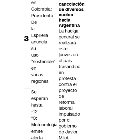
en
cancelación
Colombia:
de diversos
vuelos
Presidente
hacia
De
Argentina
la
La huelga
Espriella
general se
anuncia
realizará
su
este
jueves en
uso
el país
"sostenible"
trasandino
en
en
varias
protesta
regiones
contra el
proyecto
Se
de
esperan
reforma
hasta
laboral
-12
impulsado
°C:
por el
Meteorología
gobierno
emite
de Javier
alerta
Milei.