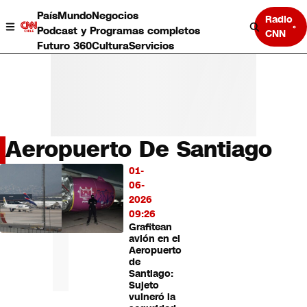
País
Mundo
Negocios
Radio
Podcast y Programas completos
CNN
Futuro 360
Cultura
Servicios
Aeropuerto De Santiago
País
01-
LO
Mundo
06-
MÁS
Negocios
2026
LEÍDO
Deportes
09:26
Grafitean
Programas completos
avión en el
Cultura
Aeropuerto
Servicios
de
Bits
Santiago:
Sujeto
CNN Data
vulneró la
CNN tiempo