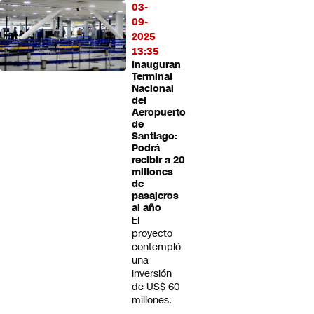
03-
09-
2025
13:35
Inauguran
Terminal
Nacional
del
Aeropuerto
de
Santiago:
Podrá
recibir a 20
millones
de
pasajeros
al año
El
proyecto
contempló
una
inversión
de US$ 60
millones.