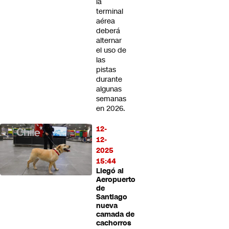
la
terminal
aérea
deberá
alternar
el uso de
las
pistas
durante
algunas
semanas
en 2026.
12-
12-
2025
15:44
Llegó al
Aeropuerto
de
Santiago
nueva
camada de
cachorros