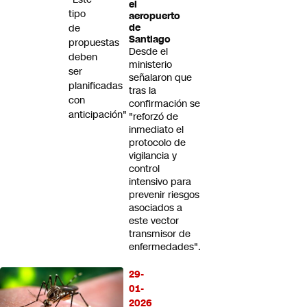
el
tipo
aeropuerto
de
de
Santiago
propuestas
Desde el
deben
ministerio
ser
señalaron que
planificadas
tras la
con
confirmación se
anticipación"
"reforzó de
inmediato el
protocolo de
vigilancia y
control
intensivo para
prevenir riesgos
asociados a
este vector
transmisor de
enfermedades".
29-
01-
2026