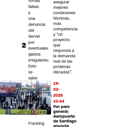
firmas
asegurar
falsas
mejores
y
condiciones
técnicas,
una
más
denuncia
competencia
del
y “un
Servel
proyecto
por
que
eventuales
responda a
gastos
la demanda
irregulares:
real de las
Esto
próximas
se
décadas”.
sabe
19-
de
02-
la
2026
investigación
10:44
contra
Por paro
el
general:
PDG
Aeropuerto
de Santiago
Fracking
anuncia