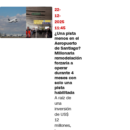
22-
12-
2025
11:45
¿Una pista
menos en el
Aeropuerto
de Santiago?
Millonaria
remodelación
forzaría a
operar
durante 4
meses con
solo una
pista
habilitada
A raíz de
una
inversión
de US$
12
millones,