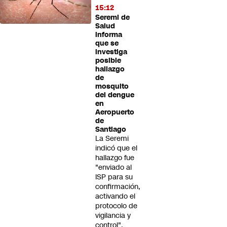
15:12
Seremi de
Salud
informa
que se
investiga
posible
hallazgo
de
mosquito
del dengue
en
Aeropuerto
de
Santiago
La Seremi
indicó que el
hallazgo fue
"enviado al
ISP para su
confirmación,
activando el
protocolo de
vigilancia y
control".