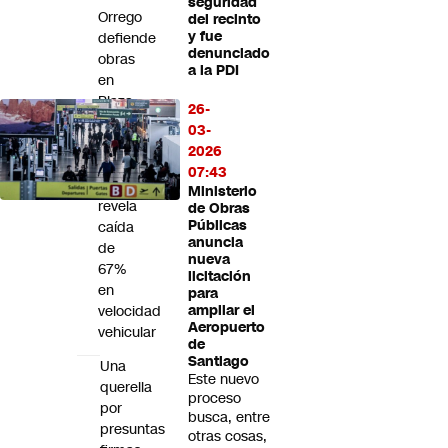
seguridad
Futuro 360
Orrego
del recinto
y fue
defiende
Opinión
denunciado
obras
a la PDI
en
Plaza
26-
Italia
03-
tras
2026
estudio
07:43
que
Ministerio
revela
de Obras
Públicas
caída
anuncia
de
nueva
67%
licitación
en
para
velocidad
ampliar el
Aeropuerto
vehicular
de
Santiago
Una
Este nuevo
querella
proceso
por
busca, entre
presuntas
otras cosas,