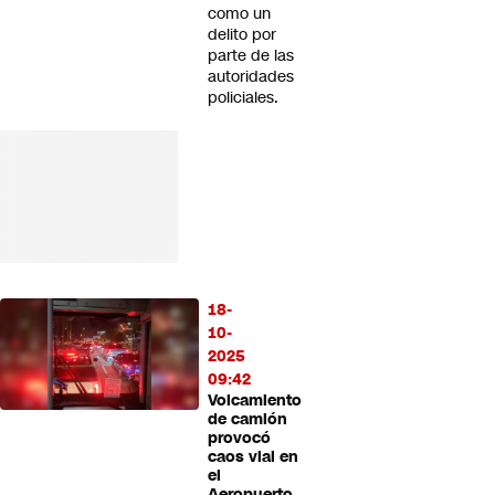
como un
delito por
parte de las
autoridades
policiales.
18-
10-
2025
09:42
Volcamiento
de camión
provocó
caos vial en
el
Aeropuerto