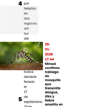
por
heladas
en
dos
regiones
del
sur
del
país
29-
01-
CNC
2026
cuestiona
17:44
iniciativa
Minsal
que
confirma
busca
hallazgo
de
declarar
mosquito
feriado
que
el
transmite
17
dengue,
zika y
de
fiebre
septiembre:
amarilla en
"Este