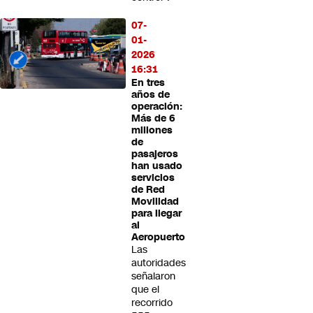
07-
01-
2026
16:31
En tres
años de
operación:
Más de 6
millones
de
pasajeros
han usado
servicios
de Red
Movilidad
para llegar
al
Aeropuerto
Las
autoridades
señalaron
que el
recorrido