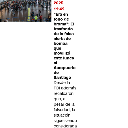
2025
11:49
"Era en
tono de
broma": El
trasfondo
de la falsa
alerta de
bomba
que
movilizó
este lunes
al
Aeropuerto
de
Santiago
Desde la
PDI además
recalcaron
que, a
pesar de la
falsedad, la
situación
sigue siendo
considerada