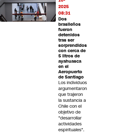
10-
2025
08:31
Dos
brasileños
fueron
detenidos
tras ser
sorprendidos
con cerca de
5 litros de
ayahuasca
en el
Aeropuerto
de Santiago
Los individuos
argumentaron
que trajeron
la sustancia a
Chile con el
objetivo de
"desarrollar
actividades
espirituales".