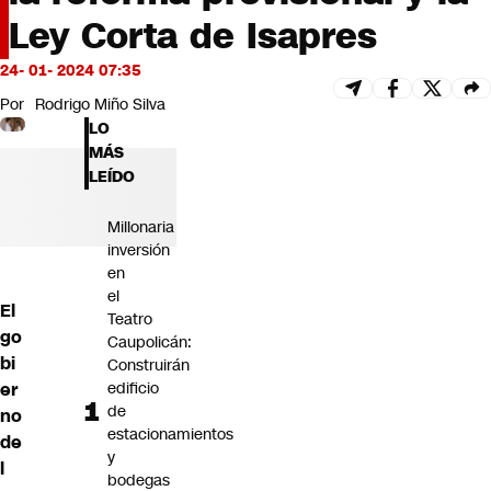
Futuro 360
Ley Corta de Isapres
Opinión
24- 01- 2024 07:35
Por
Rodrigo Miño Silva
LO
MÁS
LEÍDO
Millonaria
inversión
en
el
El
Teatro
go
Caupolicán:
bi
Construirán
edificio
er
de
no
estacionamientos
de
y
l
bodegas