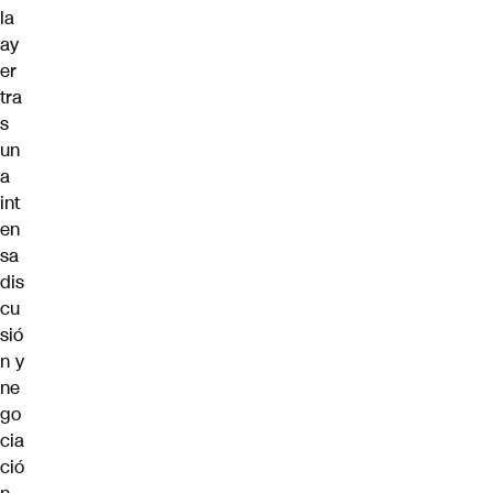
la
ay
er
tra
s
un
a
int
en
sa
dis
cu
sió
n y
ne
go
cia
ció