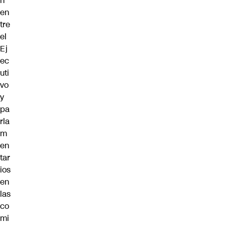
n
en
tre
el
Ej
ec
uti
vo
y
pa
rla
m
en
tar
ios
en
las
co
mi