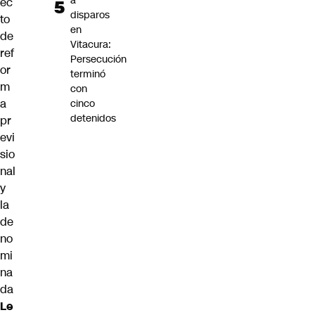
a
ec
disparos
to
en
de
Vitacura:
ref
Persecución
or
terminó
m
con
a
cinco
detenidos
pr
evi
sio
nal
y
la
de
no
mi
na
da
Le