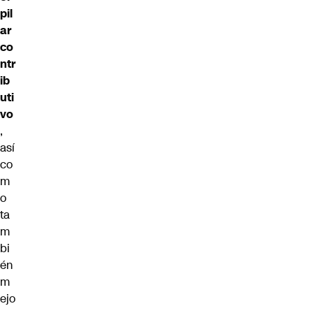
pil
ar
co
ntr
ib
uti
vo
,
así
co
m
o
ta
m
bi
én
m
ejo