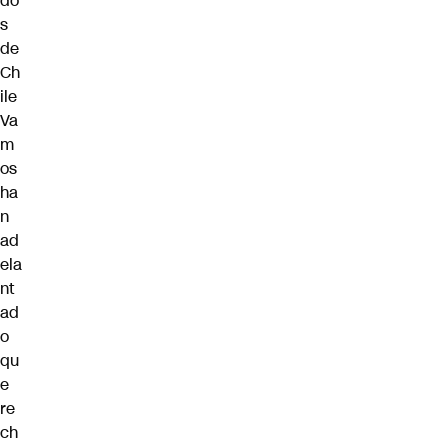
do
s
de
Ch
ile
Va
m
os
ha
n
ad
ela
nt
ad
o
qu
e
re
ch