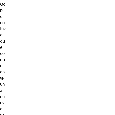
Go
bi
er
no
tuv
o
qu
e
ce
de
r
an
te
un
a
nu
ev
a