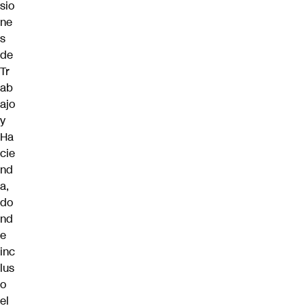
sio
ne
s
de
Tr
ab
ajo
y
Ha
cie
nd
a,
do
nd
e
inc
lus
o
el