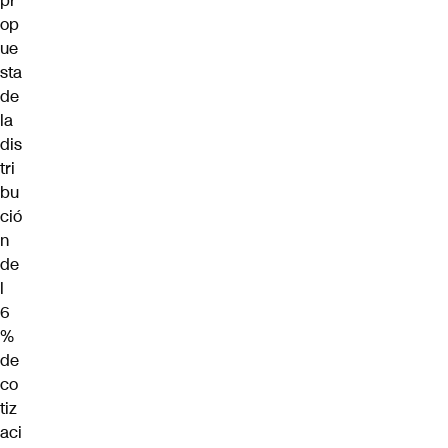
pr
op
ue
sta
de
la
dis
tri
bu
ció
n
de
l
6
%
de
co
tiz
aci