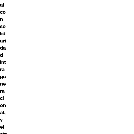
al
co
n
so
lid
ari
da
d
int
ra
ge
ne
ra
ci
on
al,
y
el