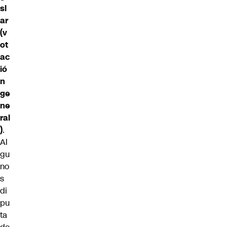
sl
ar
(v
ot
ac
ió
n
ge
ne
ral
)
.
Al
gu
no
s
di
pu
ta