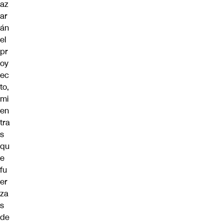
az
ar
án
el
pr
oy
ec
to,
mi
en
tra
s
qu
e
fu
er
za
s
de