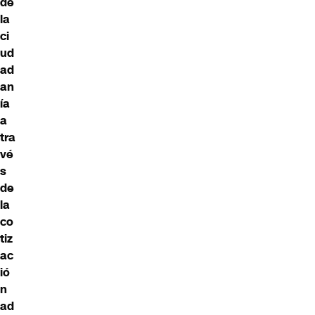
de
la
ci
ud
ad
an
ía
a
tra
vé
s
de
la
co
tiz
ac
ió
n
ad