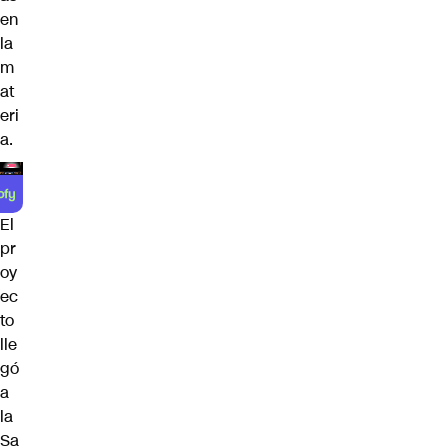
en
la
m
at
eri
a.
El
pr
oy
ec
to
lle
gó
a
la
Sa