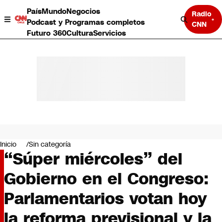
País
Mundo
Negocios
Radio
Podcast y Programas completos
CNN
Futuro 360
Cultura
Servicios
País
Mundo
Negocios
Inicio
Sin categoría
“Súper miércoles” del
Deportes
Programas completos
Gobierno en el Congreso:
Cultura
Servicios
Parlamentarios votan hoy
Bits
CNN Data
la reforma previsional y la
CNN tiempo