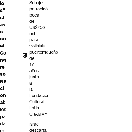
Schajris
le
patrocinó
s”
beca
cl
de
av
US$250
e
mil
en
para
el
violinista
puertorriqueño
Co
de
ng
17
re
años
so
junto
Na
a
ci
la
on
Fundación
Cultural
al
:
Latin
los
GRAMMY
pa
rla
Israel
descarta
m