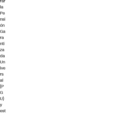
rar
la
Pe
nsi
ón
Ga
ra
nti
za
da
Un
ive
rs
al
(P
G
U)
y
est