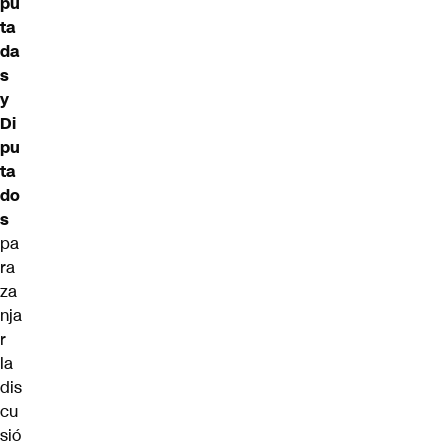
pu
ta
da
s
y
Di
pu
ta
do
s
pa
ra
za
nja
r
la
dis
cu
sió