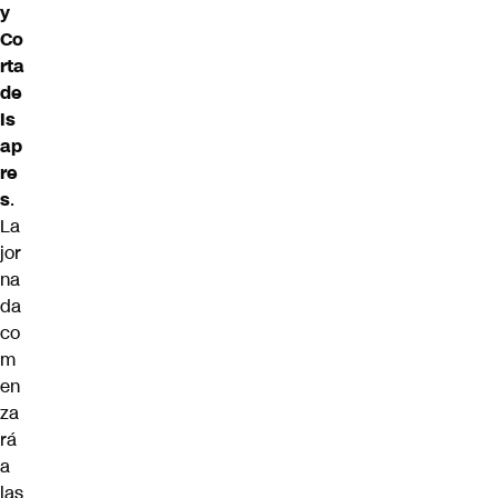
y
Co
rta
de
Is
ap
re
s
.
La
jor
na
da
co
m
en
za
rá
a
las