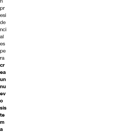
n
pr
esi
de
nci
al
es
pe
ra
cr
ea
un
nu
ev
o
sis
te
m
a