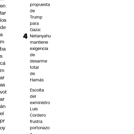
propuesta
en
de
tar
Trump
ios
para
de
Gaza:
a
Netanyahu
m
mantiene
exigencia
ba
de
s
desarme
cá
total
m
de
ar
Hamás
as
Escolta
vot
del
ar
exministro
án
Luis
el
Cordero
pr
frustra
oy
portonazo