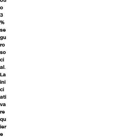
otr
o
3
%
se
gu
ro
so
ci
al
.
La
ini
ci
ati
va
re
qu
ier
e