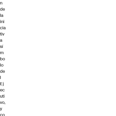
n
de
la
ini
cia
tiv
a
sí
m
bo
lo
de
l
Ej
ec
uti
vo,
y
co