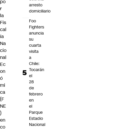
po
arresto
r
domiciliario
la
Foo
Fis
Fighters
cal
anuncia
ía
su
Na
cuarta
cio
visita
nal
a
Chile:
Ec
Tocarán
on
el
ó
28
mi
de
ca
febrero
(F
en
NE
el
Parque
)
Estadio
en
Nacional
co