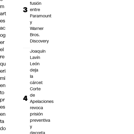
fusión
m
entre
art
Paramount
es
y
ac
Warner
Bros.
og
Discovery
er
el
Joaquín
re
Lavín
qu
León
deja
eri
la
mi
cárcel:
en
Corte
to
de
pr
Apelaciones
es
revoca
en
prisión
preventiva
ta
y
do
decreta