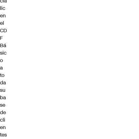
cia
lic
en
el
CD
F
Bá
sic
o
a
to
da
su
ba
se
de
cli
en
tes