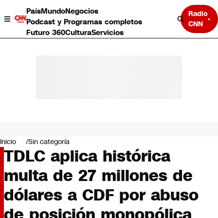
País
Mundo
Negocios
Radio
Podcast y Programas completos
CNN
Futuro 360
Cultura
Servicios
País
Mundo
Negocios
Inicio
Sin categoría
TDLC aplica histórica
Deportes
Programas completos
multa de 27 millones de
Cultura
Servicios
dólares a CDF por abuso
Bits
CNN Data
de posición monopólica
CNN tiempo