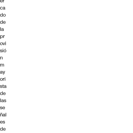
er
ca
do
de
la
pr
ovi
sió
n
m
ay
ori
sta
de
las
se
ñal
es
de