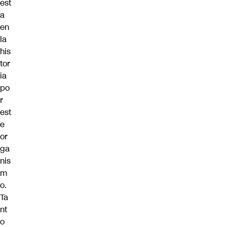
est
a
en
la
his
tor
ia
po
r
est
e
or
ga
nis
m
o.
Ta
nt
o