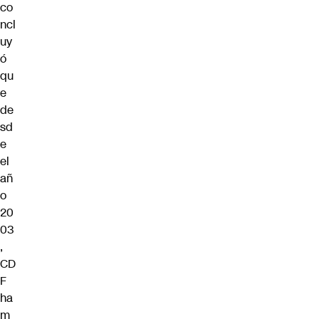
co
ncl
uy
ó
qu
e
de
sd
e
el
añ
o
20
03
,
CD
F
ha
m