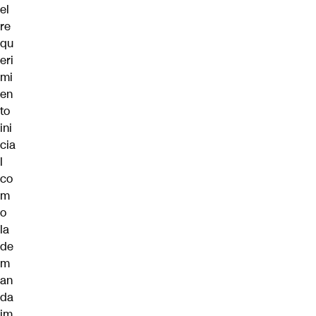
el
re
qu
eri
mi
en
to
ini
cia
l
co
m
o
la
de
m
an
da
im