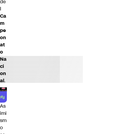
de
l
Ca
m
pe
on
at
o
Na
ci
on
al
.
As
imi
sm
o