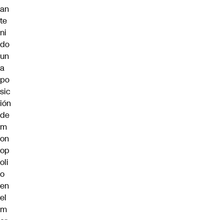
an
te
ni
do
un
a
po
sic
ión
de
m
on
op
oli
o
en
el
m