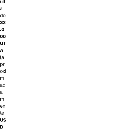
ult
a
de
32
.0
00
UT
A
(a
pr
oxi
m
ad
a
m
en
te
US
D