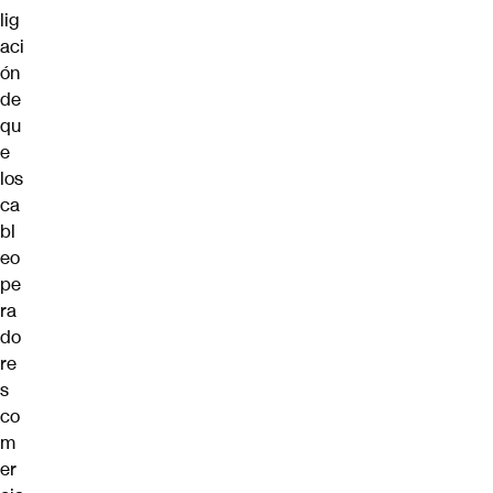
lig
aci
ón
de
qu
e
los
ca
bl
eo
pe
ra
do
re
s
co
m
er