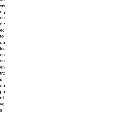
viv
o y
en
dir
ec
to
de
los
en
cu
en
tro
s
de
po
rti
vo
s