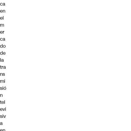
ca
en
el
m
er
ca
do
de
la
tra
ns
mi
sió
n
tel
evi
siv
a
en