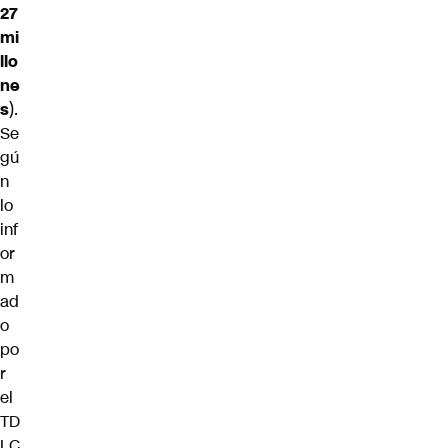
27
mi
llo
ne
s
).
Se
gú
n
lo
inf
or
m
ad
o
po
r
el
TD
LC