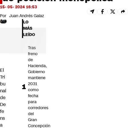
Futuro 360
15- 05- 2024 16:53
Opinión
Por
Juan Andrés Galaz
LO
MÁS
LEÍDO
Tras
freno
de
Hacienda,
El
Gobierno
Tri
mantiene
bu
2031
como
nal
fecha
de
para
De
corredores
fe
del
ns
Gran
a
Concepción