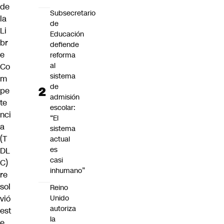
de
Subsecretario
la
de
Li
Educación
br
defiende
e
reforma
al
Co
sistema
m
de
pe
admisión
te
escolar:
nci
“El
a
sistema
(T
actual
es
DL
casi
C)
inhumano”
re
sol
Reino
Unido
vió
autoriza
est
la
e