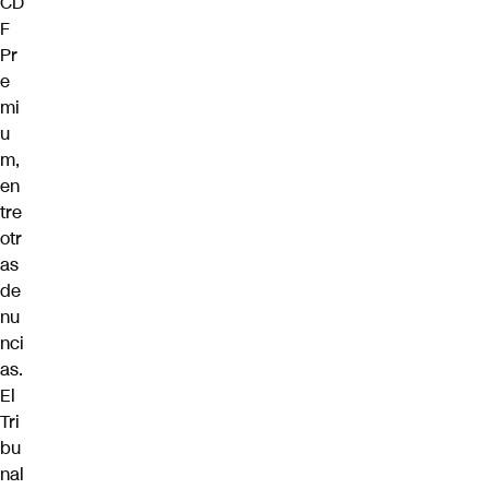
CD
F
Pr
e
mi
u
m,
en
tre
otr
as
de
nu
nci
as.
El
Tri
bu
nal