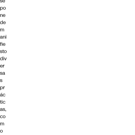
se
po
ne
de
m
ani
fie
sto
div
er
sa
s
pr
ác
tic
as,
co
m
o