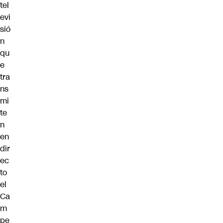
tel
evi
sió
n
qu
e
tra
ns
mi
te
n
en
dir
ec
to
el
Ca
m
pe