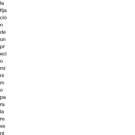
la
fija
ció
n
de
un
pr
eci
o
mí
ni
m
o
pa
ra
la
re
ve
nt