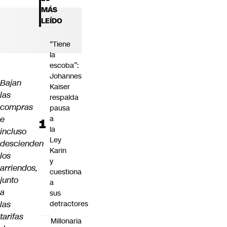
Futuro 360
MÁS
Opinión
LEÍDO
“Tiene
la
escoba”:
Johannes
Bajan
Kaiser
las
respalda
compras
pausa
e
a
la
incluso
Ley
descienden
Karin
los
y
arriendos,
cuestiona
junto
a
a
sus
las
detractores
tarifas
Millonaria