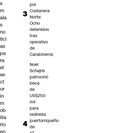
s
por
m
Costanera
Norte:
ala
Ocho
s
detenidos
no
tras
tici
operativo
as
de
pa
Carabineros
ra
Noel
el
Schajris
se
patrocinó
ct
beca
or
de
in
US$250
mil
m
para
ob
violinista
ilia
puertorriqueño
rio
de
en