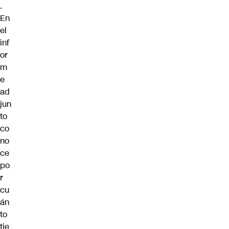
.
En
el
inf
or
m
e
ad
jun
to
co
no
ce
po
r
cu
án
to
tie