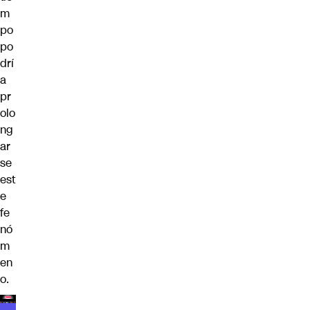
m
po
po
drí
a
pr
olo
ng
ar
se
est
e
fe
nó
m
en
o.