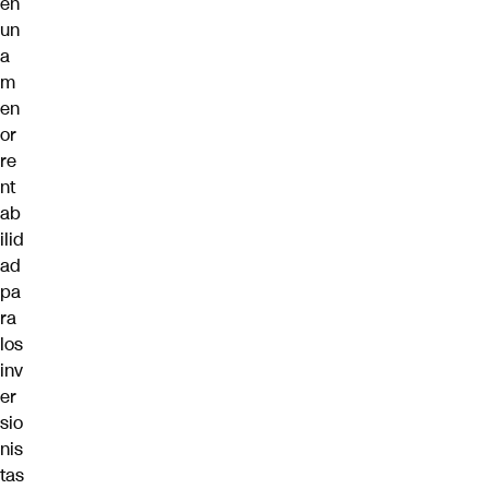
en
un
a
m
en
or
re
nt
ab
ilid
ad
pa
ra
los
inv
er
sio
nis
tas