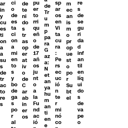
re
ci
pu
sp
ar
de
m
de
s
o
er
ar
in
te
ec
Tr
de
de
to
os
y
ni
an
u
se
es
rri
en
cu
do
is
m
gu
ta
qu
Vi
es
s
m
p
ri
ci
eñ
ta
ti
tr
o
pa
da
on
o
cu
on
as
pr
ra
d
a
de
ra
a
op
op
G
inf
mi
17
:
a
er
ue
az
an
en
añ
Pe
su
at
st
a:
til
to
os
rs
s
iv
o
N
en
s
ju
ec
de
o
po
et
líq
y
nt
uc
tr
de
r
an
ui
bo
o
ió
ac
C
Su
ya
do
de
a
n
to
ar
bt
hu
s
ga
la
te
re
ab
el
m
de
s
Fu
r
s
in
an
va
po
nd
mi
er
ti
pe
r
ac
nó
os
en
o
al
ió
co
e