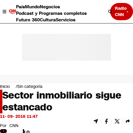
País
Mundo
Negocios
Radio
Podcast y Programas completos
CNN
Futuro 360
Cultura
Servicios
País
Mundo
Negocios
Inicio
Sin categoría
Sector inmobiliario sigue
Deportes
Programas completos
estancado
Cultura
Servicios
11- 09- 2016 11:47
Bits
CNN Data
Por
CNN
CNN tiempo
LO