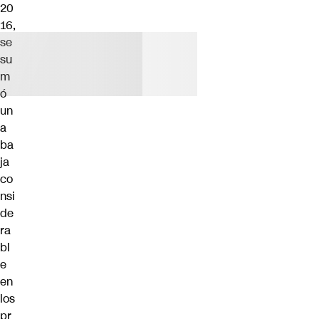
20
16,
se
su
m
ó
un
a
ba
ja
co
nsi
de
ra
bl
e
en
los
pr