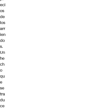
eci
os
de
los
arr
ien
do
s.
Un
he
ch
o
qu
e
se
tra
du
ce