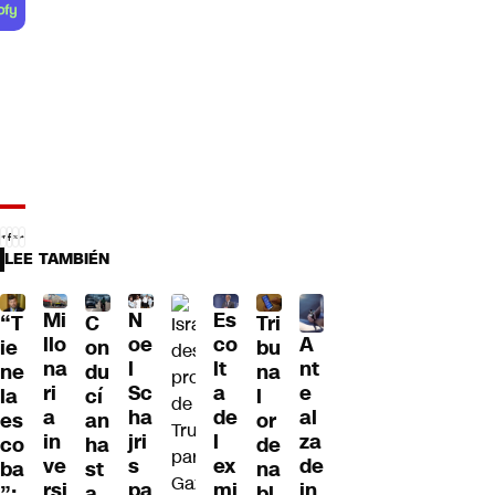
LEE TAMBIÉN
Mi
N
Es
“T
C
Tri
A
llo
oe
co
ie
on
bu
nt
na
l
lt
ne
du
na
e
ri
Sc
a
la
cí
l
al
a
ha
de
es
an
or
za
in
jri
l
co
ha
de
de
ve
s
ex
ba
st
na
in
rsi
pa
mi
”:
a
bl