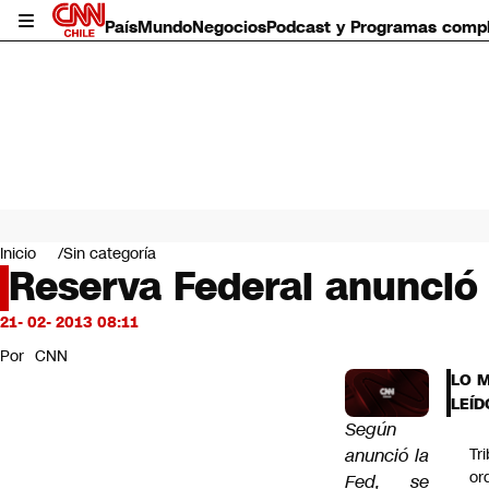
País
Mundo
Negocios
Podcast y Programas comp
País
Mundo
Inicio
Sin categoría
Negocios
Reserva Federal anunció f
Deportes
Programas completos
21- 02- 2013 08:11
Cultura
Por
CNN
Servicios
LO 
Bits
LEÍD
CNN Data
Según
CNN tiempo
anunció la
Tr
Futuro 360
or
Fed, se
Opinión