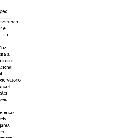
e
apeo
anoramas
r el
a de
ñez:
sita al
ológico
cional
al
servatorio
anuel
ster,
aseo
n
leférico
seis
gares
ra