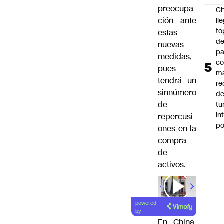
preocupa
Ch
ción ante
ll
to
estas
de
nuevas
pa
medidas,
c
pues
m
tendrá un
re
sinnúmero
de
de
tu
in
repercusi
p
ones en la
compra
de
activos.
00:00
/
01
powered
by
En China,