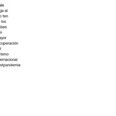
ile
ega al
p ten
 los
íses
on
ayor
cuperación
l
rismo
ternacional
ostpandemia
:00