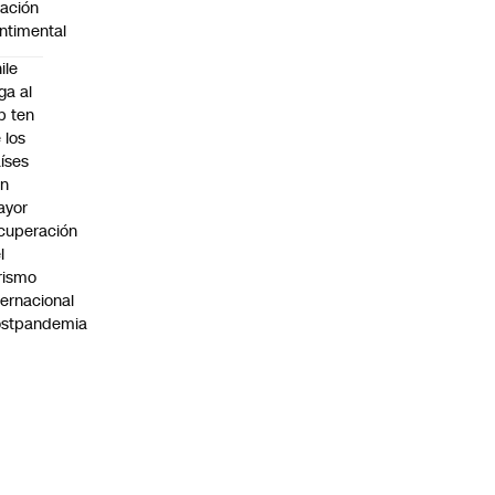
lación
ntimental
ile
ega al
p ten
 los
íses
on
ayor
cuperación
l
rismo
ternacional
ostpandemia