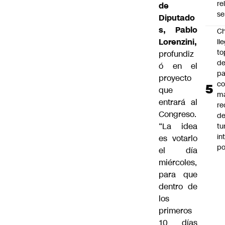
re
de
se
Diputado
s, Pablo
Ch
Lorenzini,
ll
to
profundiz
de
ó en el
pa
proyecto
c
que
m
entrará al
re
Congreso.
de
“La idea
tu
in
es votarlo
p
el día
miércoles,
para que
dentro de
los
primeros
10 días