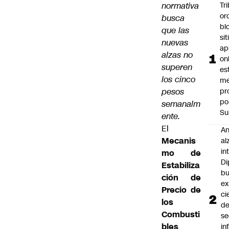
normativa
Tr
or
busca
bl
que las
si
nuevas
ap
alzas no
on
superen
es
los cinco
me
pesos
pr
po
semanalm
Su
ente.
El
An
Mecanis
al
in
mo de
Di
Estabiliza
b
ción de
ex
Precio de
ci
los
d
Combusti
se
bles
in