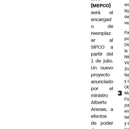
e
(MEPCO)
lí
será el
d
encargad
v
o de
P
reemplaz
po
ar al
Dí
SIPCO a
la
partir del
Ni
1 de julio.
Vi
Un nuevo
Zo
proyecto
Na
y 
anunciado
Ob
por el
M
ministro
Fo
Alberto
p
Arenas, a
e
efectos
te
de poder
y 