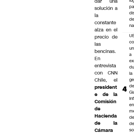
lu
dar una
pa
solución a
di
la
de
constante
na
alza en el
U
precio de
co
las
un
bencinas.
a
En
e
entrevista
du
con CNN
la
Chile, el
ge
d
president
Gi
e de la
In
Comisión
e
de
m
Hacienda
d
de la
de
Cámara
so