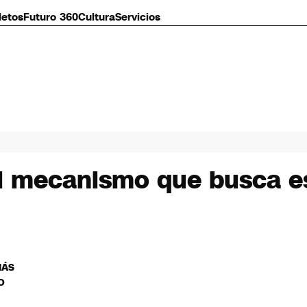
letos
Futuro 360
Cultura
Servicios
el mecanismo que busca est
MÁS
O