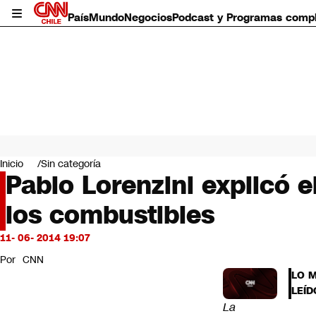
País
Mundo
Negocios
Podcast y Programas comp
País
Mundo
Inicio
Sin categoría
Negocios
Pablo Lorenzini explicó 
Deportes
los combustibles
Programas completos
Cultura
Servicios
11- 06- 2014 19:07
Bits
Por
CNN
CNN Data
LO 
CNN tiempo
LEÍD
Futuro 360
La
Opinión