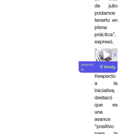
de julio
podamos
tenerlo en
plena
práctica”,
expresó.
powered
by
Respecto
a la
iniciativa,
destacó
que es
una
avance
“positivo
para la