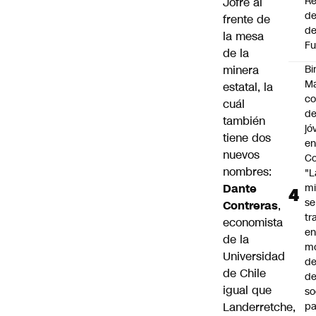
Re
Jofré al
de
frente de
de
la mesa
Fu
de la
minera
Bi
Ma
estatal, la
co
cuál
de
también
jó
tiene dos
e
nuevos
Co
nombres:
"L
Dante
mi
se
Contreras
,
tr
economista
en
de la
m
Universidad
d
de Chile
de
igual que
so
Landerretche,
pa