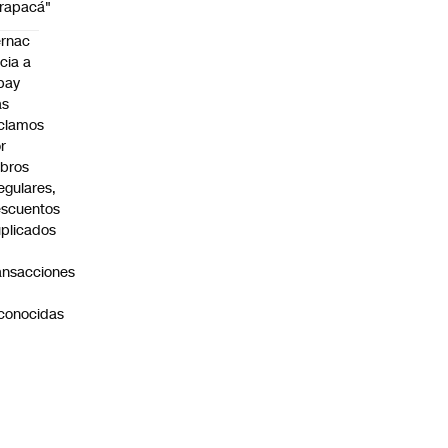
rapacá"
rnac
icia a
pay
as
clamos
r
bros
regulares,
scuentos
plicados
ansacciones
o
conocidas