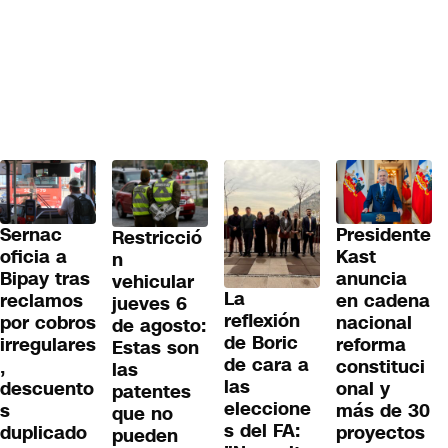
Sernac
Presidente
Restricció
oficia a
Kast
n
Bipay tras
anuncia
vehicular
La
reclamos
en cadena
jueves 6
reflexión
por cobros
nacional
de agosto:
de Boric
irregulares
reforma
Estas son
de cara a
,
constituci
las
las
descuento
onal y
patentes
eleccione
s
más de 30
que no
s del FA:
duplicado
proyectos
pueden