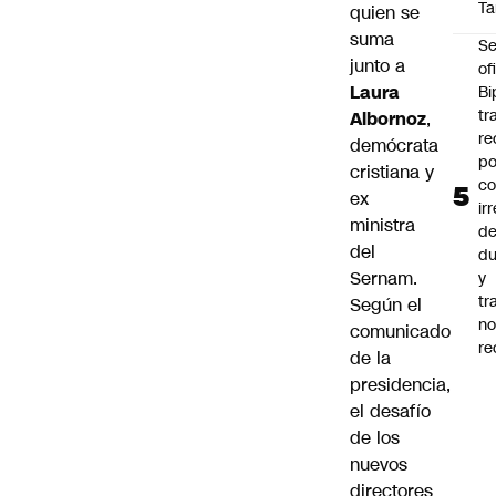
Ta
quien se
suma
Se
junto a
of
Laura
Bi
tr
Albornoz
,
re
demócrata
po
cristiana y
co
ex
ir
ministra
de
del
du
Sernam.
y
tr
Según el
n
comunicado
re
de la
presidencia,
el desafío
de los
nuevos
directores