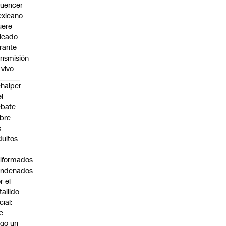
fluencer
xicano
ere
leado
rante
ansmisión
 vivo
halper
el
ebate
bre
s
dultos
iformados
ondenados
r el
tallido
cial:
e
go un