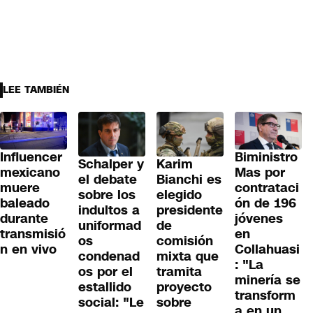
LEE TAMBIÉN
Influencer
Biministro
Schalper y
Karim
mexicano
Mas por
el debate
Bianchi es
muere
contrataci
sobre los
elegido
baleado
ón de 196
indultos a
presidente
durante
jóvenes
uniformad
de
transmisió
en
os
comisión
n en vivo
Collahuasi
condenad
mixta que
: "La
os por el
tramita
minería se
estallido
proyecto
transform
social: "Le
sobre
a en un