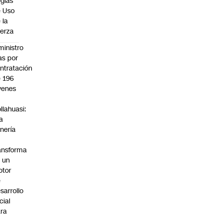
glas
 Uso
 la
erza
ministro
s por
ntratación
 196
venes
n
llahuasi:
a
nería
ansforma
 un
otor
e
sarrollo
cial
ra