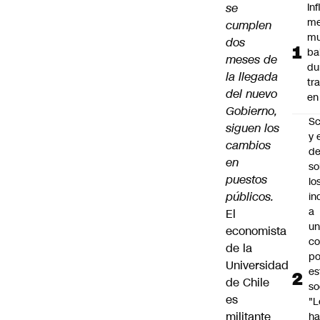
se
In
me
cumplen
mu
dos
ba
meses de
du
la llegada
tr
del nuevo
en
Gobierno,
Sc
siguen los
y 
cambios
d
en
so
puestos
lo
públicos.
in
a
El
un
economista
c
de la
po
Universidad
es
de Chile
so
es
"L
militante
ha