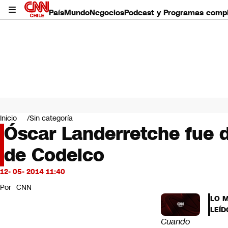
País
Mundo
Negocios
Podcast y Programas comp
País
Mundo
Inicio
Sin categoría
Negocios
Óscar Landerretche fue d
Deportes
de Codelco
Programas completos
Cultura
Servicios
12- 05- 2014 11:40
Bits
Por
CNN
CNN Data
LO 
CNN tiempo
LEÍD
Futuro 360
Cuando
Opinión