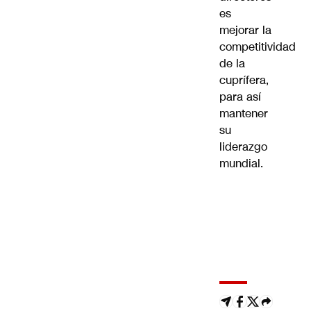
es
mejorar la
competitividad
de la
cuprífera,
para así
mantener
su
liderazgo
mundial.