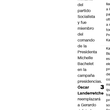
ll
del
a 
partido
pa
Socialista
of
y fue
a 
miembro
to
del
Pr
comando
Ka
de la
Ka
Presidenta
Bi
Michelle
es
Bachelet
el
pr
en la
d
campaña
co
presidencias.
mi
Óscar
q
Landerretche
tr
reemplazará
pr
a Gerardo
so