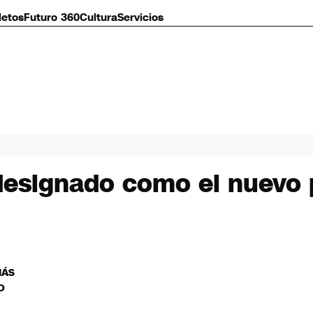
letos
Futuro 360
Cultura
Servicios
esignado como el nuevo p
MÁS
O