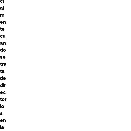
ci
al
m
en
te
cu
an
do
se
tra
ta
de
dir
ec
tor
io
s
en
la