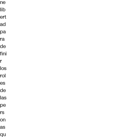
ne
lib
ert
ad
pa
ra
de
fini
r
los
rol
es
de
las
pe
rs
on
as
qu