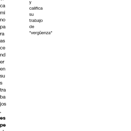
y
ca
califica
mi
su
no
trabajo
pa
de
"vergüenza"
ra
as
ce
nd
er
en
su
s
tra
ba
jos
,
es
pe