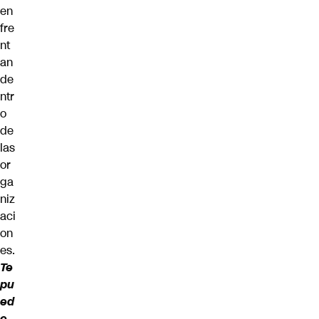
en
fre
nt
an
de
ntr
o
de
las
or
ga
niz
aci
on
es.
Te
pu
ed
e