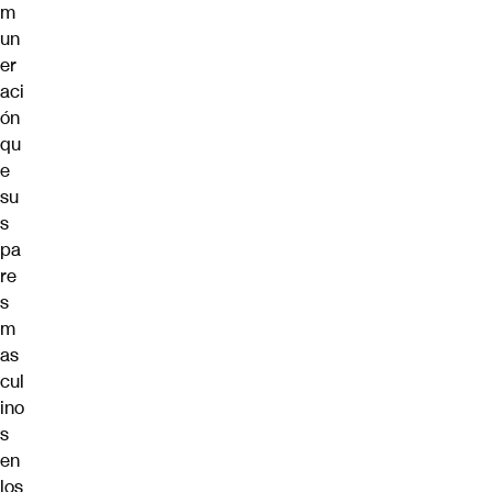
m
un
er
aci
ón
qu
e
su
s
pa
re
s
m
as
cul
ino
s
en
los