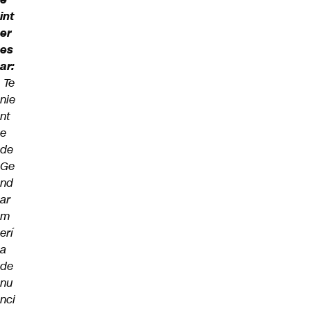
int
er
es
ar:
Te
nie
nt
e
de
Ge
nd
ar
m
erí
a
de
nu
nci