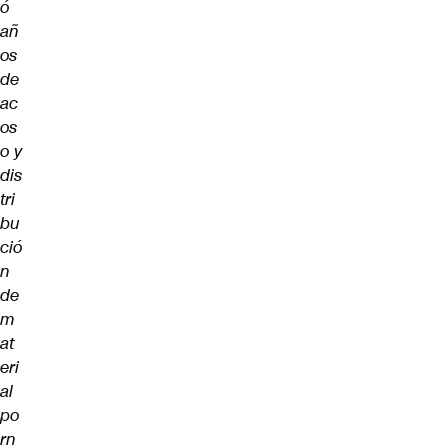
ó
añ
os
de
ac
os
o y
dis
tri
bu
ció
n
de
m
at
eri
al
po
rn