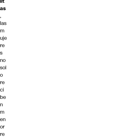
lit
as
,
las
m
uje
re
s
no
sol
o
re
ci
be
n
m
en
or
re