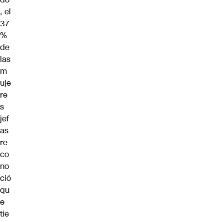
, el
37
%
de
las
m
uje
re
s
jef
as
re
co
no
ció
qu
e
tie