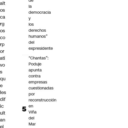
de
alt
la
os
democracia
ca
y
rg
los
os
derechos
humanos”
co
del
rp
expresidente
or
ati
“Chantas”:
Poduje
vo
apunta
s
contra
qu
empresas
e
cuestionadas
les
por
dif
reconstrucción
ic
en
Viña
ult
del
an
Mar
el