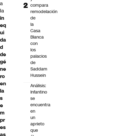
a
compara
la
remodelación
in
de
la
eq
Casa
ui
Blanca
da
con
d
los
de
palacios
gé
de
ne
Saddam
Hussein
ro
en
Análisis:
la
Infantino
s
se
encuentra
e
en
m
un
pr
aprieto
es
que
as