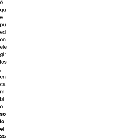
ó
qu
e
pu
ed
en
ele
gir
los
,
en
ca
m
bi
o
so
lo
el
25