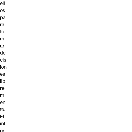
ell
os
pa
ra
to
m
ar
de
cis
ion
es
lib
re
m
en
te.
El
inf
or