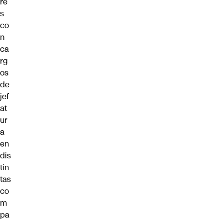
re
s
co
n
ca
rg
os
de
jef
at
ur
a
en
dis
tin
tas
co
m
pa