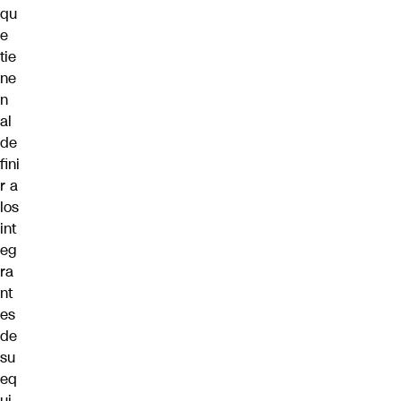
qu
e
tie
ne
n
al
de
fini
r a
los
int
eg
ra
nt
es
de
su
eq
ui