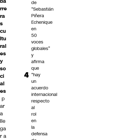
ba
de
rre
“Sebastián
ra
Piñera
Echenique
s
en
cu
50
ltu
voces
ral
globales”
es
y
y
afirma
so
que
“hay
ci
un
al
acuerdo
es
internacional
p
respecto
ar
al
a
rol
lle
en
la
ga
defensa
r a