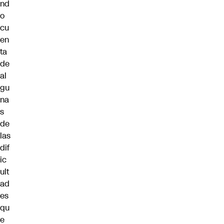
nd
o
cu
en
ta
de
al
gu
na
s
de
las
dif
ic
ult
ad
es
qu
e