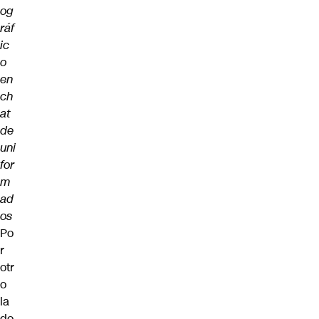
og
ráf
ic
o
en
ch
at
de
uni
for
m
ad
os
Po
r
otr
o
la
do