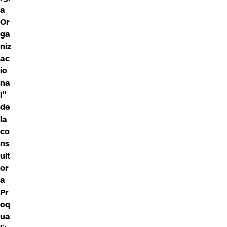
a
Or
ga
niz
ac
io
na
l”
de
la
co
ns
ult
or
a
Pr
oq
ua