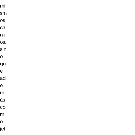
mi
sm
os
ca
rg
os,
sin
o
qu
e
ad
e
m
ás
co
m
o
jef