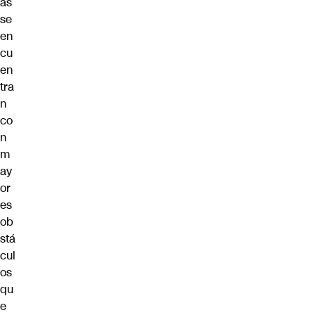
as
se
en
cu
en
tra
n
co
n
m
ay
or
es
ob
stá
cul
os
qu
e