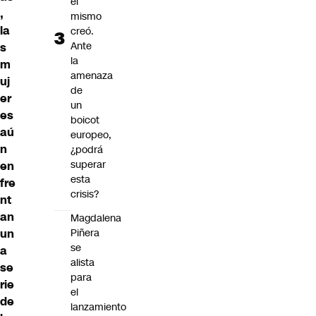
él
,
mismo
la
creó.
Ante
s
la
m
amenaza
uj
de
er
un
es
boicot
aú
europeo,
n
¿podrá
superar
en
esta
fre
crisis?
nt
an
Magdalena
un
Piñera
se
a
alista
se
para
rie
el
de
lanzamiento