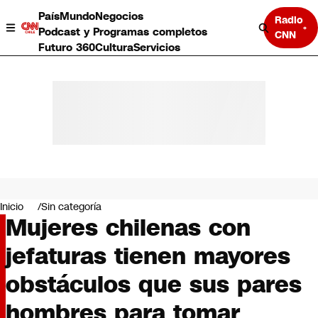
País
Mundo
Negocios
Radio
Podcast y Programas completos
CNN
Futuro 360
Cultura
Servicios
País
Mundo
Negocios
Inicio
Sin categoría
Mujeres chilenas con
Deportes
Programas completos
jefaturas tienen mayores
Cultura
Servicios
obstáculos que sus pares
Bits
CNN Data
hombres para tomar
CNN tiempo