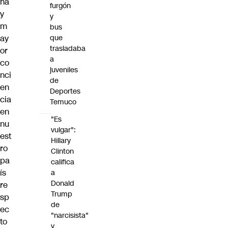
ha
furgón
y
y
m
bus
ay
que
trasladaba
or
a
co
juveniles
nci
de
en
Deportes
cia
Temuco
en
"Es
nu
vulgar":
est
Hillary
ro
Clinton
pa
califica
ís
a
Donald
re
Trump
sp
de
ec
"narcisista"
to
y