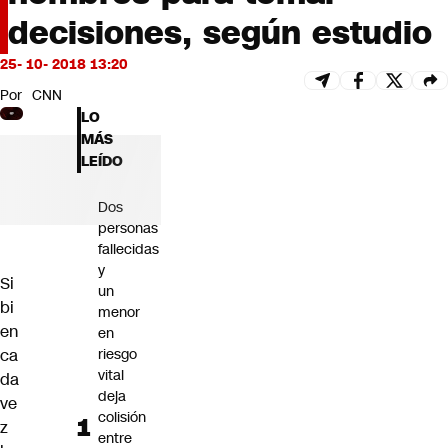
Futuro 360
decisiones, según estudio
Opinión
25- 10- 2018 13:20
Por
CNN
LO
MÁS
LEÍDO
Dos
personas
fallecidas
y
Si
un
bi
menor
en
en
ca
riesgo
vital
da
deja
ve
colisión
z
entre