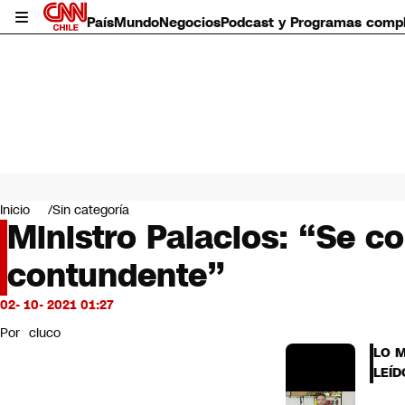
País
Mundo
Negocios
Podcast y Programas comp
País
Mundo
Inicio
Sin categoría
Negocios
Ministro Palacios: “Se c
Deportes
contundente”
Programas completos
Cultura
Servicios
02- 10- 2021 01:27
Bits
Por
cluco
CNN Data
LO 
CNN tiempo
LEÍD
Futuro 360
Opinión