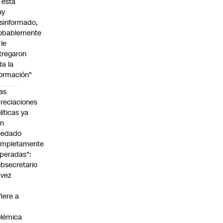
l está
uy
sinformado,
obablemente
 le
tregaron
da la
formación"
as
reciaciones
líticas ya
an
uedado
ompletamente
peradas":
bsecretario
avez
fiere a
lémica