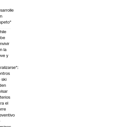
sarrolle
on
speto"
hile
ebe
nvivir
n la
eve y
o
ralizarse":
ntros
 ski
den
visar
iterios
ra el
erre
eventivo
e