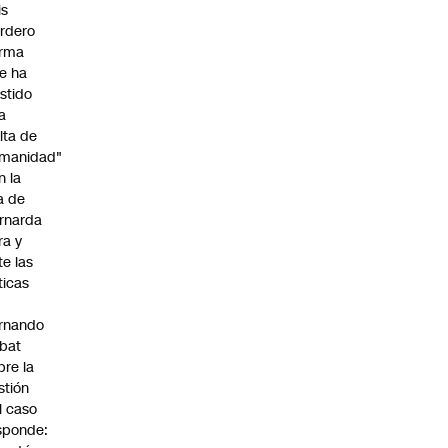
is
rdero
irma
e ha
istido
a
alta de
manidad"
n la
ja de
rnarda
ra y
te las
íticas
rnando
bat
bre la
stión
l caso
sponde: