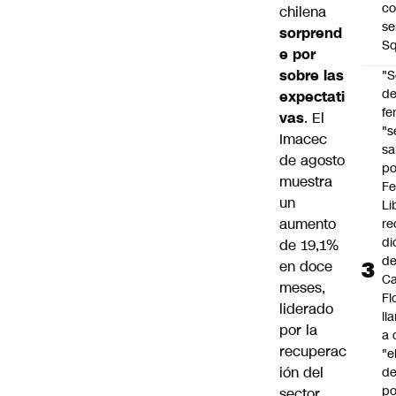
co
chilena
se
sorprend
Sq
e por
sobre las
"S
d
expectati
fe
vas
. El
"s
Imacec
sa
de agosto
po
muestra
Fe
un
Li
aumento
re
di
de 19,1%
d
en doce
Ca
meses,
Fl
liderado
ll
por la
a 
recuperac
"e
ión del
d
po
sector