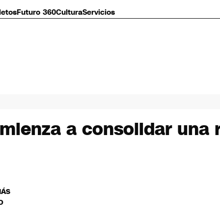
letos
Futuro 360
Cultura
Servicios
omienza a consolidar una
MÁS
O