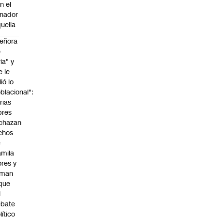
n el
nador
uella
eñora
e
ria" y
e le
lió lo
blacional":
rias
bres
chazan
chos
e
mila
ores y
aman
que
l
ebate
lítico