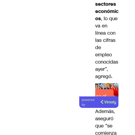
sectores
económic
os
, lo que
va en
línea con
las cifras
de
empleo
conocidas
ayer”,
agregó.
Lea el
powered
artículo
by
Además,
aseguró
que “se
comienza