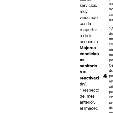
se
servicios,
de
muy
c
vinculado
re
con la
"C
reapertur
d
a de la
co
economía.
co
Mejores
ni
condicion
n
es
pa
Ce
sanitaria
de
s =
pi
reactivaci
re
ón
”.
cr
“Respecto
pa
del mes
ci
anterior,
pr
d
el Imacec