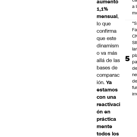
c
aumentó
a 
1,1%
m
mensual
,
lo que
"S
Fa
confirma
C
que este
SII
dinamism
la
o va más
pl
allá de las
pa
bases de
de
comparac
ne
d
ión.
Ya
fu
estamos
ir
con una
reactivaci
ón en
práctica
mente
todos los