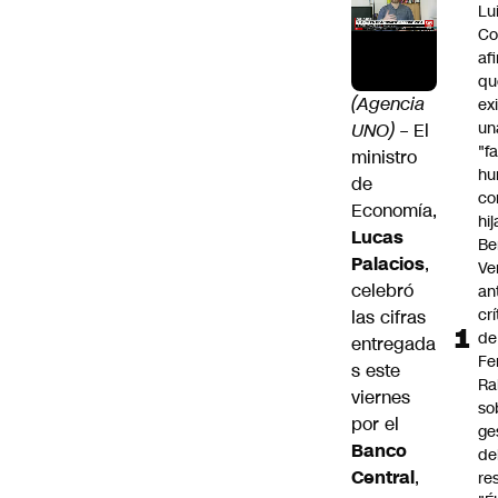
Lu
Co
af
qu
(Agencia
ex
un
UNO)
– El
"f
ministro
hu
de
co
Economía,
hi
Lucas
Be
Palacios
,
Ve
celebró
an
cr
las cifras
de
entregada
Fe
s este
Ra
viernes
so
por el
ge
Banco
de
Central
,
re