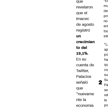
"É
que
m
revelaron
de
que el
pr
Imacec
no
de agosto
en
registró
to
un
in
crecimien
"L
to del
ap
19,1%
.
po
En su
h
cuenta de
q
c
Twitter
,
su
Palacios
Su
señaló
P
que
se
“nuevame
re
nte la
la
economía
po