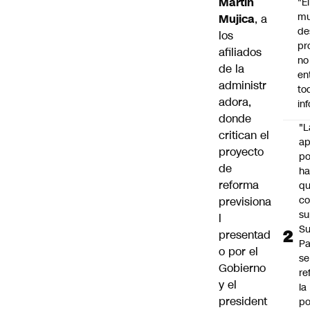
Martín
"É
m
Mujica
, a
de
los
pr
afiliados
no
de la
en
administr
to
adora,
in
donde
"L
critican el
ap
proyecto
po
de
h
reforma
q
c
previsiona
su
l
Su
presentad
P
o por el
se
Gobierno
re
y el
la
president
po