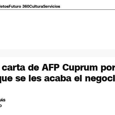
letos
Futuro 360
Cultura
Servicios
 carta de AFP Cuprum por 
ue se les acaba el negoc
MÁS
O