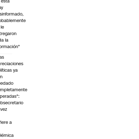
l está
uy
sinformado,
obablemente
 le
tregaron
da la
formación"
as
reciaciones
líticas ya
an
uedado
ompletamente
peradas":
bsecretario
avez
fiere a
lémica