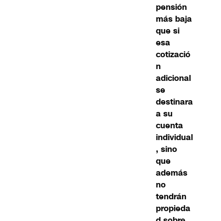
pensión
más baja
que si
esa
cotizació
n
adicional
se
destinara
a su
cuenta
individual
, sino
que
además
no
tendrán
propieda
d sobre