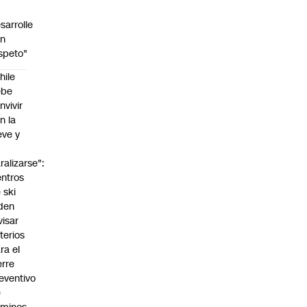
sarrolle
on
speto"
hile
ebe
nvivir
n la
eve y
o
ralizarse":
ntros
 ski
den
visar
iterios
ra el
erre
eventivo
e