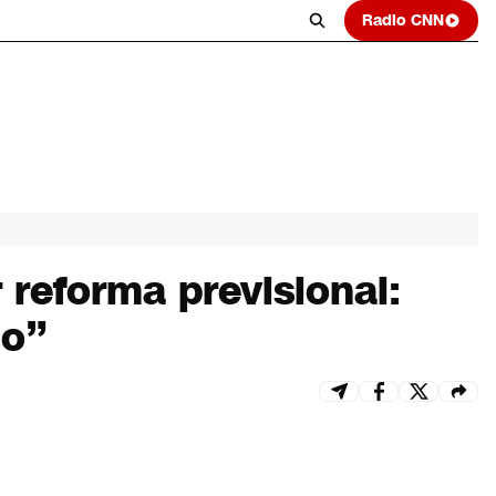
Radio CNN
reforma previsional:
io”