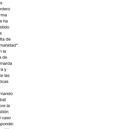
is
rdero
irma
e ha
istido
a
alta de
manidad"
n la
ja de
rnarda
ra y
te las
íticas
rnando
bat
bre la
stión
l caso
sponde: