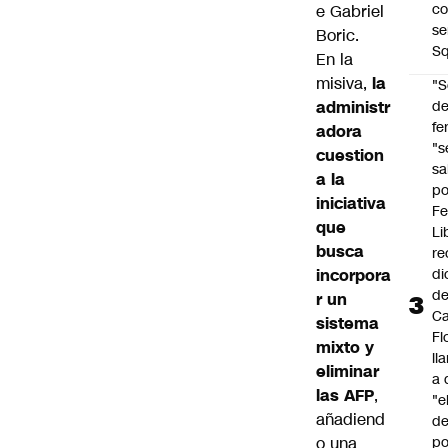
co
e Gabriel
se
Boric.
Sq
En la
misiva,
la
"S
administr
d
fe
adora
"s
cuestion
sa
a la
po
iniciativa
Fe
que
Li
busca
re
incorpora
di
d
r un
Ca
sistema
Fl
mixto y
ll
eliminar
a 
las AFP
,
"e
añadiend
d
o una
po