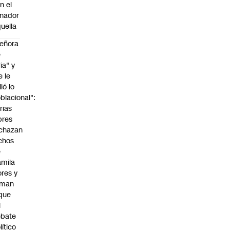
n el
nador
uella
eñora
e
ria" y
e le
lió lo
blacional":
rias
bres
chazan
chos
e
mila
ores y
aman
que
l
ebate
lítico