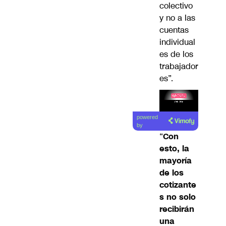
colectivo
y no a las
cuentas
individual
es de los
trabajador
es”.
Lea el
powered
artículo
by
“
Con
esto, la
mayoría
de los
cotizante
s no solo
recibirán
una