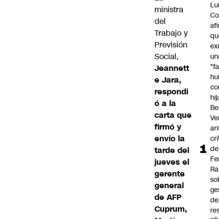
Lu
ministra
Co
del
af
Trabajo y
qu
Previsión
ex
Social,
un
"f
Jeannett
hu
e Jara
,
co
respondi
hi
ó a la
Be
carta que
Ve
firmó y
an
envío la
cr
de
tarde del
Fe
jueves el
Ra
gerente
so
general
ge
de AFP
de
Cuprum,
re