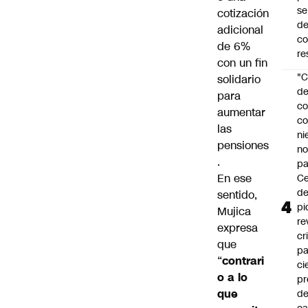
se
cotización
de
adicional
c
de 6%
re
con un fin
"C
solidario
d
para
co
aumentar
co
las
ni
pensiones
n
.
pa
En ese
Ce
de
sentido,
pi
Mujica
re
expresa
cr
que
pa
“
contrari
ci
o a lo
pr
que
d