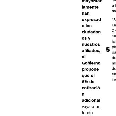
c
mayoritar
a 
iamente
m
han
expresad
"S
Fa
o los
C
ciudadan
SII
os y
la
nuestros
pl
afiliados,
pa
el
de
Gobierno
ne
d
propone
fu
que el
ir
6% de
cotizació
n
adicional
vaya a un
fondo