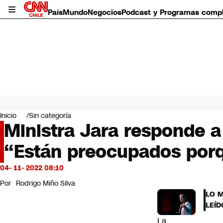
País
Mundo
Negocios
Podcast y Programas comp
País
Mundo
Inicio
Sin categoría
Negocios
Ministra Jara responde a
Deportes
“Están preocupados porq
Programas completos
Cultura
Servicios
04- 11- 2022 08:10
Bits
Por
Rodrigo Miño Silva
CNN Data
LO 
CNN tiempo
LEÍD
Futuro 360
La
Opinión