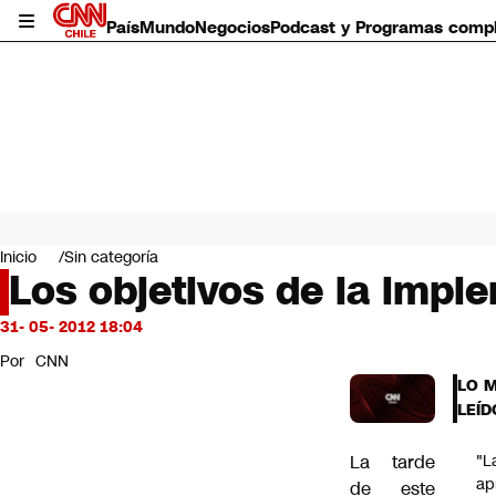
País
Mundo
Negocios
Podcast y Programas comp
País
Mundo
Inicio
Sin categoría
Negocios
Los objetivos de la impl
Deportes
Programas completos
31- 05- 2012 18:04
Cultura
Por
CNN
Servicios
LO 
Bits
LEÍD
CNN Data
CNN tiempo
La tarde
"L
Futuro 360
ap
de este
Opinión