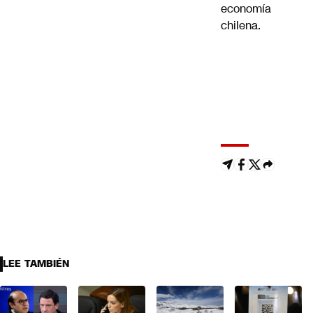
LEE TAMBIÉN
"Sin
"Las
"Señora
"Chile
Fachadas"