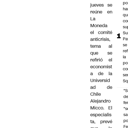
po
jueves se
ha
reúne en
qu
La
co
Moneda
su
el comité
Su
anticrisis,
Pa
se
tema al
re
que se
la
refirió el
po
economist
co
a de la
se
Universid
Sq
ad de
"S
Chile
d
Alejandro
fe
Micco. El
"s
especialis
sa
po
ta, prevé
Fe