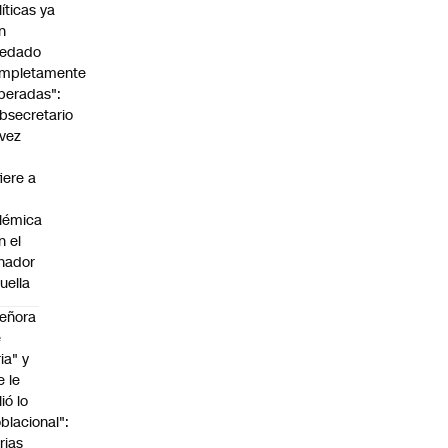
líticas ya
n
edado
mpletamente
peradas":
bsecretario
vez
fiere a
lémica
n el
nador
uella
eñora
e
ria" y
e le
lió lo
blacional":
rias