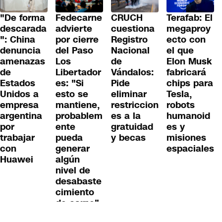
descarada
advierte
cuestiona
megaproy
": China
por cierre
Registro
ecto con
denuncia
del Paso
Nacional
el que
amenazas
Los
de
Elon Musk
de
Libertador
Vándalos:
fabricará
Estados
es: "Si
Pide
chips para
Unidos a
esto se
eliminar
Tesla,
empresa
mantiene,
restriccion
robots
argentina
probablem
es a la
humanoid
por
ente
gratuidad
es y
trabajar
pueda
y becas
misiones
con
generar
espaciales
Huawei
algún
nivel de
desabaste
cimiento
de carne"
lítica de privacidad
Términos y condiciones
Publicidad Servel CNN Chile Digital
Pub