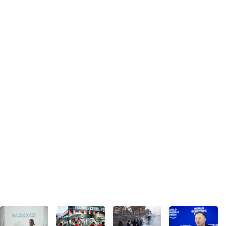
"De forma
Fedecarne
CRUCH
Terafab: El