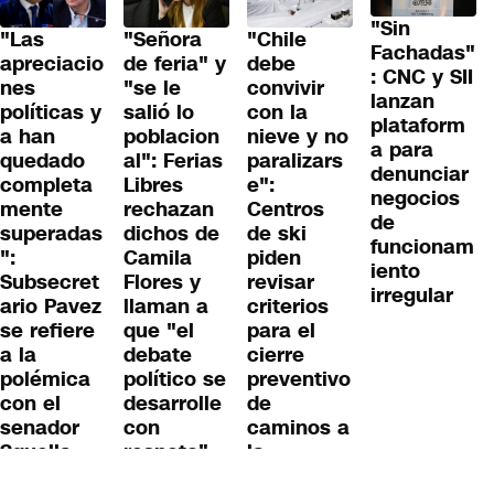
apreciacio
de feria" y
debe
: CNC y SII
nes
"se le
convivir
lanzan
políticas y
salió lo
con la
plataform
a han
poblacion
nieve y no
a para
quedado
al": Ferias
paralizars
denunciar
completa
Libres
e":
negocios
mente
rechazan
Centros
de
superadas
dichos de
de ski
funcionam
":
Camila
piden
iento
Subsecret
Flores y
revisar
irregular
ario Pavez
llaman a
criterios
se refiere
que "el
para el
a la
debate
cierre
polémica
político se
preventivo
con el
desarrolle
de
senador
con
caminos a
Squella
respeto"
la
montaña
Área Comercial
En Vivo
Nosotros
Po