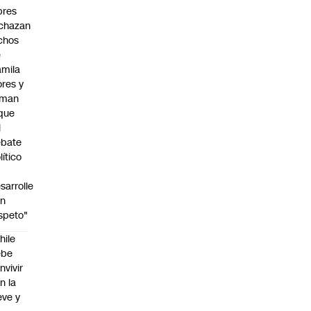
bres
chazan
chos
e
mila
ores y
aman
que
l
ebate
lítico
sarrolle
on
speto"
hile
ebe
nvivir
n la
eve y