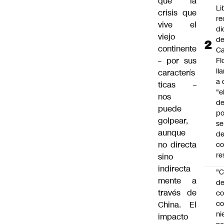
que la
Li
crisis que
re
vive el
di
viejo
d
continente
Ca
– por sus
Fl
ll
caracterís
a 
ticas –
"e
nos
d
puede
po
golpear,
se
aunque
de
no directa
c
re
sino
indirecta
"C
mente a
d
través de
co
co
China. El
ni
impacto