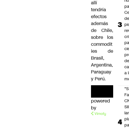
n
allí
pa
tendría
Ce
efectos
de
además
pi
de Chile,
re
cr
sobre los
pa
commodit
ci
ies de
pr
Brasil,
d
Argentina,
c
Paraguay
a 
y Perú.
m
"S
00:00
/
01
Fa
C
powered
by
SII
la
Micco
pl
pa
explicó