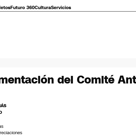
letos
Futuro 360
Cultura
Servicios
ementación del Comité Anti
MÁS
O
as
reciaciones