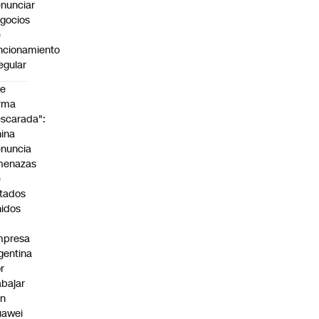
nunciar
gocios
e
ncionamiento
regular
De
rma
scarada":
ina
nuncia
menazas
e
tados
idos
mpresa
gentina
r
abajar
on
uawei