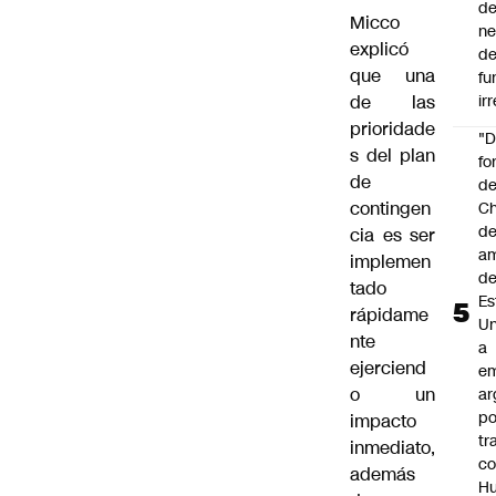
de
que una
ne
de las
d
prioridade
fu
s del plan
ir
de
"
contingen
fo
cia es ser
de
implemen
Ch
tado
de
rápidame
a
d
nte
Es
ejerciend
Un
o un
a
impacto
e
inmediato,
ar
además
po
de
tr
c
intentar
H
mantener