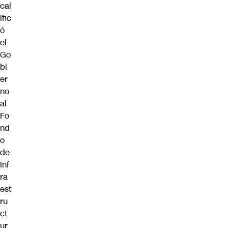
cal
ific
ó
el
Go
bi
er
no
al
Fo
nd
o
de
Inf
ra
est
ru
ct
ur