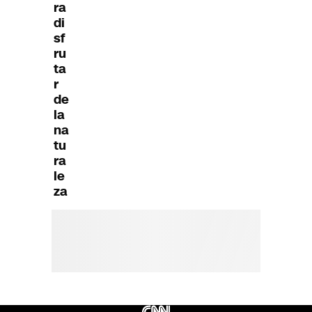
ra
di
sf
ru
ta
r
de
la
na
tu
ra
le
za