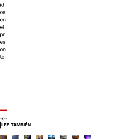
id
os
en
el
pr
es
en
te.
LEE TAMBIÉN