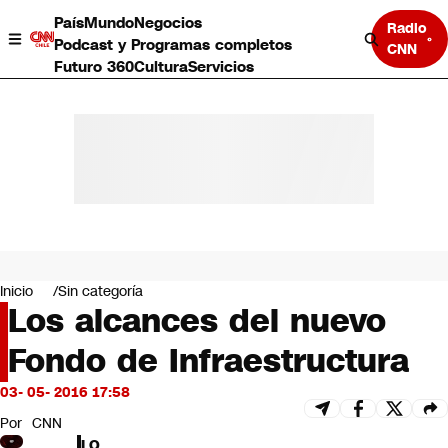
País
Mundo
Negocios
Radio
Podcast y Programas completos
CNN
Futuro 360
Cultura
Servicios
País
Mundo
Negocios
Inicio
Sin categoría
Los alcances del nuevo
Deportes
Programas completos
Fondo de Infraestructura
Cultura
Servicios
03- 05- 2016 17:58
Bits
CNN Data
Por
CNN
CNN tiempo
LO