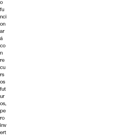
o
fu
nci
on
ar
á
co
n
re
cu
rs
os
fut
ur
os,
pe
ro
inv
ert