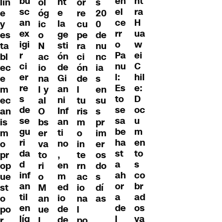
bu
nt
en
nt
lin
ol
or
s
sc
ra
el
e
e
óg
re
20
an
H
ce
la
y
ic
cu
0
ex
ua
rr
ge
es
o
pe
de
igi
w
o
sti
ta
N
ra
nu
r
ei
Pa
ón
bl
ac
ci
nc
ci
C
nu
de
ec
io
ón
ia
er
hil
l:
Gi
e
na
de
s
re
e:
Es
an
m
l y
l
en
s
D
to
ni
ec
al
tu
su
de
oc
se
Inf
an
O
ris
s
se
u
sa
an
is
bs
m
pr
gu
m
be
ti
m
er
o
im
ri
en
ha
no
o
va
in
er
da
to
st
,
pr
to
te
os
d
s
a
en
op
ri
rn
do
inf
co
ah
m
ue
o
ac
s
an
br
or
ed
st
M
io
dí
til
ad
a
io
o
an
na
as
en
os
de
de
po
ue
l
líq
ya
l
de
r
l
po