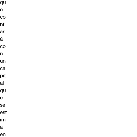
qu
e
co
nt
ar
á
co
n
un
ca
pit
al
qu
e
se
est
im
a
en