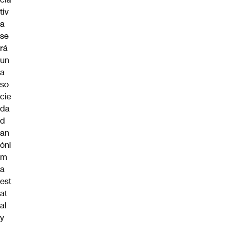
tiv
a
se
rá
un
a
so
cie
da
d
an
óni
m
a
est
at
al
y