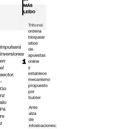
Futuro 360
MÁS
Opinión
LEÍDO
Tribunal
ordena
bloquear
sitios
Impulsará
de
inversiones
apuestas
en
online
el
y
establece
sector.
mecanismo
–
propuesto
Go
por
nz
Subtel
alo
Ante
Pé
alza
re
de
z
intoxicaciones: