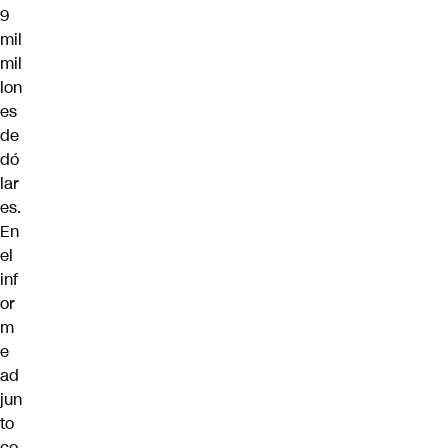
9
mil
mil
lon
es
de
dó
lar
es.
En
el
inf
or
m
e
ad
jun
to
co