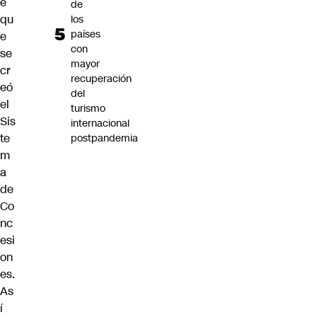
e
de
qu
los
países
e
con
se
mayor
cr
recuperación
eó
del
el
turismo
Sis
internacional
te
postpandemia
m
a
de
Co
nc
esi
on
es.
As
í