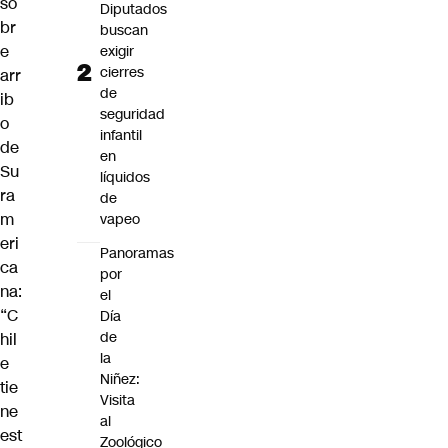
so
Diputados
br
buscan
e
exigir
cierres
arr
de
ib
seguridad
o
infantil
de
en
Su
líquidos
ra
de
m
vapeo
eri
Panoramas
ca
por
na:
el
“C
Día
de
hil
la
e
Niñez:
tie
Visita
ne
al
est
Zoológico