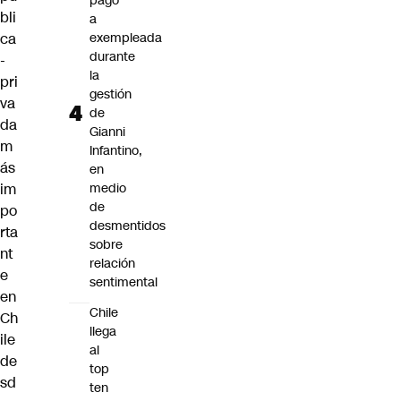
pago
bli
a
ca
exempleada
durante
-
la
pri
gestión
va
de
da
Gianni
m
Infantino,
ás
en
im
medio
de
po
desmentidos
rta
sobre
nt
relación
e
sentimental
en
Chile
Ch
llega
ile
al
de
top
sd
ten