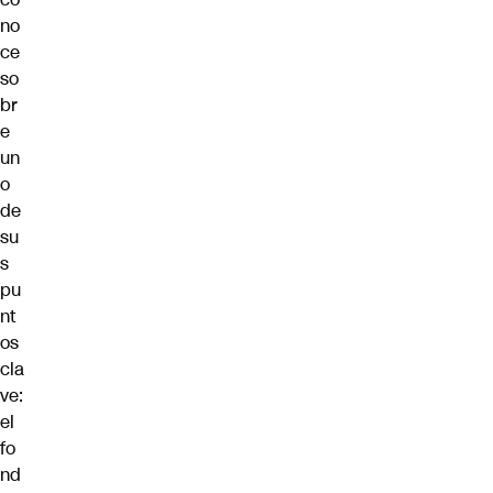
no
ce
so
br
e
un
o
de
su
s
pu
nt
os
cla
ve:
el
fo
nd