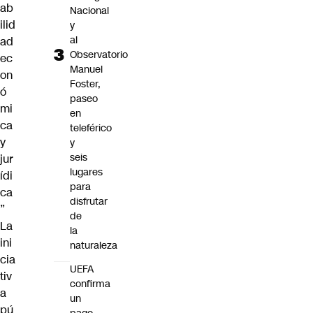
ab
Nacional
ilid
y
al
ad
Observatorio
ec
Manuel
on
Foster,
ó
paseo
mi
en
ca
teleférico
y
y
seis
jur
lugares
ídi
para
ca
disfrutar
”
de
La
la
ini
naturaleza
cia
UEFA
tiv
confirma
a
un
pú