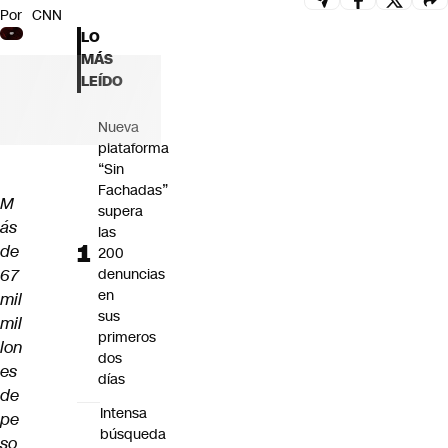
Por
CNN
Futuro 360
LO
Opinión
MÁS
LEÍDO
Nueva
plataforma
“Sin
Fachadas”
M
supera
ás
las
de
200
67
denuncias
en
mil
sus
mil
primeros
lon
dos
es
días
de
Intensa
pe
búsqueda
so