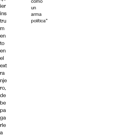
como
ier
un
ins
arma
tru
política”
m
en
to
en
el
ext
ra
nje
ro,
de
be
pa
ga
rle
a