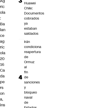
Ag
Huawei
ríc
Chile:
ola
Documentos
:
cobrados
ya
Ba
estaban
lan
saldados
ce
ag
Irán
ríc
condiciona
reapertura
ola
de
20
Ormuz
16
al
Ca
fin
da
de
pe
sanciones
rs
y
bloqueo
on
naval
a,
de
ins
Estados