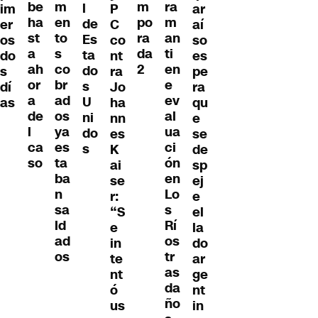
m
be
m
ra
l
ar
im
P
en
ha
po
m
de
aí
er
C
to
st
ra
an
Es
so
os
co
s
a
da
ti
ta
es
do
nt
co
ah
2
en
do
pe
s
ra
br
or
e
s
ra
dí
Jo
ad
a
ev
U
qu
as
ha
os
de
al
ni
e
nn
ya
l
ua
do
se
es
es
ca
ci
s
de
K
ta
so
ón
sp
ai
ba
en
ej
se
n
Lo
e
r:
sa
s
el
“S
ld
Rí
la
e
ad
os
do
in
os
tr
ar
te
as
ge
nt
da
nt
ó
ño
in
us