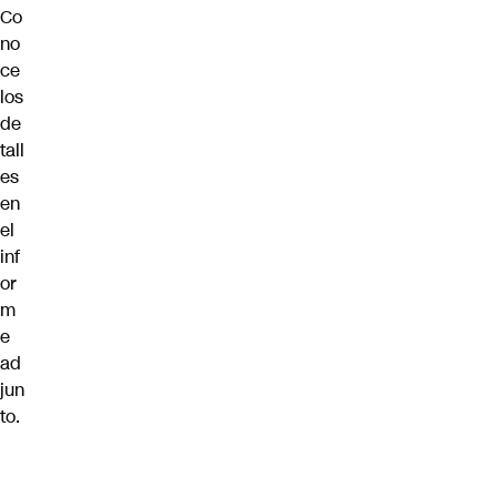
Co
no
ce
los
de
tall
es
en
el
inf
or
m
e
ad
jun
to.