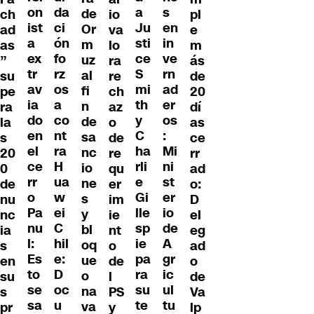
da
on
a
s
de
pl
ch
io
ci
ist
Ju
en
Or
e
ad
va
ón
a
sti
in
m
m
as
lo
fo
ex
ce
ve
uz
ás
”
ra
rz
tr
S
rn
al
de
su
re
os
av
mi
ad
fi
20
pe
ch
a
ia
th
er
n
dí
ra
az
co
do
y
os
de
as
la
o
nt
en
C
:
sa
ce
s
de
ra
el
ha
Mi
nc
rr
20
re
H
ce
rli
ni
io
ad
0
qu
ua
rr
e
st
ne
o:
de
er
w
o
Gi
er
s
D
nu
im
ei
Pa
lle
io
y
el
nc
ie
C
nu
sp
de
bl
eg
ia
nt
hil
l:
ie
A
oq
ad
s
o
e:
Es
pa
gr
ue
o
en
de
D
to
ra
ic
o
de
su
l
oc
se
su
ul
na
Va
s
PS
u
sa
te
tu
va
lp
pr
y