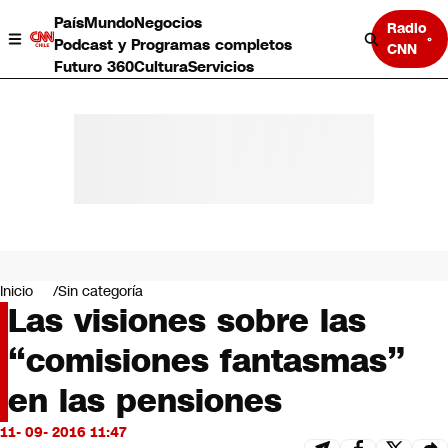
País
Mundo
Negocios
Radio
Podcast y Programas completos
CNN
Futuro 360
Cultura
Servicios
País
Mundo
Negocios
Inicio
Sin categoría
Las visiones sobre las
Deportes
Programas completos
“comisiones fantasmas”
Cultura
Servicios
en las pensiones
Bits
CNN Data
11- 09- 2016 11:47
CNN tiempo