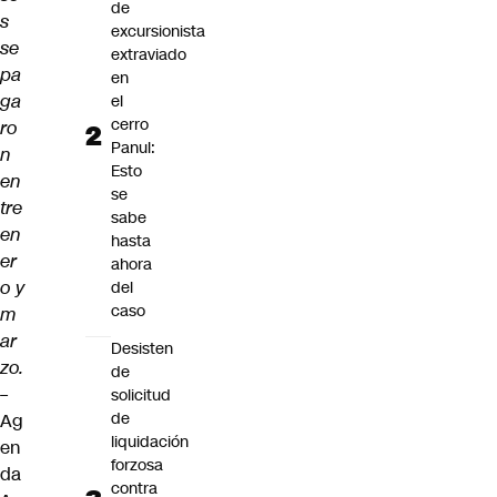
de
s
excursionista
se
extraviado
pa
en
ga
el
cerro
ro
Panul:
n
Esto
en
se
tre
sabe
en
hasta
er
ahora
o y
del
caso
m
ar
Desisten
zo.
de
–
solicitud
de
Ag
liquidación
en
forzosa
da
contra