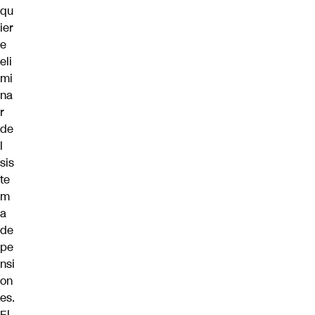
qu
ier
e
eli
mi
na
r
de
l
sis
te
m
a
de
pe
nsi
on
es.
El