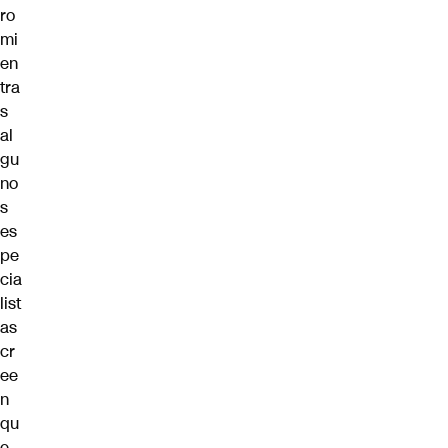
ro
mi
en
tra
s
al
gu
no
s
es
pe
cia
list
as
cr
ee
n
qu
e