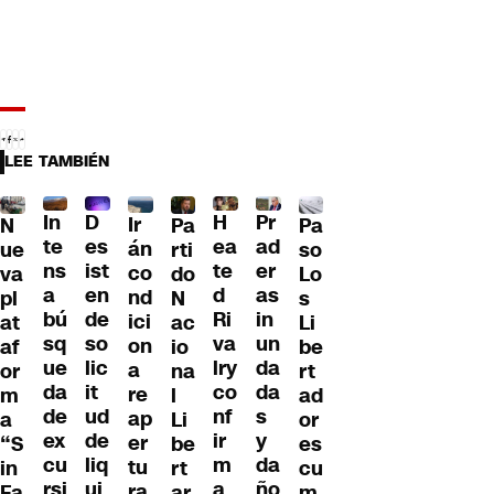
LEE TAMBIÉN
D
In
H
Pr
Ir
Pa
N
Pa
es
te
ea
ad
án
so
ue
rti
ist
ns
te
er
co
Lo
va
do
en
a
d
as
nd
s
pl
N
de
bú
Ri
in
ici
Li
at
ac
so
sq
va
un
on
be
af
io
lic
ue
lry
da
a
rt
or
na
it
da
co
da
re
ad
m
l
ud
de
nf
s
ap
or
a
Li
de
ex
ir
y
er
es
“S
be
liq
cu
m
da
tu
cu
in
rt
ui
rsi
a
ño
ra
m
Fa
ar