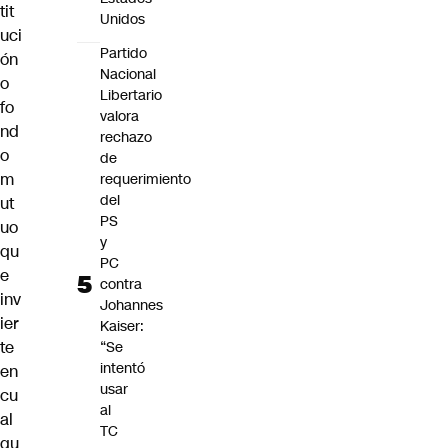
tit
Unidos
uci
Partido
ón
Nacional
o
Libertario
fo
valora
nd
rechazo
o
de
m
requerimiento
del
ut
PS
uo
y
qu
PC
e
contra
inv
Johannes
ier
Kaiser:
te
“Se
intentó
en
usar
cu
al
al
TC
qu