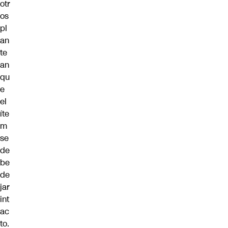
otr
os
pl
an
te
an
qu
e
el
íte
m
se
de
be
de
jar
int
ac
to.