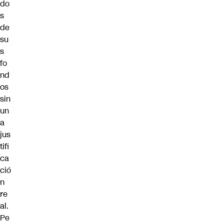
do
s
de
su
s
fo
nd
os
sin
un
a
jus
tifi
ca
ció
n
re
al.
Pe