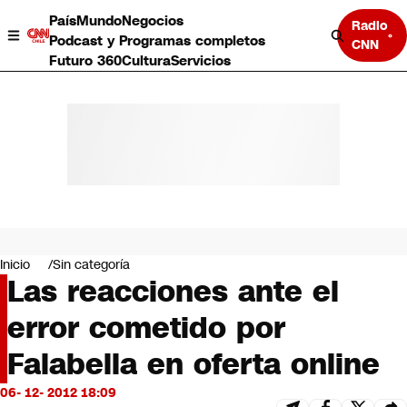
País
Mundo
Negocios
Radio
Podcast y Programas completos
CNN
Futuro 360
Cultura
Servicios
País
Mundo
Negocios
Inicio
Sin categoría
Las reacciones ante el
Deportes
Programas completos
error cometido por
Cultura
Servicios
Falabella en oferta online
Bits
CNN Data
06- 12- 2012 18:09
CNN tiempo