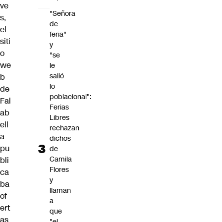
ve
"Señora
s,
de
el
feria"
siti
y
o
"se
we
le
salió
b
lo
de
poblacional":
Fal
Ferias
ab
Libres
ell
rechazan
a
dichos
pu
de
Camila
bli
Flores
ca
y
ba
llaman
of
a
ert
que
as
"el