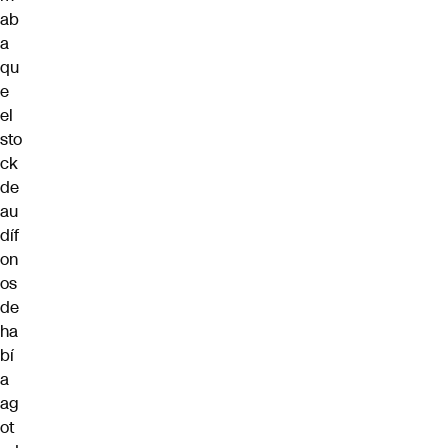
ab
a
qu
e
el
sto
ck
de
au
díf
on
os
de
ha
bí
a
ag
ot