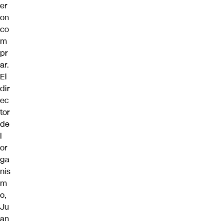
er
on
co
m
pr
ar.
El
dir
ec
tor
de
l
or
ga
nis
m
o,
Ju
an