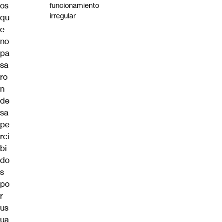
os
funcionamiento
irregular
qu
e
no
pa
sa
ro
n
de
sa
pe
rci
bi
do
s
po
r
us
ua