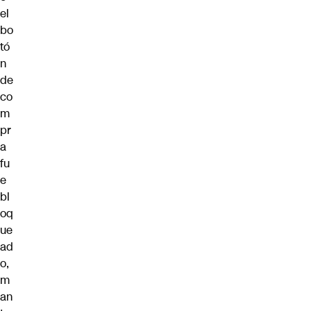
el
bo
tó
n
de
co
m
pr
a
fu
e
bl
oq
ue
ad
o,
m
an