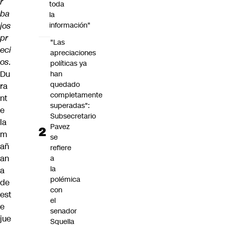
r
toda
ba
la
jos
información"
pr
"Las
eci
apreciaciones
os
.
políticas ya
Du
han
quedado
ra
completamente
nt
superadas":
e
Subsecretario
la
Pavez
m
se
añ
refiere
an
a
la
a
polémica
de
con
est
el
e
senador
jue
Squella