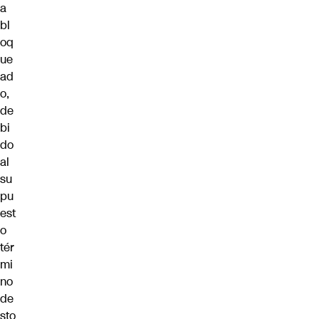
a
bl
oq
ue
ad
o,
de
bi
do
al
su
pu
est
o
tér
mi
no
de
sto