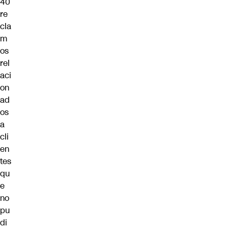
40
re
cla
m
os
rel
aci
on
ad
os
a
cli
en
tes
qu
e
no
pu
di