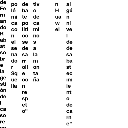
de
po
de
tiv
n
al
Fe
lé
ba
o
H
gú
rn
mi
te
de
ua
n
an
ca
po
ca
w
ni
do
co
líti
mi
ei
ve
R
n
co
no
l
ab
el
se
s
de
at
se
de
a
de
so
na
sa
la
sa
br
do
rr
m
ba
e
r
oll
on
st
la
Sq
e
ta
ec
ge
ue
co
ña
im
sti
lla
n
ie
ón
re
nt
de
sp
o
l
et
de
ca
o"
ca
so
rn
re
e"
sp