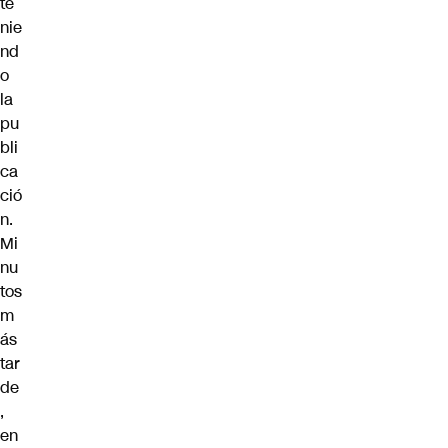
te
nie
nd
o
la
pu
bli
ca
ció
n.
Mi
nu
tos
m
ás
tar
de
,
en