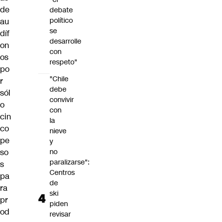
de
debate
político
au
se
díf
desarrolle
on
con
os
respeto"
po
"Chile
r
debe
sól
convivir
o
con
cin
la
co
nieve
pe
y
so
no
paralizarse":
s
Centros
pa
de
ra
ski
pr
piden
od
revisar