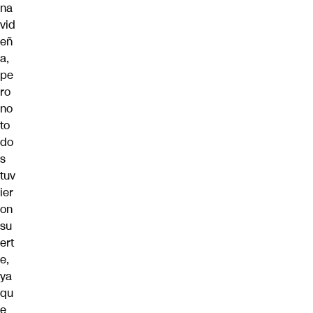
na
vid
eñ
a,
pe
ro
no
to
do
s
tuv
ier
on
su
ert
e,
ya
qu
e