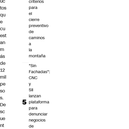
uc
criterios
tos
para
el
qu
cierre
e
preventivo
cu
de
est
caminos
an
a
m
la
ás
montaña
de
"Sin
12
Fachadas":
mil
CNC
pe
y
SII
so
lanzan
s.
plataforma
De
para
sc
denunciar
ue
negocios
nt
de