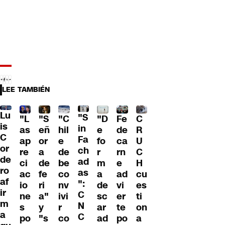
LEE TAMBIÉN
Lu
"S
"L
"S
"C
"D
Fe
C
is
in
as
eñ
hil
e
de
R
C
Fa
ap
or
e
fo
ca
U
or
ch
re
a
de
r
rn
C
de
ad
ci
de
be
m
e
H
ro
as
ac
fe
co
a
ad
cu
af
":
io
ri
nv
de
vi
es
ir
C
ne
a"
ivi
sc
er
ti
m
N
s
y
r
ar
te
on
a
C
po
"s
co
ad
po
a