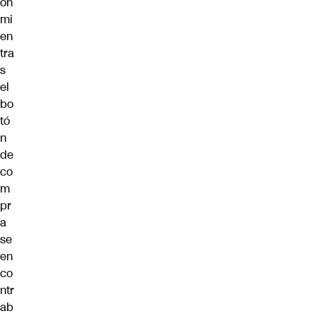
on
mi
en
tra
s
el
bo
tó
n
de
co
m
pr
a
se
en
co
ntr
ab