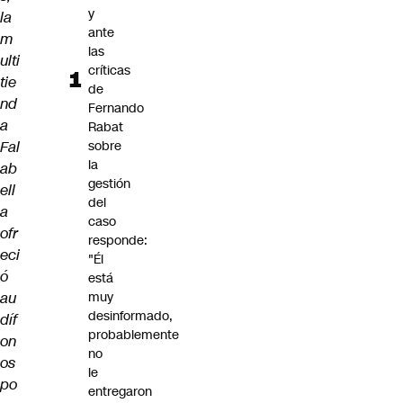
y
la
ante
m
las
ulti
críticas
tie
de
nd
Fernando
a
Rabat
Fal
sobre
la
ab
gestión
ell
del
a
caso
ofr
responde:
eci
"Él
ó
está
au
muy
desinformado,
díf
probablemente
on
no
os
le
po
entregaron