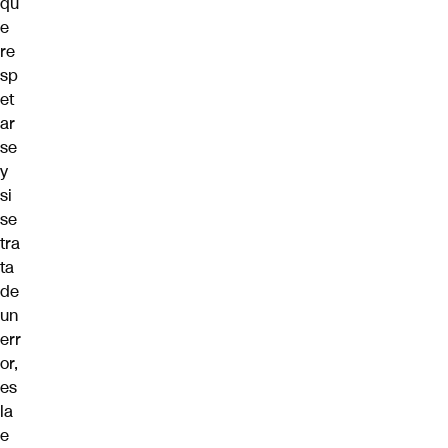
qu
e
re
sp
et
ar
se
y
si
se
tra
ta
de
un
err
or,
es
la
e