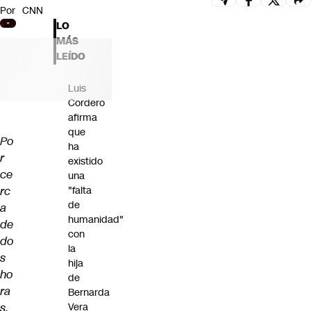
Por
CNN
Futuro 360
LO
Opinión
MÁS
LEÍDO
Luis
Cordero
afirma
que
Po
ha
r
existido
ce
una
rc
"falta
de
a
humanidad"
de
con
do
la
s
hija
ho
de
ra
Bernarda
s,
Vera