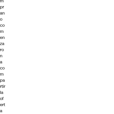
m
pr
an
o
co
m
en
za
ro
n
a
co
m
pa
rtir
la
of
ert
a