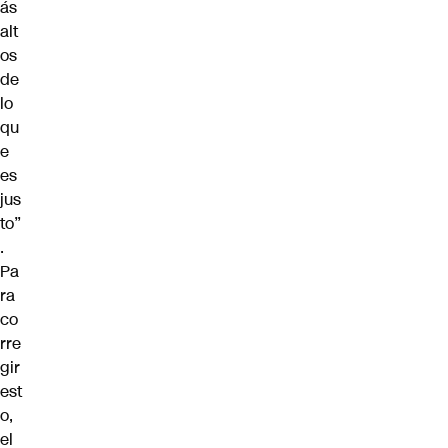
ás
alt
os
de
lo
qu
e
es
jus
to”
.
Pa
ra
co
rre
gir
est
o,
el