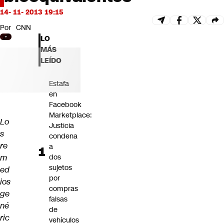
Futuro 360
14- 11- 2013 19:15
Opinión
Por
CNN
LO
MÁS
LEÍDO
Estafa
en
Facebook
Marketplace:
Lo
Justicia
s
condena
re
a
m
dos
sujetos
ed
por
ios
compras
ge
falsas
né
de
ric
vehículos