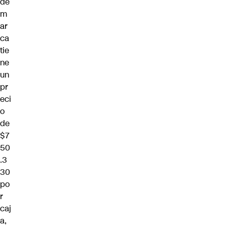
de
m
ar
ca
tie
ne
un
pr
eci
o
de
$7
50
.3
30
po
r
caj
a,