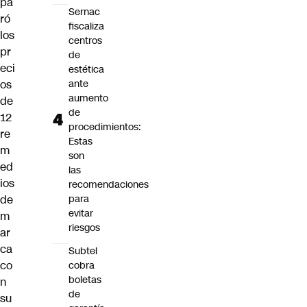
pa
Sernac
ró
fiscaliza
los
centros
pr
de
eci
estética
os
ante
aumento
de
de
12
procedimientos:
re
Estas
m
son
ed
las
ios
recomendaciones
de
para
evitar
m
riesgos
ar
ca
Subtel
co
cobra
boletas
n
de
su