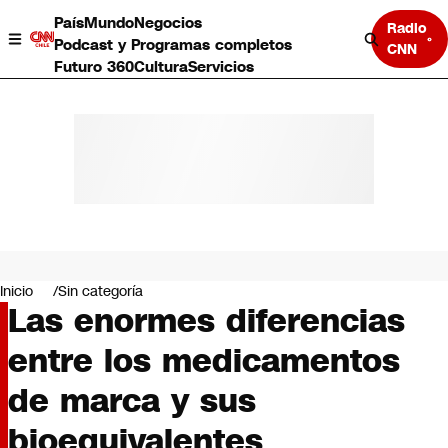
País
Mundo
Negocios
Radio
Podcast y Programas completos
CNN
Futuro 360
Cultura
Servicios
País
Mundo
Negocios
Inicio
Sin categoría
Las enormes diferencias
Deportes
Programas completos
entre los medicamentos
Cultura
Servicios
de marca y sus
Bits
CNN Data
bioequivalentes
CNN tiempo