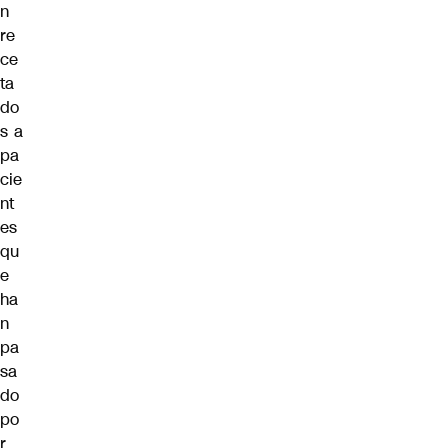
n
re
ce
ta
do
s a
pa
cie
nt
es
qu
e
ha
n
pa
sa
do
po
r