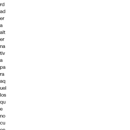
rd
ad
er
a
alt
er
na
tiv
a
pa
ra
aq
uel
los
qu
e
no
cu
en