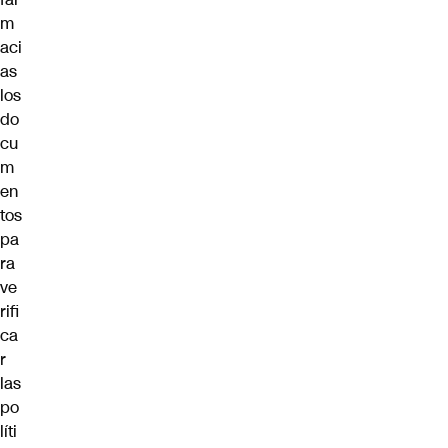
m
aci
as
los
do
cu
m
en
tos
pa
ra
ve
rifi
ca
r
las
po
líti