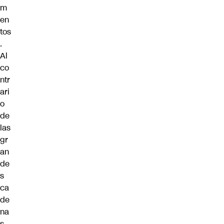
m
en
tos
.
Al
co
ntr
ari
o
de
las
gr
an
de
s
ca
de
na
s,