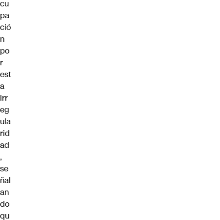
cu
pa
ció
n
po
r
est
a
irr
eg
ula
rid
ad
,
se
ñal
an
do
qu