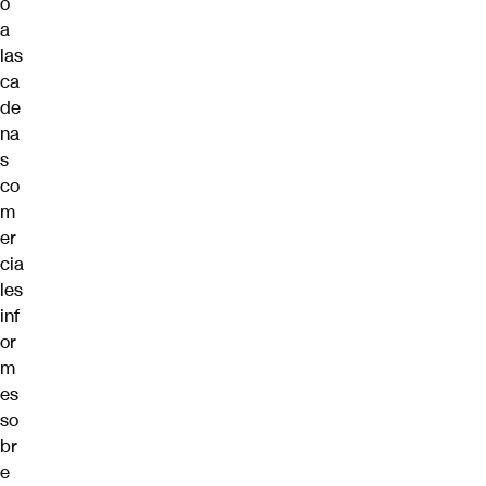
ó
a
las
ca
de
na
s
co
m
er
cia
les
inf
or
m
es
so
br
e