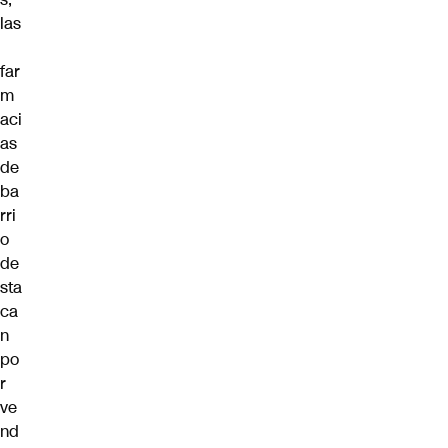
las
far
m
aci
as
de
ba
rri
o
de
sta
ca
n
po
r
ve
nd