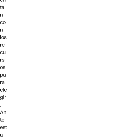
ta
n
co
n
los
re
cu
rs
os
pa
ra
ele
gir
.
An
te
est
a