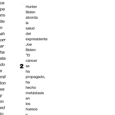
os
Hunter
pe
Biden
rm
aborda
ite
la
n
salud
ah
del
expresidente
orr
Joe
ar
Biden:
ha
“El
sta
cáncer
do
se
s
ha
mil
propagado,
ha
lon
hecho
es
metástasis
y
en
m
los
ed
huesos
io
y