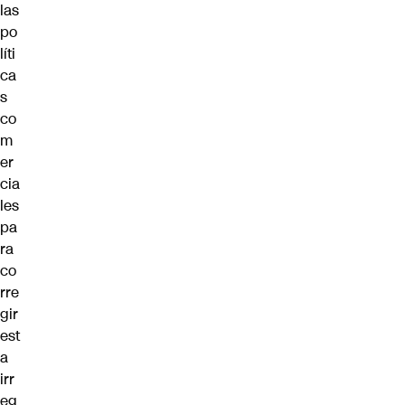
las
po
líti
ca
s
co
m
er
cia
les
pa
ra
co
rre
gir
est
a
irr
eg