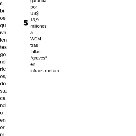
garantía
s
por
bi
US$
oe
13,9
qu
millones
iva
a
WOM
len
tras
tes
fallas
ge
"graves"
né
en
ric
infraestructura
os,
de
sta
ca
nd
o
en
or
m