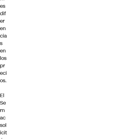
es
dif
er
en
cia
s
en
los
pr
eci
os.
El
Se
rn
ac
sol
icit