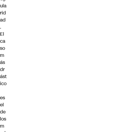
ula
rid
ad
.
El
ca
so
m
ás
dr
ást
ico
es
el
de
los
m