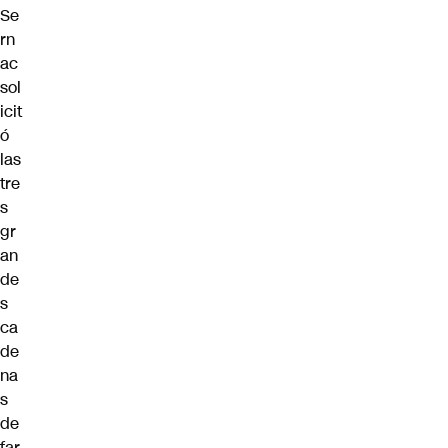
Se
rn
ac
sol
icit
ó
las
tre
s
gr
an
de
s
ca
de
na
s
de
far