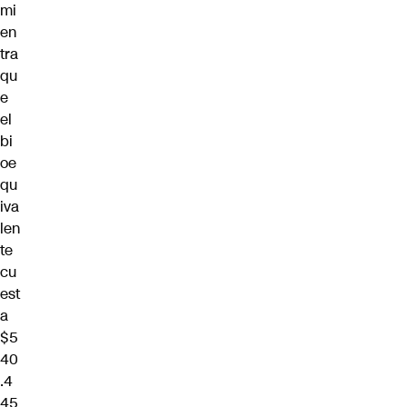
mi
en
tra
qu
e
el
bi
oe
qu
iva
len
te
cu
est
a
$5
40
.4
45