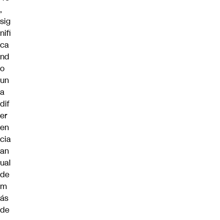
,
sig
nifi
ca
nd
o
un
a
dif
er
en
cia
an
ual
de
m
ás
de