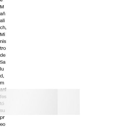
M
añ
ali
ch,
Mi
nis
tro
de
Sa
lu
d,
m
ani
fes
tó
su
pr
eo