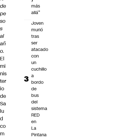
de
más
allá”
pe
so
Joven
s
murió
al
tras
ser
añ
atacado
o.
con
El
un
mi
cuchillo
nis
a
ter
bordo
io
de
bus
de
del
Sa
sistema
lu
RED
d
en
co
La
m
Pintana