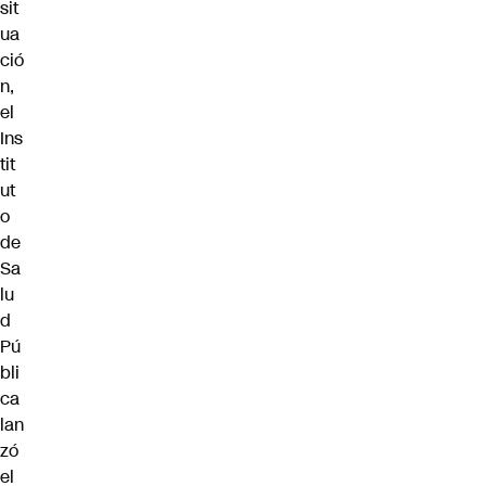
sit
ua
ció
n,
el
Ins
tit
ut
o
de
Sa
lu
d
Pú
bli
ca
lan
zó
el