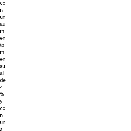
co
n
un
au
m
en
to
m
en
su
al
de
4
%
y
co
n
un
a