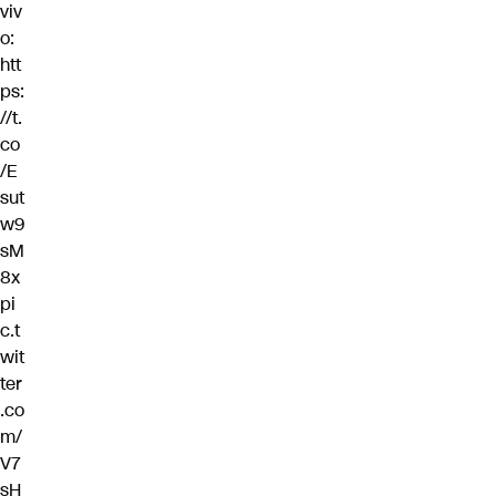
viv
o:
htt
ps:
//t.
co
/E
sut
w9
sM
8x
pi
c.t
wit
ter
.co
m/
V7
sH