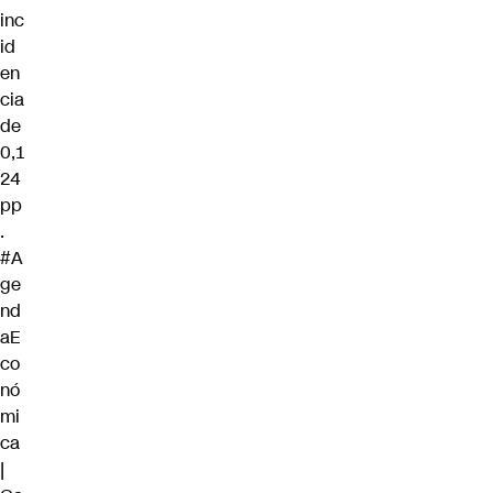
inc
id
en
cia
de
0,1
24
pp
.
#A
ge
nd
aE
co
nó
mi
ca
|