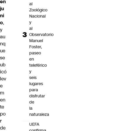
en
al
ju
Zoológico
ni
Nacional
y
o
,
al
y
Observatorio
au
Manuel
nq
Foster,
ue
paseo
se
en
ub
teleférico
y
icó
seis
lev
lugares
e
para
m
disfrutar
en
de
te
la
po
naturaleza
r
UEFA
de
confirma