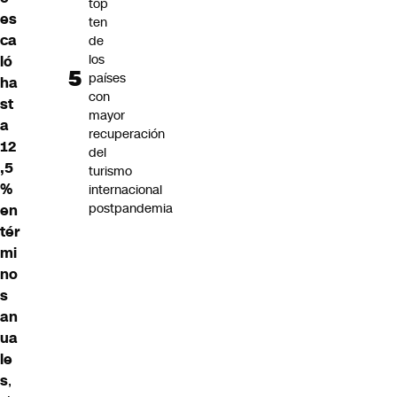
top
es
ten
ca
de
los
ló
países
ha
con
st
mayor
a
recuperación
12
del
,5
turismo
%
internacional
postpandemia
en
tér
mi
no
s
an
ua
le
s
,