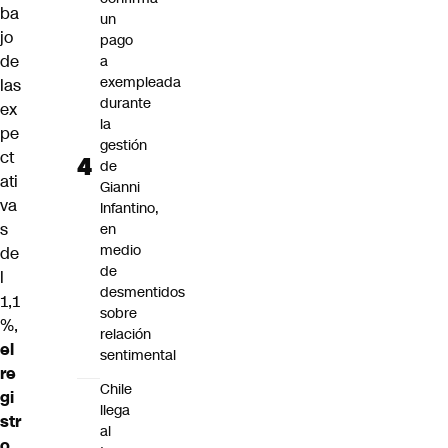
ba
un
jo
pago
de
a
exempleada
las
durante
ex
la
pe
gestión
ct
de
ati
Gianni
va
Infantino,
s
en
medio
de
de
l
desmentidos
1,1
sobre
%,
relación
el
sentimental
re
Chile
gi
llega
str
al
o