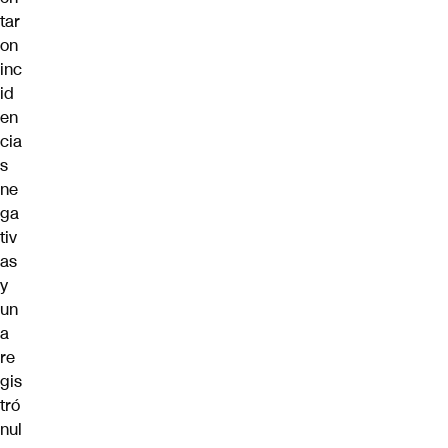
tar
on
inc
id
en
cia
s
ne
ga
tiv
as
y
un
a
re
gis
tró
nul