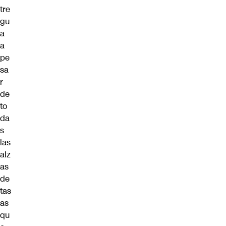
tre
gu
a
a
pe
sa
r
de
to
da
s
las
alz
as
de
tas
as
qu