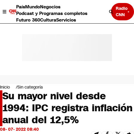
País
Mundo
Negocios
Radio
Podcast y Programas completos
CNN
Futuro 360
Cultura
Servicios
País
Mundo
Negocios
Inicio
Sin categoría
Su mayor nivel desde
Deportes
Programas completos
1994: IPC registra inflación
Cultura
Servicios
anual del 12,5%
Bits
CNN Data
08- 07- 2022 08:40
CNN tiempo