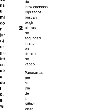
de
ns
intoxicaciones:
u
Diputados
mi
buscan
exigir
do
cierres
r
de
(IP
seguridad
C)
infantil
re
en
gis
líquidos
tró
de
vapeo
un
alz
Panoramas
a
por
de
el
Día
l
de
0,
la
9
Niñez:
%
Visita