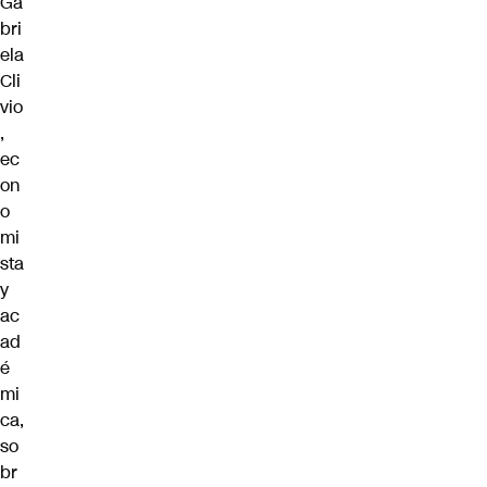
Ga
bri
ela
Cli
vio
,
ec
on
o
mi
sta
y
ac
ad
é
mi
ca,
so
br