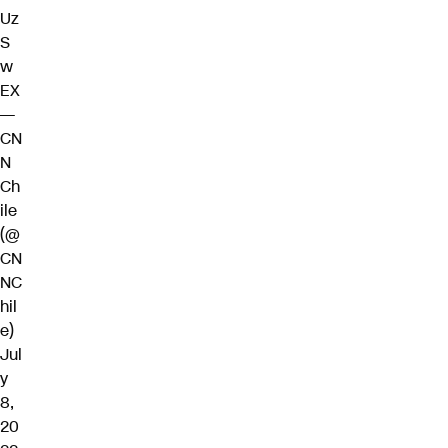
Uz
S
w
EX
—
CN
N
Ch
ile
(@
CN
NC
hil
e)
Jul
y
8,
20