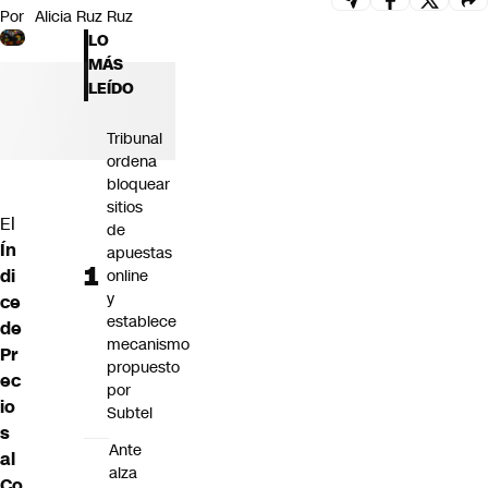
Por
Alicia Ruz Ruz
Futuro 360
LO
Opinión
MÁS
LEÍDO
Tribunal
ordena
bloquear
sitios
El
de
Ín
apuestas
di
online
y
ce
establece
de
mecanismo
Pr
propuesto
ec
por
io
Subtel
s
Ante
al
alza
Co