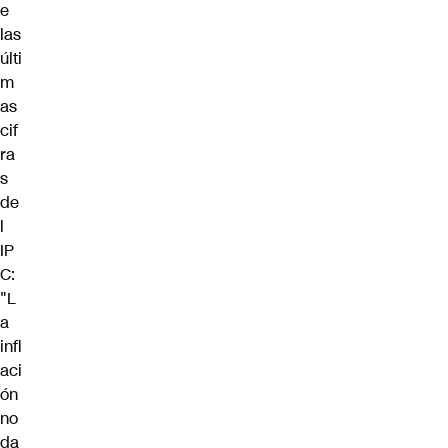
e
las
últi
m
as
cif
ra
s
de
l
IP
C:
"L
a
infl
aci
ón
no
da