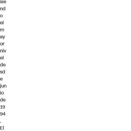
sie
nd
o
el
m
ay
or
niv
el
de
sd
e
jun
io
de
19
94
.
El