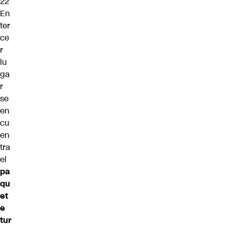
22
En
ter
ce
r
lu
ga
r
se
en
cu
en
tra
el
pa
qu
et
e
tur