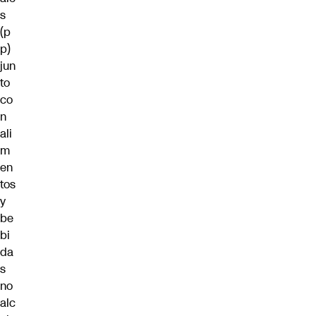
s
(p
p)
jun
to
co
n
ali
m
en
tos
y
be
bi
da
s
no
alc