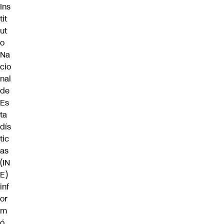
Ins
tit
ut
o
Na
cio
nal
de
Es
ta
dís
tic
as
(IN
E)
inf
or
m
ó