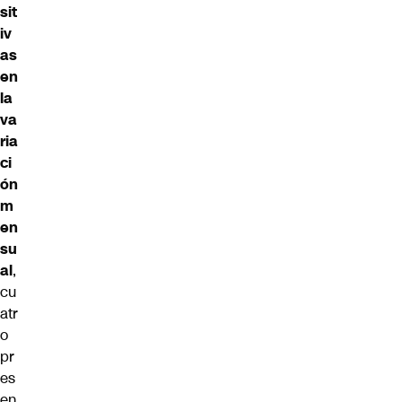
sit
iv
as
en
la
va
ria
ci
ón
m
en
su
al
,
cu
atr
o
pr
es
en