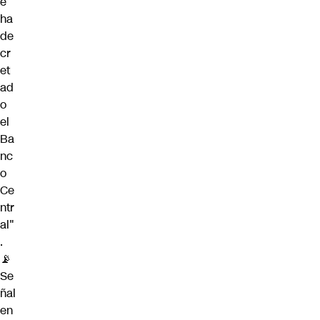
e
ha
de
cr
et
ad
o
el
Ba
nc
o
Ce
ntr
al"
.
📡
Se
ñal
en