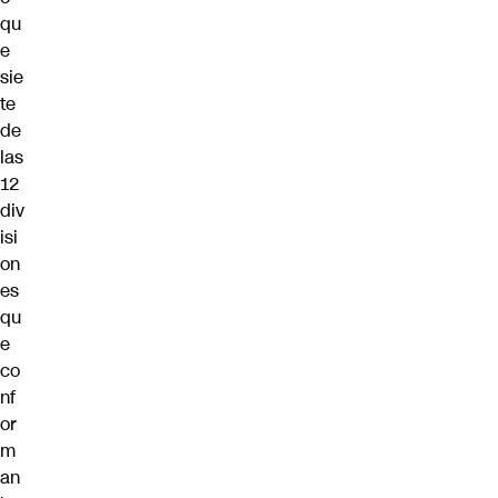
qu
e
sie
te
de
las
12
div
isi
on
es
qu
e
co
nf
or
m
an