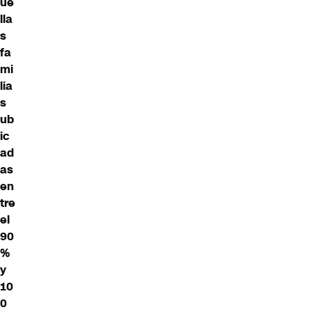
ue
lla
s
fa
mi
lia
s
ub
ic
ad
as
en
tre
el
90
%
y
10
0