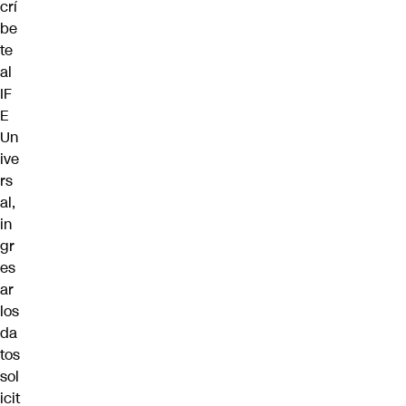
crí
be
te
al
IF
E
Un
ive
rs
al,
in
gr
es
ar
los
da
tos
sol
icit