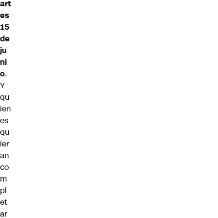
art
es
15
de
ju
ni
o
.
Y
qu
ien
es
qu
ier
an
co
m
pl
et
ar