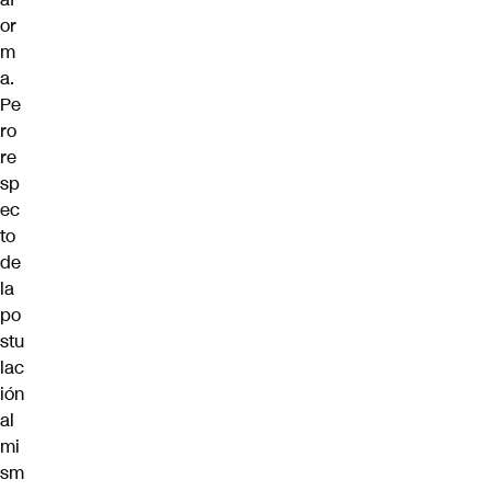
or
m
a.
Pe
ro
re
sp
ec
to
de
la
po
stu
lac
ión
al
mi
sm