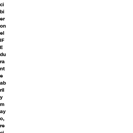
ci
bi
er
on
el
IF
E
du
ra
nt
e
ab
ril
y
m
ay
o,
re
ci