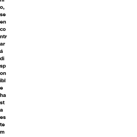
o,
se
en
co
ntr
ar
á
di
sp
on
ibl
e
ha
st
a
es
te
m