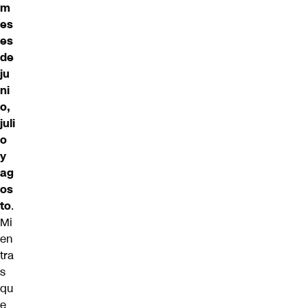
m
es
es
de
ju
ni
o,
juli
o
y
ag
os
to
.
Mi
en
tra
s
qu
e