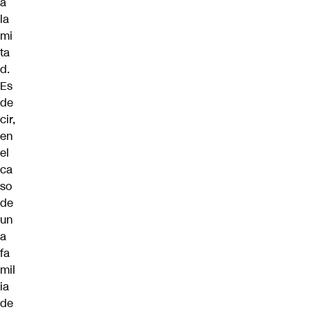
a
la
mi
ta
d.
Es
de
cir,
en
el
ca
so
de
un
a
fa
mil
ia
de