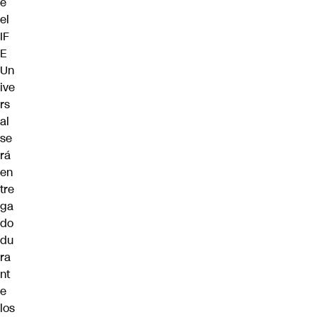
e
el
IF
E
Un
ive
rs
al
se
rá
en
tre
ga
do
du
ra
nt
e
los