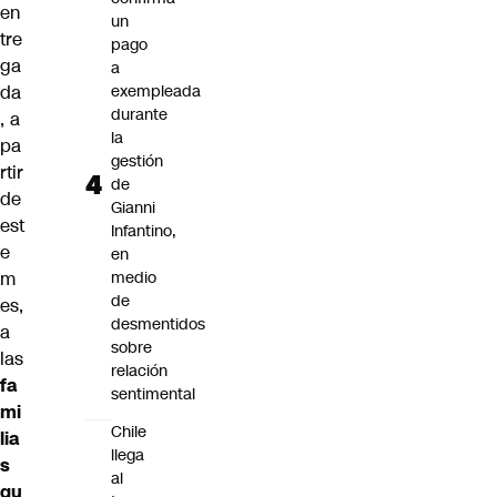
en
un
tre
pago
ga
a
da
exempleada
durante
, a
la
pa
gestión
rtir
de
de
Gianni
est
Infantino,
e
en
m
medio
de
es,
desmentidos
a
sobre
las
relación
fa
sentimental
mi
Chile
lia
llega
s
al
qu