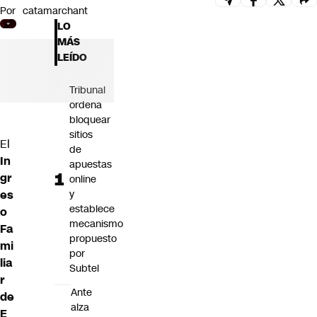
Por
catamarchant
Futuro 360
LO
Opinión
MÁS
LEÍDO
Tribunal
ordena
bloquear
sitios
El
de
In
apuestas
gr
online
es
y
establece
o
mecanismo
Fa
propuesto
mi
por
lia
Subtel
r
Ante
de
alza
E