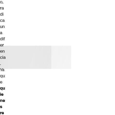
o,
ra
di
ca
un
a
dif
er
en
cia
.
Ya
qu
e
qu
ie
ne
s
re