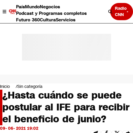
País
Mundo
Negocios
Radio
Podcast y Programas completos
CNN
Futuro 360
Cultura
Servicios
País
Mundo
Negocios
Inicio
Sin categoría
¿Hasta cuándo se puede
Deportes
Programas completos
postular al IFE para recibir
Cultura
Servicios
el beneficio de junio?
Bits
CNN Data
09- 06- 2021 19:02
CNN tiempo