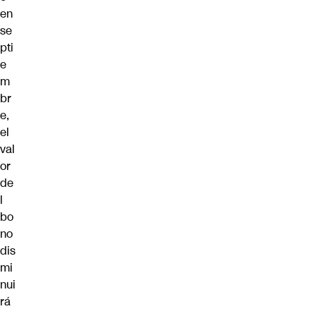
en
se
pti
e
m
br
e,
el
val
or
de
l
bo
no
dis
mi
nui
rá