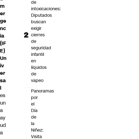
de
m
intoxicaciones:
er
Diputados
ge
buscan
nc
exigir
cierres
ia
de
(IF
seguridad
E)
infantil
Un
en
iv
líquidos
er
de
sa
vapeo
l
Panoramas
es
por
un
el
a
Día
de
ay
la
ud
Niñez:
a
Visita