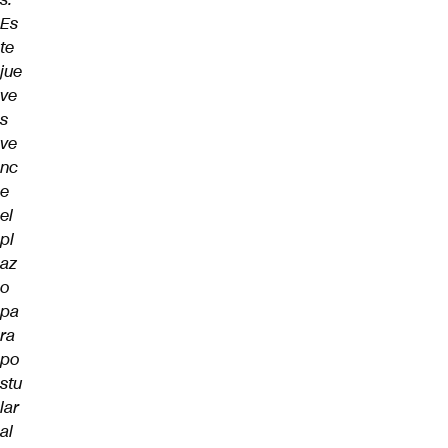
Es
te
jue
ve
s
ve
nc
e
el
pl
az
o
pa
ra
po
stu
lar
al