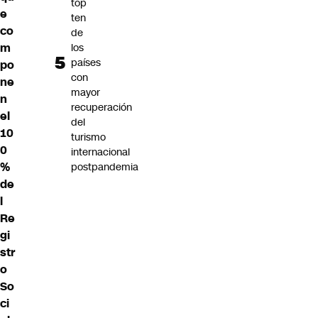
top
e
ten
co
de
m
los
países
po
con
ne
mayor
n
recuperación
el
del
10
turismo
0
internacional
%
postpandemia
de
l
Re
gi
str
o
So
ci