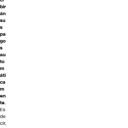
bir
án
su
s
pa
go
s
au
to
m
áti
ca
m
en
te
.
Es
de
cir,