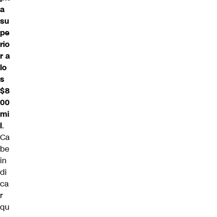
a
su
pe
rio
r a
lo
s
$8
00
mi
l
.
Ca
be
in
di
ca
r
qu