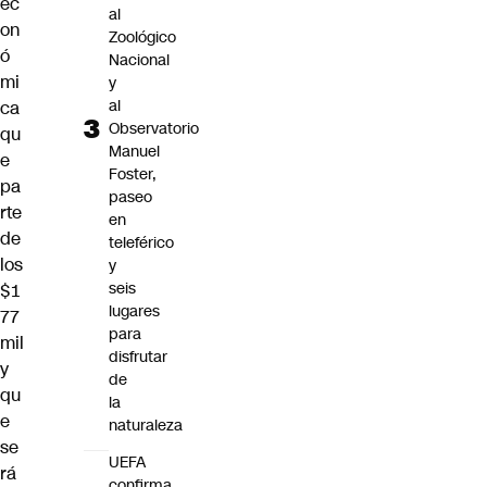
ec
al
on
Zoológico
ó
Nacional
mi
y
al
ca
Observatorio
qu
Manuel
e
Foster,
pa
paseo
rte
en
de
teleférico
los
y
seis
$1
lugares
77
para
mil
disfrutar
y
de
qu
la
e
naturaleza
se
UEFA
rá
confirma