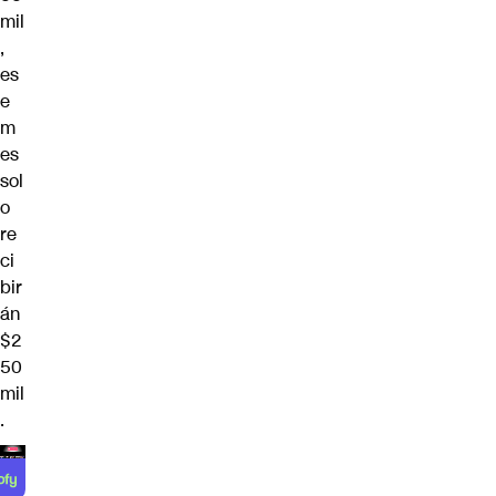
mil
,
es
e
m
es
sol
o
re
ci
bir
án
$2
50
mil
.