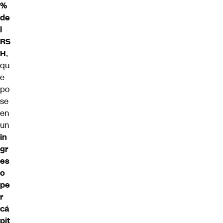
%
de
l
RS
H
,
qu
e
po
se
en
un
in
gr
es
o
pe
r
cá
pit