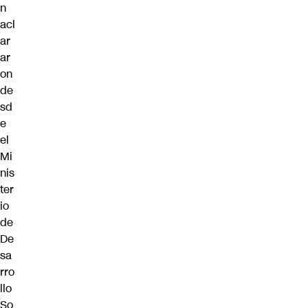
n
acl
ar
ar
on
de
sd
e
el
Mi
nis
ter
io
de
De
sa
rro
llo
So