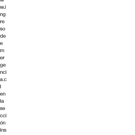
w.i
ng
re
so
de
e
m
er
ge
nci
a.c
l
en
la
se
cci
ón
Ins