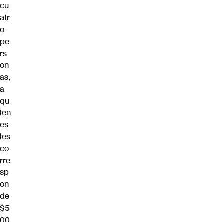
cu
atr
o
pe
rs
on
as,
a
qu
ien
es
les
co
rre
sp
on
de
$5
00