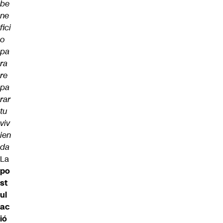
be
ne
fici
o
pa
ra
re
pa
rar
tu
viv
ien
da
La
po
st
ul
ac
ió