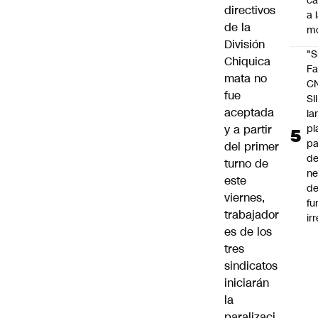
c
directivos
a 
de la
m
División
"S
Chiquica
Fa
mata no
C
fue
SII
aceptada
la
pl
y a partir
pa
del primer
de
turno de
ne
este
d
viernes,
fu
trabajador
ir
es de los
tres
sindicatos
iniciarán
la
paralizaci