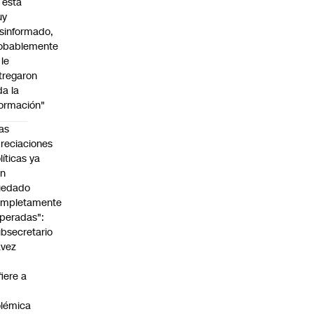
l está
uy
sinformado,
obablemente
 le
tregaron
da la
formación"
as
reciaciones
líticas ya
an
uedado
ompletamente
peradas":
bsecretario
avez
fiere a
lémica