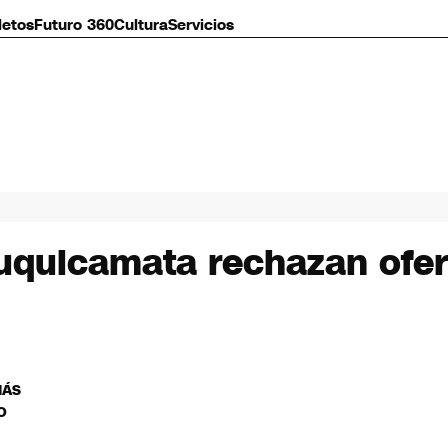
letos
Futuro 360
Cultura
Servicios
huquicamata rechazan ofert
MÁS
O