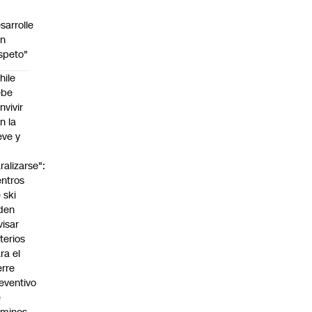
sarrolle
on
speto"
hile
ebe
nvivir
n la
eve y
o
ralizarse":
ntros
 ski
den
visar
iterios
ra el
erre
eventivo
e