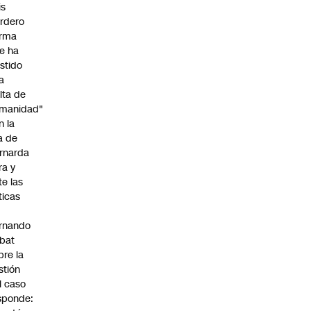
is
rdero
irma
e ha
istido
a
alta de
manidad"
n la
ja de
rnarda
ra y
te las
íticas
rnando
bat
bre la
stión
l caso
sponde: