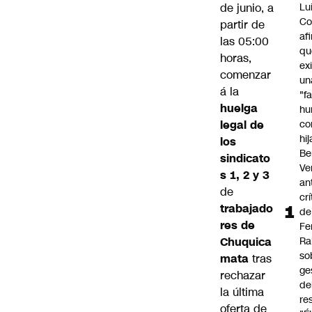
de junio, a
Lu
Co
partir de
af
las 05:00
qu
horas,
ex
comenzar
un
á la
"f
huelga
hu
legal de
co
hi
los
Be
sindicato
Ve
s 1, 2 y 3
an
de
cr
trabajado
de
res de
Fe
Chuquica
Ra
so
mata
tras
ge
rechazar
de
la última
re
oferta de