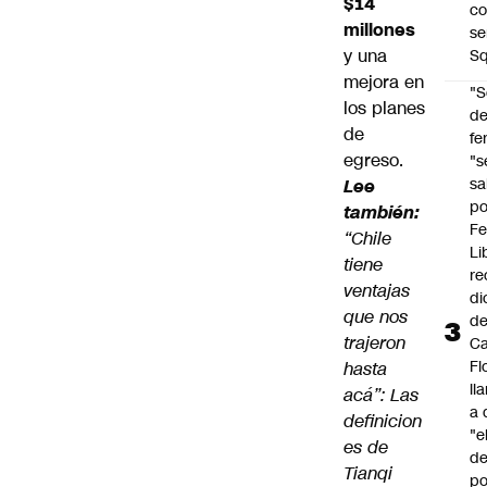
$14
co
millones
se
y una
Sq
mejora en
"S
los planes
d
de
fe
egreso.
"s
sa
Lee
po
también:
Fe
“Chile
Li
tiene
re
ventajas
di
que nos
d
trajeron
Ca
Fl
hasta
ll
acá”: Las
a 
definicion
"e
es de
d
Tianqi
po