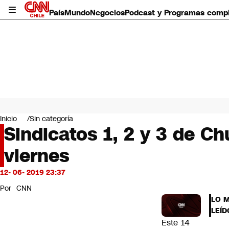
País
Mundo
Negocios
Podcast y Programas comp
País
Mundo
Inicio
Sin categoría
Negocios
Sindicatos 1, 2 y 3 de C
Deportes
viernes
Programas completos
Cultura
Servicios
12- 06- 2019 23:37
Bits
Por
CNN
CNN Data
LO 
CNN tiempo
LEÍD
Futuro 360
Este 14
Opinión