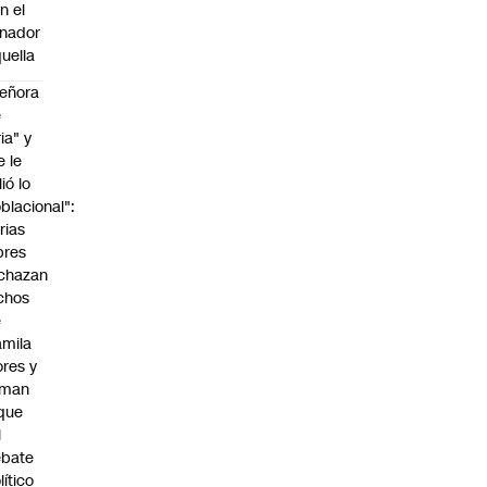
n el
nador
uella
eñora
e
ria" y
e le
lió lo
blacional":
rias
bres
chazan
chos
e
mila
ores y
aman
que
l
ebate
lítico