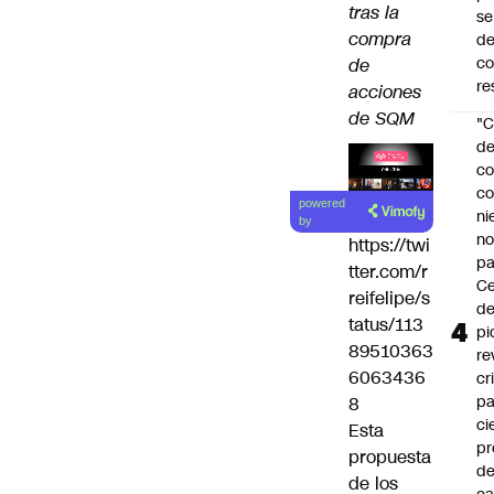
tras la
se
compra
de
c
de
re
acciones
de SQM
"C
d
co
Lea el
co
powered
ni
artículo
by
n
https://twi
pa
tter.com/r
Ce
reifelipe/s
de
tatus/113
pi
89510363
re
6063436
cr
pa
8
ci
Esta
pr
propuesta
d
de los