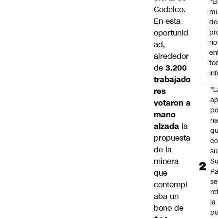
"É
Codelco.
m
En esta
de
oportunid
pr
no
ad,
en
alrededor
to
de
3.200
in
trabajado
"L
res
ap
votaron a
po
mano
h
alzada
la
q
propuesta
c
de la
su
minera
Su
P
que
se
contempl
re
aba un
la
bono de
po