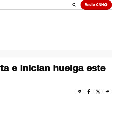
Radio CNN
a e inician huelga este