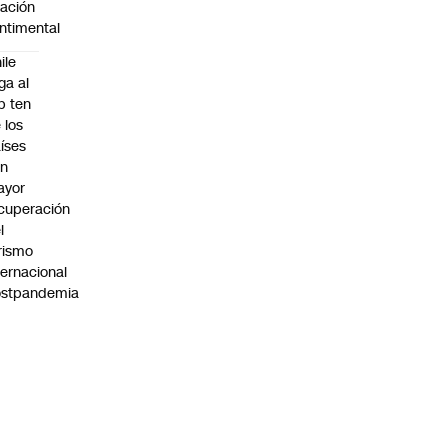
lación
ntimental
ile
ega al
p ten
 los
íses
on
ayor
cuperación
l
rismo
ternacional
ostpandemia