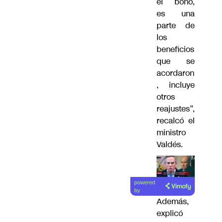
el bono,
es una
parte de
los
beneficios
que se
acordaron
, incluye
otros
reajustes”,
recalcó el
ministro
Valdés.
powered
by
Además,
explicó