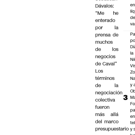
e
Dávalos:
lí
“Me he
d
enterado
v
por la
P
prensa de
po
muchos
Dí
de los
la
negocios
Ni
de Caval”
Vi
Los
Zo
términos
Na
y 
de la
Ob
negociación
M
colectiva
Fo
fueron
p
más allá
e
del marco
te
presupuestario
y 