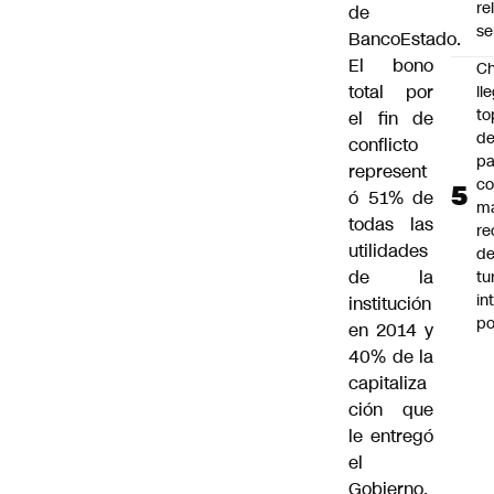
re
de
se
BancoEstado.
El bono
Ch
total por
ll
to
el fin de
de
conflicto
pa
represent
c
ó 51% de
m
todas las
re
utilidades
de
de la
tu
in
institución
p
en 2014 y
40% de la
capitaliza
ción que
le entregó
el
Gobierno.