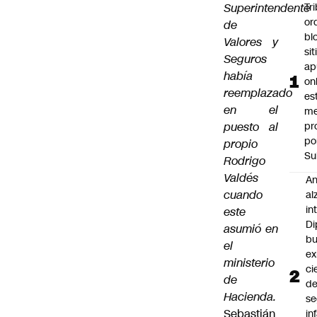
Superintendente
Tr
or
de
bl
Valores y
si
Seguros
ap
había
on
reemplazado
es
en el
me
puesto al
pr
po
propio
Su
Rodrigo
Valdés
An
cuando
al
in
este
Di
asumió en
b
el
ex
ministerio
ci
de
d
Hacienda.
se
Sebastián
in