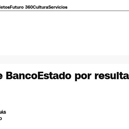
letos
Futuro 360
Cultura
Servicios
de BancoEstado por result
MÁS
O