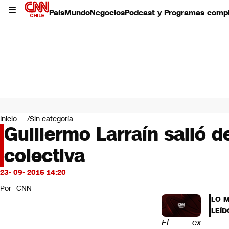
País
Mundo
Negocios
Podcast y Programas comp
País
Mundo
Inicio
Sin categoría
Negocios
Guillermo Larraín salió 
Deportes
colectiva
Programas completos
Cultura
Servicios
23- 09- 2015 14:20
Bits
Por
CNN
CNN Data
LO 
CNN tiempo
LEÍD
Futuro 360
El ex
Opinión