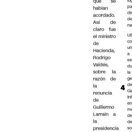
lu
que se
pa
habían
di
acordado.
de
Así de
na
claro fue
U
el ministro
co
de
un
Hacienda,
a
Rodrigo
e
Valdés,
du
sobre la
la
razón de
ge
d
la
Gi
renuncia
In
de
e
Guillermo
m
Larraín a
d
la
de
presidencia
so