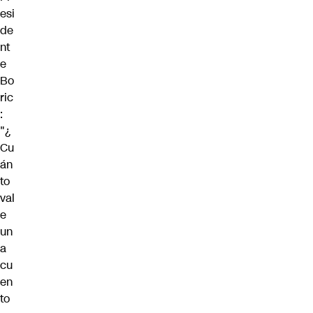
esi
de
nt
e
Bo
ric
:
"¿
Cu
án
to
val
e
un
a
cu
en
to