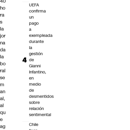
40
UEFA
ho
confirma
ra
un
s
pago
la
a
jor
exempleada
durante
na
la
da
gestión
la
de
bo
Gianni
ral
Infantino,
se
en
m
medio
de
an
desmentidos
al
,
sobre
al
relación
qu
sentimental
e
Chile
ag