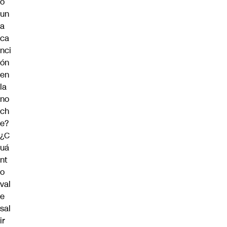
o
un
a
ca
nci
ón
en
la
no
ch
e?
¿C
uá
nt
o
val
e
sal
ir