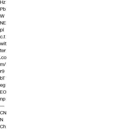
Hz
Pb
W
NE
pi
c.t
wit
ter
.co
m/
r9
bT
eg
EO
np
—
CN
N
Ch