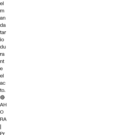
el
m
an
da
tar
io
du
ra
nt
e
el
ac
to.
🔴
AH
O
RA
|
Pr