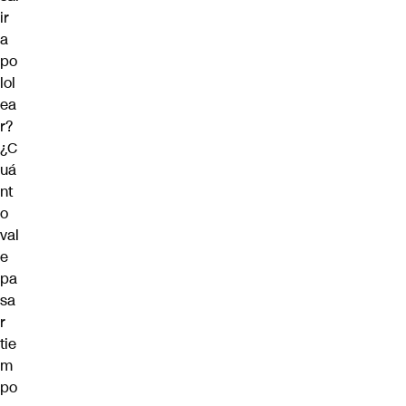
ir
a
po
lol
ea
r?
¿C
uá
nt
o
val
e
pa
sa
r
tie
m
po