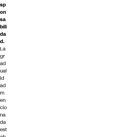
sp
on
sa
bili
da
d.
La
gr
ad
ual
id
ad
m
en
cio
na
da
est
ab