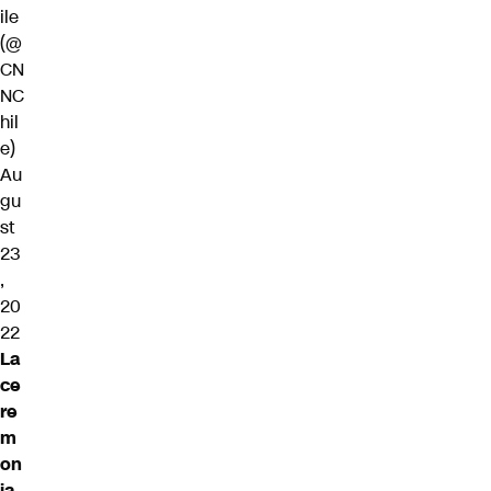
ile
(@
CN
NC
hil
e)
Au
gu
st
23
,
20
22
La
ce
re
m
on
ia