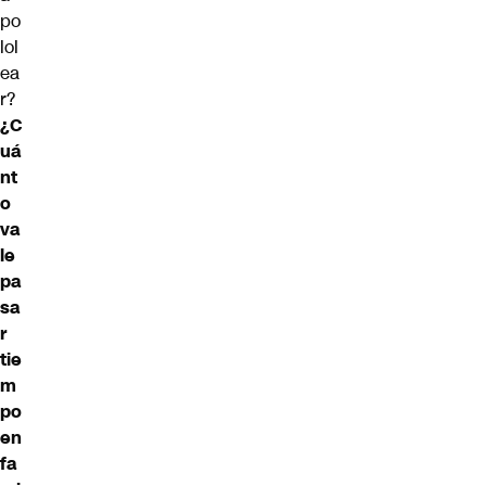
po
lol
ea
r?
¿C
uá
nt
o
va
le
pa
sa
r
tie
m
po
en
fa