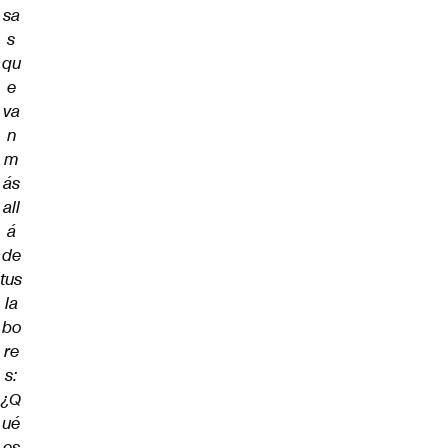
sa
s
qu
e
va
n
m
ás
all
á
de
tus
la
bo
re
s:
¿Q
ué
es