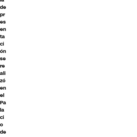
de
pr
es
en
ta
ci
ón
se
re
ali
zó
en
el
Pa
la
ci
o
de