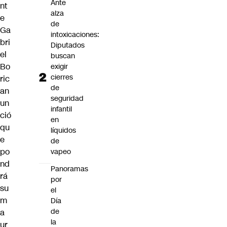
Ante
nt
alza
e
de
Ga
intoxicaciones:
bri
Diputados
el
buscan
Bo
exigir
cierres
ric
de
an
seguridad
un
infantil
ció
en
qu
líquidos
e
de
po
vapeo
nd
Panoramas
rá
por
su
el
m
Día
de
a
la
ur