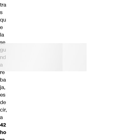
tra
s
qu
e
la
se
gu
nd
a
re
ba
ja,
es
de
cir,
a
42
ho
ra