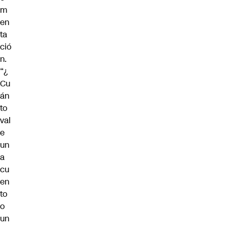
m
en
ta
ció
n.
“¿
Cu
án
to
val
e
un
a
cu
en
to
o
un