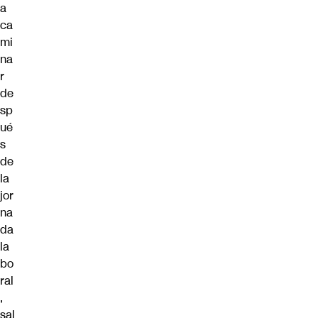
a
ca
mi
na
r
de
sp
ué
s
de
la
jor
na
da
la
bo
ral
,
sal