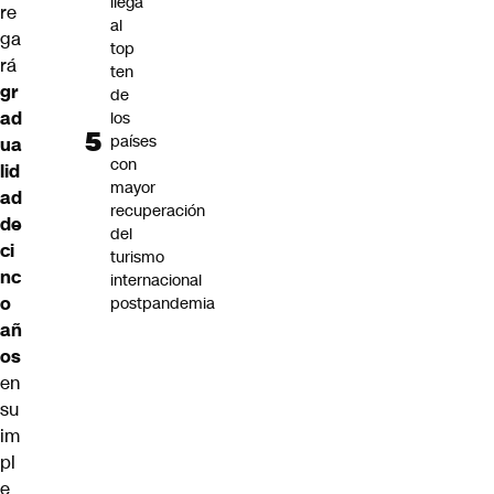
llega
re
al
ga
top
rá
ten
gr
de
ad
los
países
ua
con
lid
mayor
ad
recuperación
de
del
ci
turismo
nc
internacional
o
postpandemia
añ
os
en
su
im
pl
e