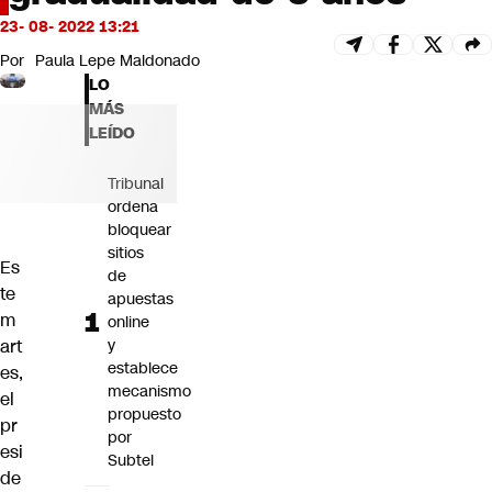
Futuro 360
23- 08- 2022 13:21
Opinión
Por
Paula Lepe Maldonado
LO
MÁS
LEÍDO
Tribunal
ordena
bloquear
sitios
Es
de
te
apuestas
m
online
art
y
establece
es,
mecanismo
el
propuesto
pr
por
esi
Subtel
de