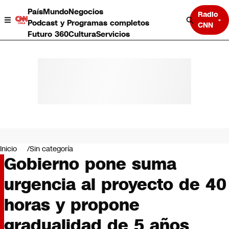
País
Mundo
Negocios
Radio
Podcast y Programas completos
CNN
Futuro 360
Cultura
Servicios
País
Mundo
Negocios
Inicio
Sin categoría
Gobierno pone suma
Deportes
Programas completos
urgencia al proyecto de 40
Cultura
Servicios
horas y propone
Bits
CNN Data
gradualidad de 5 años
CNN tiempo