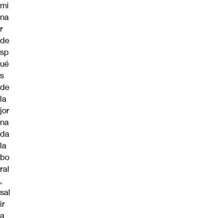
mi
na
r
de
sp
ué
s
de
la
jor
na
da
la
bo
ral
,
sal
ir
a