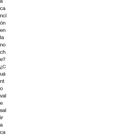
a
ca
nci
ón
en
la
no
ch
e?
¿C
uá
nt
o
val
e
sal
ir
a
ca