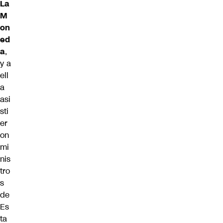
La
M
on
ed
a
,
y a
ell
a
asi
sti
er
on
mi
nis
tro
s
de
Es
ta