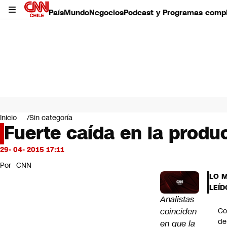
País
Mundo
Negocios
Podcast y Programas comp
País
Mundo
Inicio
Sin categoría
Negocios
Fuerte caída en la produc
Deportes
Programas completos
29- 04- 2015 17:11
Cultura
Por
CNN
Servicios
LO 
Bits
LEÍD
CNN Data
Analistas
CNN tiempo
coinciden
Co
Futuro 360
de
en que la
Opinión