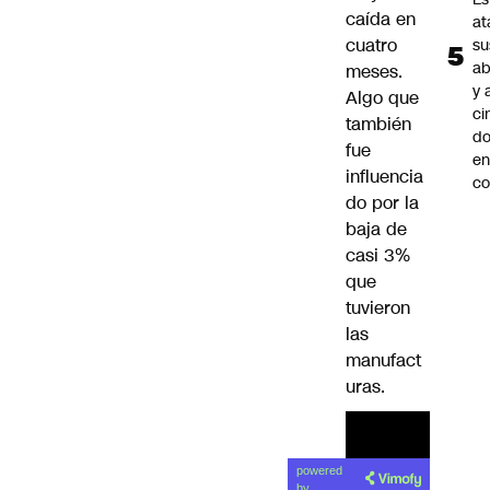
caída en
at
cuatro
su
ab
meses.
y 
Algo que
ci
también
do
fue
en
influencia
co
do por la
baja de
casi 3%
que
tuvieron
las
manufact
uras.
powered
by