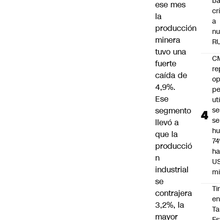
ba
ese mes
cr
la
a
producción
nu
minera
R
tuvo una
C
fuerte
re
caída de
op
4,9%.
pe
Ese
ut
segmento
se
se
llevó a
h
que la
7
producció
ha
n
U
industrial
mi
se
Ti
contrajera
e
3,2%, la
Ta
mayor
Es