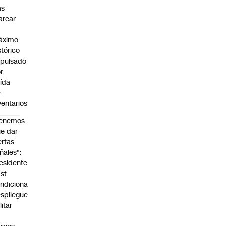
as
arcar
n
áximo
stórico
pulsado
r
ída
e
ventarios
Tenemos
e dar
ertas
ñales":
esidente
st
ndiciona
spliegue
litar
n