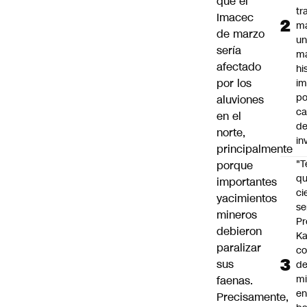
que el
tr
Imacec
m
de marzo
u
sería
m
afectado
hi
por los
im
po
aluviones
ca
en el
d
norte,
in
principalmente
"
porque
qu
importantes
ci
yacimientos
se
mineros
Pr
debieron
Ka
paralizar
co
sus
de
mi
faenas.
e
Precisamente,