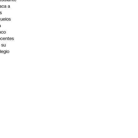
aca a
s
uelos
a
nco
centes
 su
legio