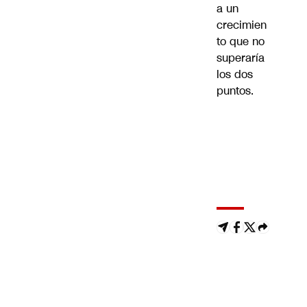
a un
crecimien
to que no
superaría
los dos
puntos.