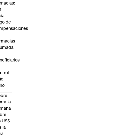
rmacias:
S
cia
go de
mpensaciones
rmacias
humada
neficiarios
ntrol
ño
no
obre
erra la
emana
bre
s US$
4 la
bra