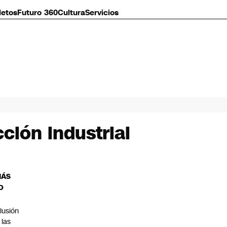
letos
Futuro 360
Cultura
Servicios
ción industrial
MÁS
O
lusión
 las