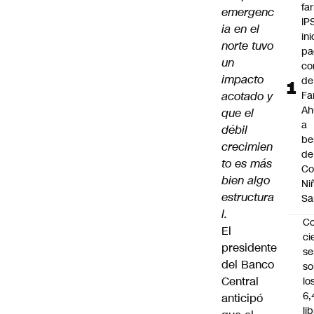
fa
emergenc
IP
ia en el
ini
norte tuvo
pa
un
co
impacto
de
acotado y
Fa
A
que el
a
débil
be
crecimien
de
to es más
Co
bien algo
Ni
estructura
Sa
l.
C
El
ci
presidente
s
del Banco
so
Central
lo
6,
anticipó
li