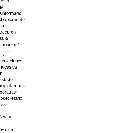
l está
uy
sinformado,
obablemente
 le
tregaron
da la
formación"
as
reciaciones
líticas ya
an
uedado
ompletamente
peradas":
bsecretario
avez
fiere a
lémica