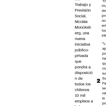
"É
Trabajo y
m
Previsión
de
Social,
pr
no
Nicolás
en
Monckeb
to
erg, una
in
nueva
"L
iniciativa
ap
público-
po
privada
h
que
q
pondrá a
c
disposició
su
n de
Su
P
todos los
se
chilenos
re
10 mil
la
empleos a
po