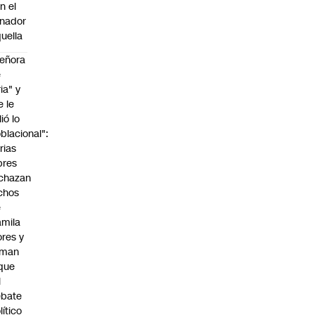
n el
nador
uella
eñora
e
ria" y
e le
lió lo
blacional":
rias
bres
chazan
chos
e
mila
ores y
aman
que
l
ebate
lítico