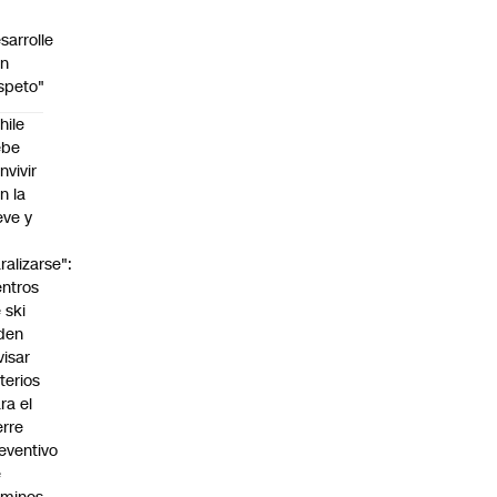
sarrolle
on
speto"
hile
ebe
nvivir
n la
eve y
o
ralizarse":
ntros
 ski
den
visar
iterios
ra el
erre
eventivo
e