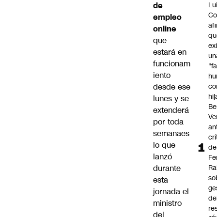
de
Lu
Co
empleo
af
online
qu
que
ex
estará en
un
funcionam
"f
iento
hu
desde ese
co
hi
lunes y se
Be
extenderá
Ve
por toda
an
semanaes
cr
lo que
de
lanzó
Fe
durante
Ra
so
esta
ge
jornada el
de
ministro
re
del