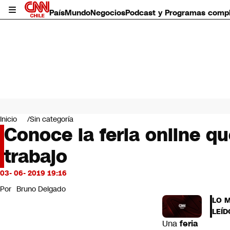
País
Mundo
Negocios
Podcast y Programas comp
País
Mundo
Inicio
Sin categoría
Negocios
Conoce la feria online q
Deportes
trabajo
Programas completos
Cultura
Servicios
03- 06- 2019 19:16
Bits
Por
Bruno Delgado
CNN Data
LO 
CNN tiempo
LEÍD
Futuro 360
Una
feria
Opinión