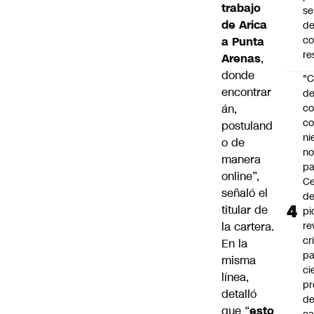
trabajo
se
de Arica
de
c
a Punta
re
Arenas
,
donde
"C
encontrar
d
án,
co
co
postuland
ni
o de
n
manera
pa
online”,
Ce
señaló el
de
titular de
pi
la cartera.
re
cr
En la
pa
misma
ci
línea,
pr
detalló
d
que “
esto