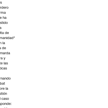
is
rdero
irma
e ha
istido
a
alta de
manidad"
n la
ja de
rnarda
ra y
te las
íticas
rnando
bat
bre la
stión
l caso
sponde: