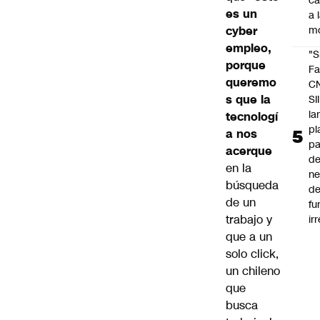
c
es un
a 
cyber
m
empleo,
"S
porque
Fa
queremo
C
s que la
SII
la
tecnologí
pl
a nos
pa
acerque
de
en la
ne
búsqueda
d
de un
fu
trabajo y
ir
que a un
solo click,
un chileno
que
busca