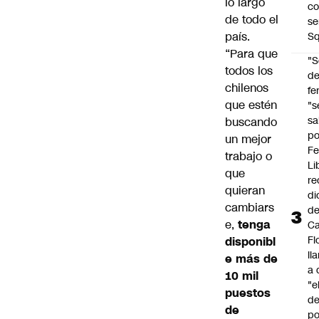
lo largo
co
de todo el
se
país.
Sq
“Para que
"S
todos los
d
chilenos
fe
que estén
"s
sa
buscando
po
un mejor
Fe
trabajo o
Li
que
re
quieran
di
cambiars
d
e,
tenga
Ca
Fl
disponibl
ll
e más de
a 
10 mil
"e
puestos
d
de
po