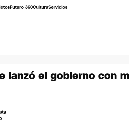
letos
Futuro 360
Cultura
Servicios
ue lanzó el gobierno con m
MÁS
O