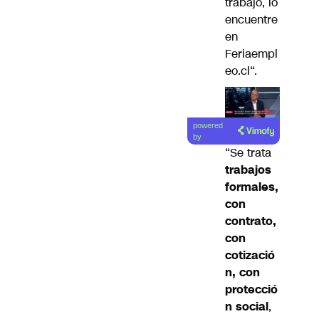
trabajo, lo
encuentre
en
Feriaempl
eo.cl
“.
powered
by
“Se trata
trabajos
formales,
con
contrato,
con
cotizació
n, con
protecció
n social
,