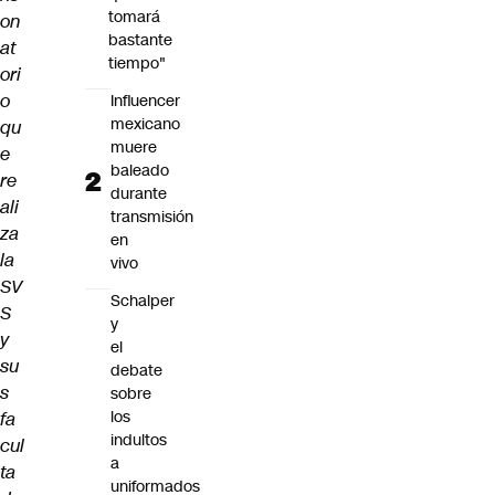
tomará
on
bastante
at
tiempo"
ori
o
Influencer
mexicano
qu
muere
e
baleado
re
durante
ali
transmisión
za
en
la
vivo
SV
Schalper
S
y
y
el
su
debate
s
sobre
los
fa
indultos
cul
a
ta
uniformados