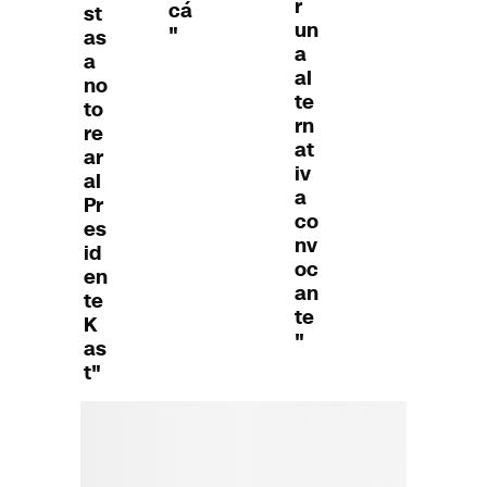
r
cá
st
un
"
as
a
a
al
no
te
to
rn
re
at
ar
iv
al
a
Pr
co
es
nv
id
oc
en
an
te
te
K
"
as
t"