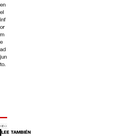
en
el
inf
or
m
e
ad
jun
to.
LEE TAMBIÉN