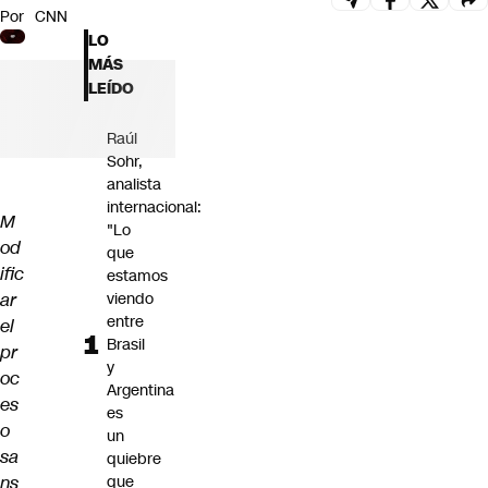
Por
CNN
Futuro 360
LO
Opinión
MÁS
LEÍDO
Raúl
Sohr,
analista
internacional:
M
"Lo
od
que
ific
estamos
ar
viendo
entre
el
Brasil
pr
y
oc
Argentina
es
es
o
un
sa
quiebre
ns
que