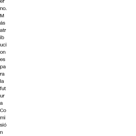
er
no.
M
ás
atr
ib
uci
on
es
pa
ra
la
fut
ur
a
Co
mi
sió
n