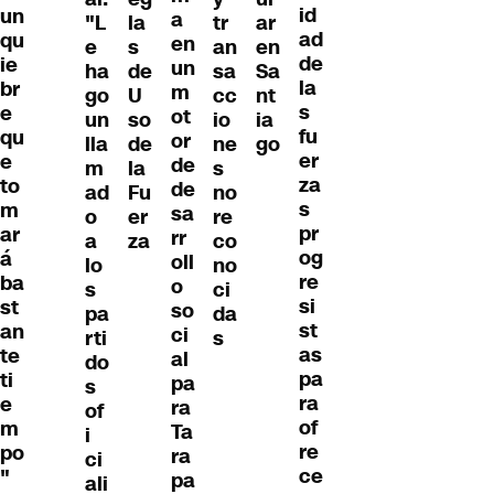
id
un
a
"L
la
tr
ar
ad
qu
en
e
s
an
en
de
ie
un
ha
de
sa
Sa
la
br
m
go
U
cc
nt
s
e
ot
un
so
io
ia
fu
qu
or
lla
de
ne
go
er
e
de
m
la
s
za
to
de
ad
Fu
no
s
m
sa
o
er
re
pr
ar
rr
a
za
co
og
á
oll
lo
no
re
ba
o
s
ci
si
st
so
pa
da
st
an
ci
rti
s
as
te
al
do
pa
ti
pa
s
ra
e
ra
of
of
m
Ta
i
re
po
ra
ci
ce
"
pa
ali