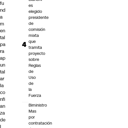
fu
es
nd
elegido
a
presidente
m
de
comisión
en
mixta
tal
que
pa
tramita
ra
proyecto
ap
sobre
un
Reglas
tal
de
Uso
ar
de
la
la
co
Fuerza
nfi
Biministro
an
Mas
za
por
de
contratación
l