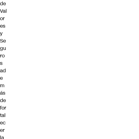
de
Val
or
es
y
Se
gu
ro
s
ad
e
m
ás
de
for
tal
ec
er
la