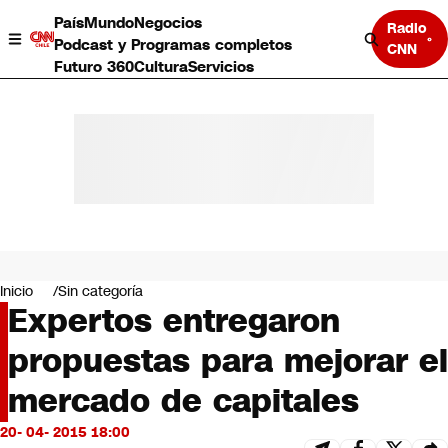
País
Mundo
Negocios
Radio
Podcast y Programas completos
CNN
Futuro 360
Cultura
Servicios
País
Mundo
Negocios
Inicio
Sin categoría
Expertos entregaron
Deportes
Programas completos
propuestas para mejorar el
Cultura
Servicios
mercado de capitales
Bits
CNN Data
20- 04- 2015 18:00
CNN tiempo