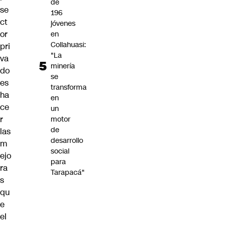
de
se
196
ct
jóvenes
or
en
Collahuasi:
pri
"La
va
minería
do
se
es
transforma
ha
en
ce
un
r
motor
de
las
desarrollo
m
social
ejo
para
ra
Tarapacá"
s
qu
e
el