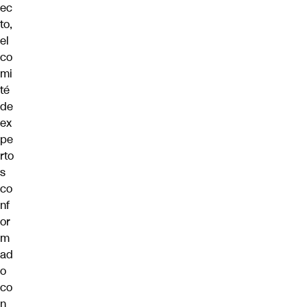
ec
to,
el
co
mi
té
de
ex
pe
rto
s
co
nf
or
m
ad
o
co
n