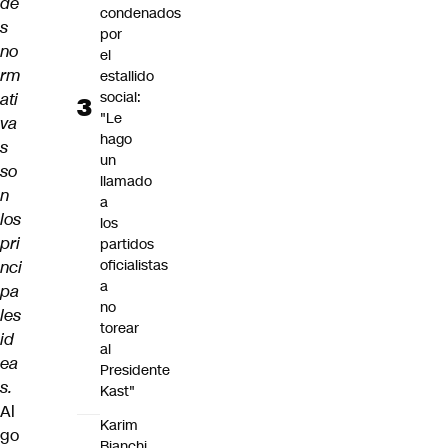
de
condenados
s
por
no
el
rm
estallido
social:
ati
"Le
va
hago
s
un
so
llamado
n
a
los
los
pri
partidos
oficialistas
nci
a
pa
no
les
torear
id
al
ea
Presidente
s.
Kast"
Al
Karim
go
Bianchi