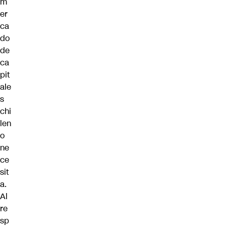
m
er
ca
do
de
ca
pit
ale
s
chi
len
o
ne
ce
sit
a.
Al
re
sp