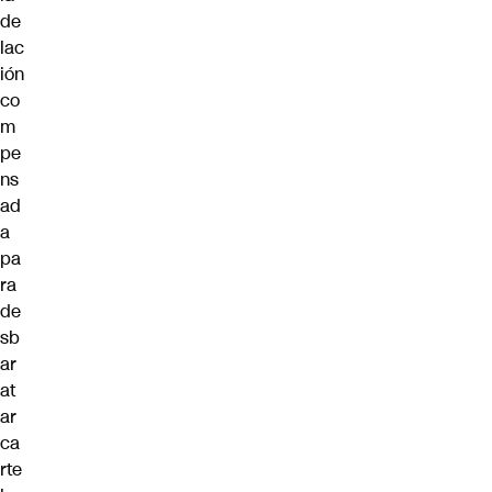
de
lac
ión
co
m
pe
ns
ad
a
pa
ra
de
sb
ar
at
ar
ca
rte