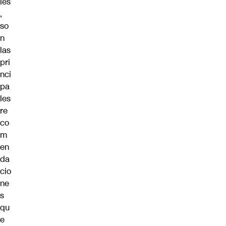
les
,
so
n
las
pri
nci
pa
les
re
co
m
en
da
cio
ne
s
qu
e