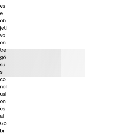
es
e
ob
jeti
vo
en
tre
gó
su
s
co
ncl
usi
on
es
al
Go
bi