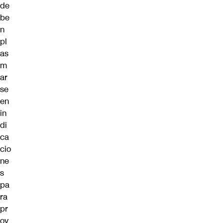
de
be
n
pl
as
m
ar
se
en
in
di
ca
cio
ne
s
pa
ra
pr
oy