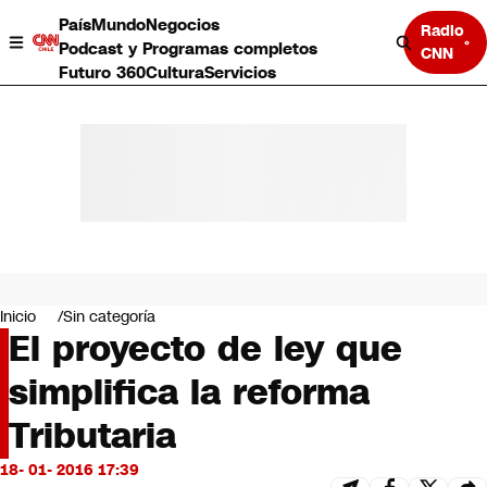
País
Mundo
Negocios
Radio
Podcast y Programas completos
CNN
Futuro 360
Cultura
Servicios
País
Mundo
Negocios
Inicio
Sin categoría
El proyecto de ley que
Deportes
Programas completos
simplifica la reforma
Cultura
Servicios
Tributaria
Bits
CNN Data
18- 01- 2016 17:39
CNN tiempo