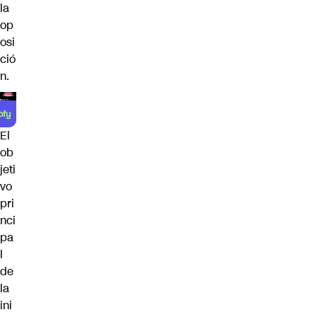
la
op
osi
ció
n.
El
ob
jeti
vo
pri
nci
pa
l
de
la
ini