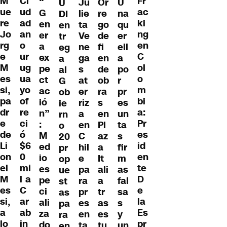
M
Ci
Fr
“
Ju
Or
U
U
ue
ud
ac
G
lie
re
na
DI
re
ad
ki
en
ta
go
qu
en
Jo
an
ng
er
Ve
de
er
tr
rg
o
en
a
ne
fi
ell
eg
e
ur
C
ex
ga
en
a
a
M
ug
ol
pe
s
de
po
al
es
ua
o
ct
at
ob
r
G
si,
yo
m
ac
er
ra
pr
ob
pa
of
bi
ió
riz
s
es
ie
dr
re
a:
n”
a
en
un
rn
e
ci
Pr
:
en
Pl
ta
o
de
ó
es
M
C
az
s
20
Li
$6
id
ed
hil
a
fir
pr
on
0
en
io
e
It
m
op
el
mi
te
es
pa
ali
as
ue
M
l a
D
pe
ra
a
fal
st
es
C
e
ci
pr
tr
sa
as
si,
ar
la
ali
es
as
s
pa
a
ab
Es
za
en
es
y
ra
lo
in
pr
do
ta
tu
un
en