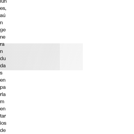
lun
es,
aú
n
ge
ne
ra
n
du
da
s
en
pa
rla
m
en
tar
ios
de