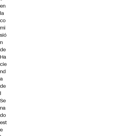
en
la
co
mi
sió
n
de
Ha
cie
nd
a
de
l
Se
na
do
est
e