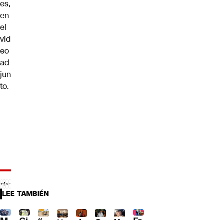
es,
en
el
vid
eo
ad
jun
to.
LEE TAMBIÉN