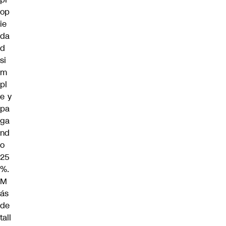
op
ie
da
d
si
m
pl
e y
pa
ga
nd
o
25
%.
M
ás
de
tall