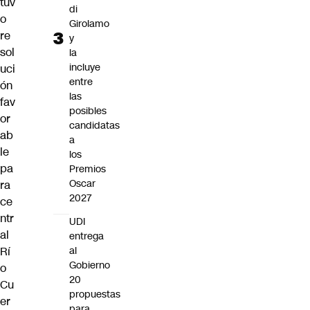
tuv
di
o
Girolamo
re
y
sol
la
incluye
uci
entre
ón
las
fav
posibles
or
candidatas
ab
a
le
los
pa
Premios
Oscar
ra
2027
ce
ntr
UDI
al
entrega
Rí
al
Gobierno
o
20
Cu
propuestas
er
para