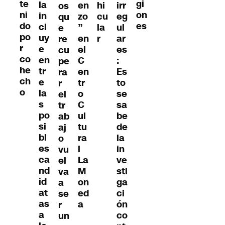
te
gi
la
en
hi
irr
os
ni
on
in
zo
cu
eg
qu
do
es
cl
”
la
ul
e
po
uy
en
r
ar
re
r
e
el
es
cu
co
en
C
:
pe
he
tr
en
Es
ra
ch
e
tr
to
r
o
la
o
se
el
s
C
sa
tr
po
ul
be
ab
si
tu
de
aj
bl
ra
la
o
es
l
in
vu
ca
La
ve
el
nd
M
sti
va
id
on
ga
a
at
ed
ci
se
as
a
ón
r
a
co
un