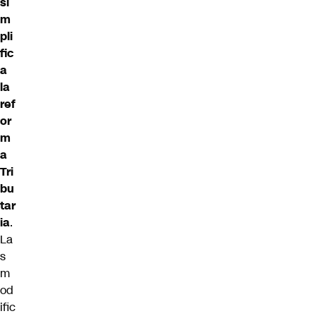
si
m
pli
fic
a
la
ref
or
m
a
Tri
bu
tar
ia
.
La
s
m
od
ific