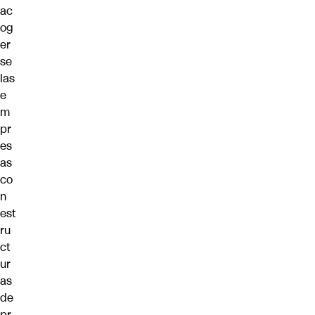
ac
og
er
se
las
e
m
pr
es
as
co
n
est
ru
ct
ur
as
de
pr