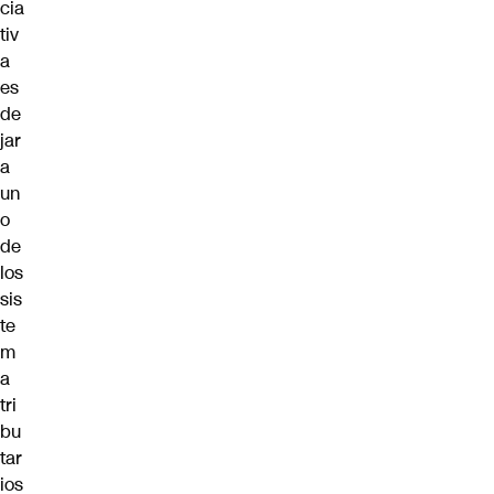
cia
tiv
a
es
de
jar
a
un
o
de
los
sis
te
m
a
tri
bu
tar
ios