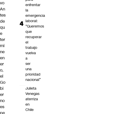
vo
enfrentar
An
la
tes
emergencia
de
laboral:
“Queremos
qu
que
e
recuperar
ter
el
mi
trabajo
ne
vuelva
en
a
er
ser
una
o,
prioridad
el
nacional”
Go
bi
Julieta
Venegas
er
aterriza
no
en
es
Chile
pe