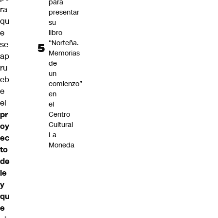
para
ra
presentar
qu
su
e
libro
“Norteña.
se
Memorias
ap
de
ru
un
eb
comienzo”
e
en
el
el
pr
Centro
Cultural
oy
La
ec
Moneda
to
de
le
y
qu
e