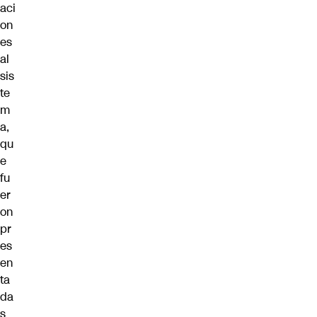
aci
on
es
al
sis
te
m
a,
qu
e
fu
er
on
pr
es
en
ta
da
s