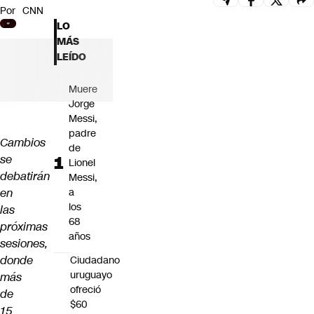
Por
CNN
Futuro 360
LO
Opinión
MÁS
LEÍDO
Muere
Jorge
Messi,
padre
Cambios
de
se
Lionel
debatirán
Messi,
en
a
los
las
68
próximas
años
sesiones,
donde
Ciudadano
uruguayo
más
ofreció
de
$60
15