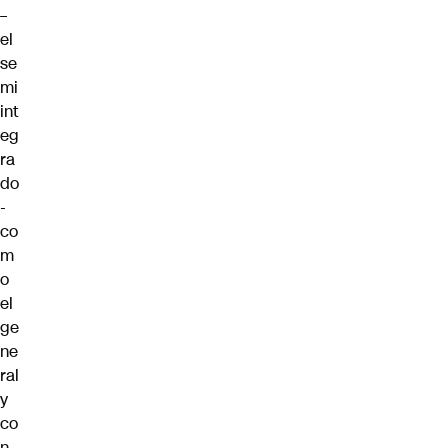
–
el
se
mi
int
eg
ra
do
-
co
m
o
el
ge
ne
ral
y
co
n