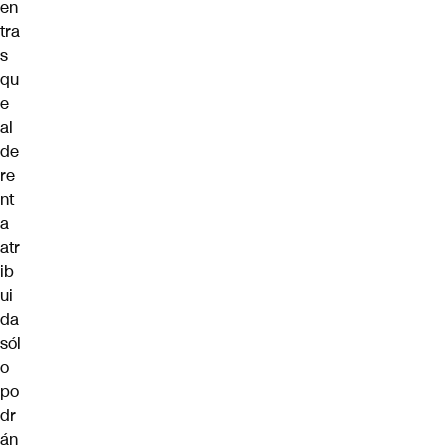
en
tra
s
qu
e
al
de
re
nt
a
atr
ib
ui
da
sól
o
po
dr
án