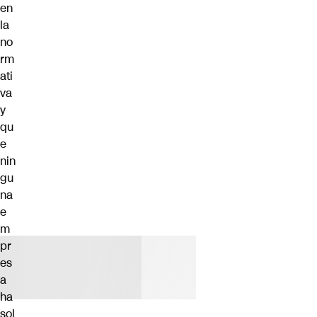
en
la
no
rm
ati
va
y
qu
e
nin
gu
na
e
m
pr
es
a
ha
sol