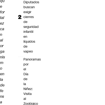
qu
Diputados
e
buscan
for
exigir
cierres
tal
de
ez
seguridad
ca
infantil
n
en
al
líquidos
or
de
ga
vapeo
nis
Panoramas
m
por
o
el
en
Día
de
la
la
de
Niñez:
fe
Visita
ns
al
a
Zoológico