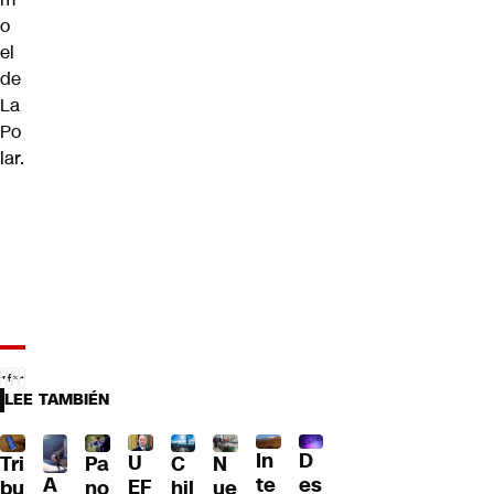
o
el
de
La
Po
lar.
LEE TAMBIÉN
D
In
U
Tri
Pa
C
N
A
es
te
EF
bu
no
hil
ue