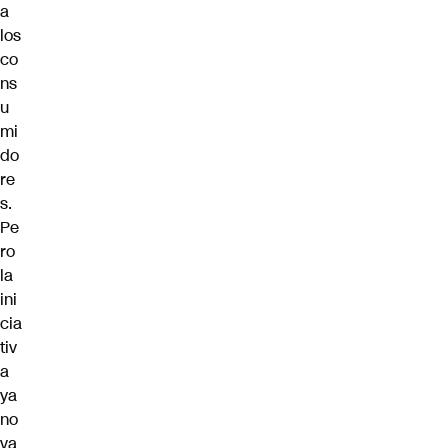
a
los
co
ns
u
mi
do
re
s.
Pe
ro
la
ini
cia
tiv
a
ya
no
va