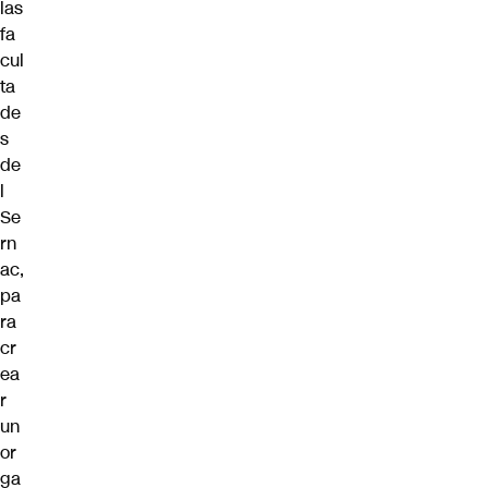
las
fa
cul
ta
de
s
de
l
Se
rn
ac,
pa
ra
cr
ea
r
un
or
ga