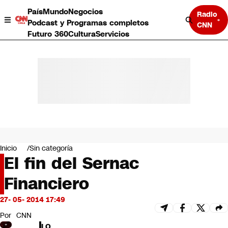
País
Mundo
Negocios
Radio
Podcast y Programas completos
CNN
Futuro 360
Cultura
Servicios
País
Mundo
Negocios
Inicio
Sin categoría
El fin del Sernac
Deportes
Programas completos
Financiero
Cultura
Servicios
27- 05- 2014 17:49
Bits
CNN Data
Por
CNN
CNN tiempo
LO