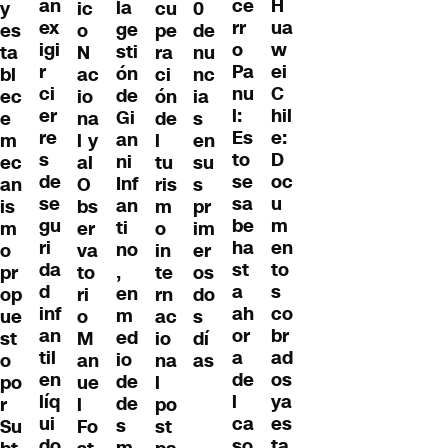
an
H
ce
la
y
ic
cu
0
ex
ua
rr
ge
es
o
pe
de
igi
w
o
sti
ta
N
ra
nu
r
ei
Pa
ón
bl
ac
ci
nc
ci
C
nu
de
ec
io
ón
ia
er
hil
l:
Gi
e
na
de
s
re
e:
Es
an
m
l y
l
en
s
D
to
ni
ec
al
tu
su
de
oc
se
Inf
an
O
ris
s
se
u
sa
an
is
bs
m
pr
gu
m
be
ti
m
er
o
im
ri
en
ha
no
o
va
in
er
da
to
st
,
pr
to
te
os
d
s
a
en
op
ri
rn
do
inf
co
ah
m
ue
o
ac
s
an
br
or
ed
st
M
io
dí
til
ad
a
io
o
an
na
as
en
os
de
de
po
ue
l
líq
ya
l
de
r
l
po
ui
es
ca
s
Su
Fo
st
do
ta
so
m