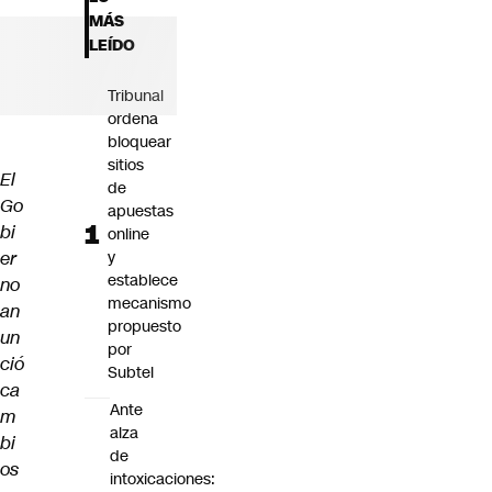
Futuro 360
MÁS
Opinión
LEÍDO
Tribunal
ordena
bloquear
sitios
El
de
Go
apuestas
bi
online
er
y
establece
no
mecanismo
an
propuesto
un
por
ció
Subtel
ca
Ante
m
alza
bi
de
os
intoxicaciones: