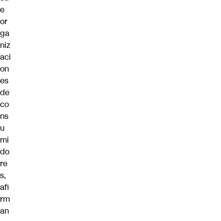
e
or
ga
niz
aci
on
es
de
co
ns
u
mi
do
re
s,
afi
rm
an