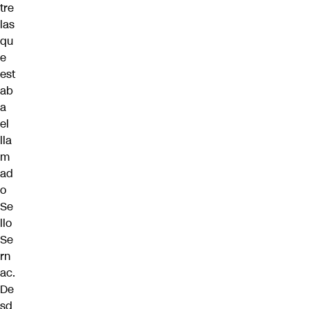
tre
las
qu
e
est
ab
a
el
lla
m
ad
o
Se
llo
Se
rn
ac.
De
sd