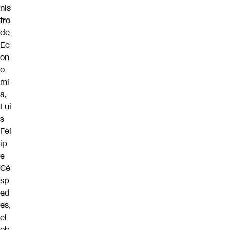
nis
tro
de
Ec
on
o
mí
a,
Lui
s
Fel
ip
e
Cé
sp
ed
es,
el
ob