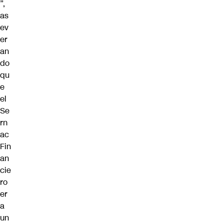
”,
as
ev
er
an
do
qu
e
el
Se
rn
ac
Fin
an
cie
ro
er
a
un