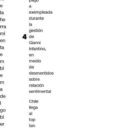
pago
e
a
la
exempleada
durante
he
la
rra
gestión
mi
de
en
Gianni
ta
Infantino,
e
en
m
medio
de
bl
desmentidos
e
sobre
m
relación
a
sentimental
de
Chile
l
llega
go
al
bi
top
er
ten