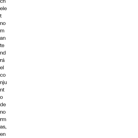
ch
ele
t
no
m
an
te
nd
rá
el
co
nju
nt
o
de
no
rm
as,
en