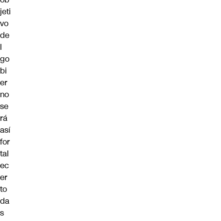
jeti
vo
de
l
go
bi
er
no
se
rá
así
for
tal
ec
er
to
da
s