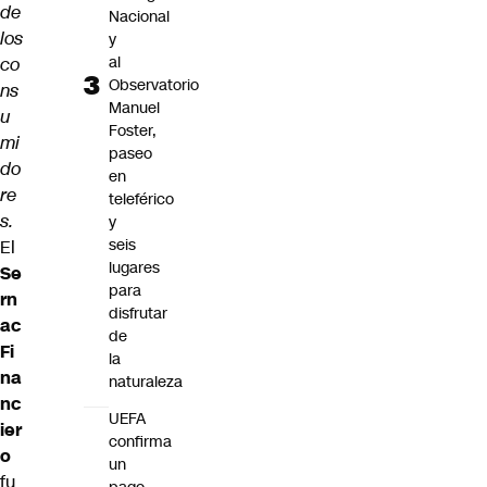
de
Nacional
los
y
al
co
Observatorio
ns
Manuel
u
Foster,
mi
paseo
do
en
re
teleférico
s.
y
seis
El
lugares
Se
para
rn
disfrutar
ac
de
Fi
la
na
naturaleza
nc
UEFA
ier
confirma
o
un
fu