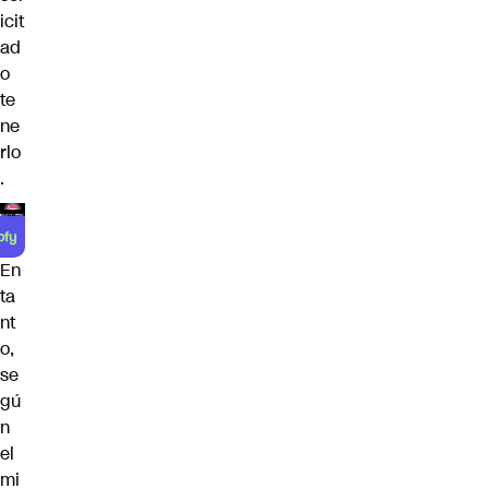
icit
ad
o
te
ne
rlo
.
En
ta
nt
o,
se
gú
n
el
mi