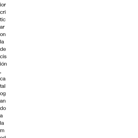
ior
cri
tic
ar
on
la
de
cis
ión
,
ca
tal
og
an
do
a
la
m
ed