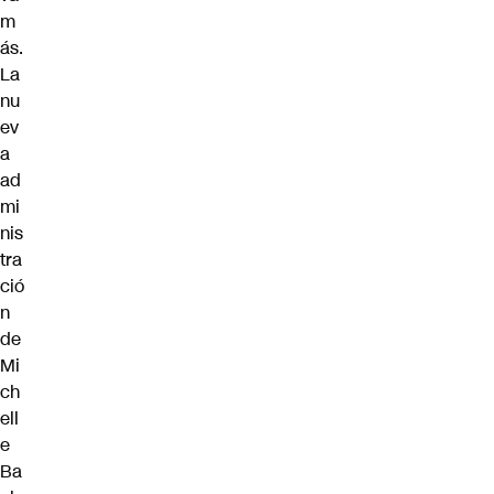
m
ás.
La
nu
ev
a
ad
mi
nis
tra
ció
n
de
Mi
ch
ell
e
Ba