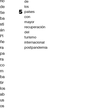
no
de
de
los
países
Se
con
ba
mayor
sti
recuperación
án
del
Pi
turismo
ñe
internacional
ra
postpandemia
pa
ra
co
m
ba
tir
los
ab
us
os