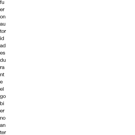
fu
er
on
au
tor
id
ad
es
du
ra
nt
e
el
go
bi
er
no
an
ter