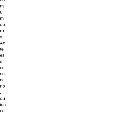
ns
u
mi
do
re
s.
An
te
es
e
es
ce
na
rio
,
qu
ien
es