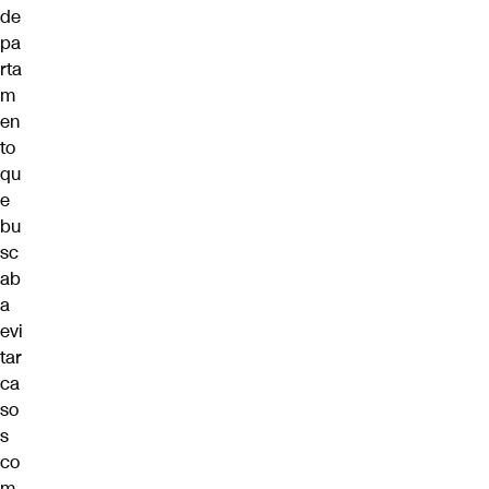
de
pa
rta
m
en
to
qu
e
bu
sc
ab
a
evi
tar
ca
so
s
co
m