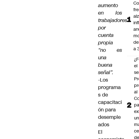
Co
aumento
fr
en los
al
trabajadores
in
por
an
cuenta
mo
propia
de
a 
“no es
una
¿F
buena
el
señal”.
se
Pr
-Los
pr
programa
al
s de
Co
capacitaci
pa
ón para
ex
desemple
un
ados
má
ce
El
d