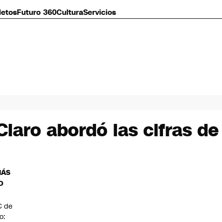
letos
Futuro 360
Cultura
Servicios
Claro abordó las cifras d
MÁS
O
C de
io: