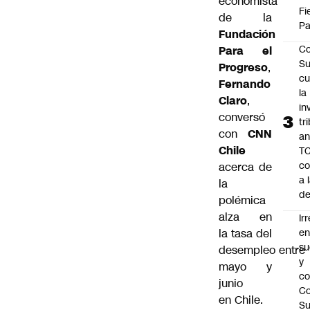
economista
Fi
de la
Pa
Fundación
Co
Para el
Su
Progreso
,
cu
Fernando
la
Claro
,
in
conversó
tr
con
CNN
an
Chile
TC
co
acerca de
a 
la
de
polémica
alza en
Ir
la
tasa del
e
su
desempleo
entre
y
mayo y
co
junio
Co
en Chile.
S