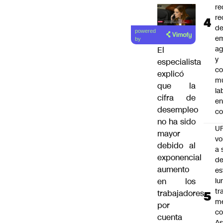
re
re
d
powered
e
by
ag
El
y
especialista
co
explicó
mu
que la
la
cifra de
en
desempleo
co
no ha sido
U
mayor
vo
debido al
a 
exponencial
d
aumento
es
lu
en los
tr
trabajadores
m
por
co
cuenta
As