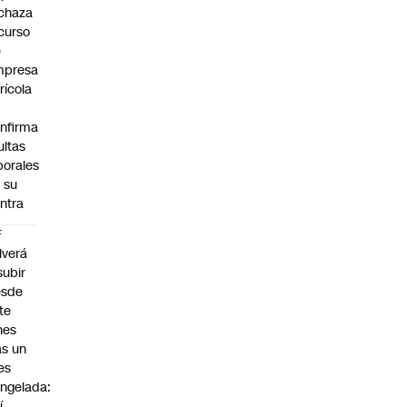
chaza
curso
e
mpresa
rícola
nfirma
ltas
borales
 su
ntra
F
lverá
subir
esde
te
nes
as un
es
ngelada:
í