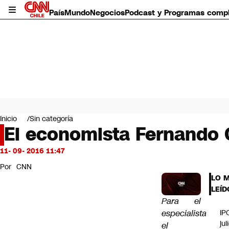
País
Mundo
Negocios
Podcast y Programas comp
País
Mundo
Inicio
Sin categoría
Negocios
El economista Fernando 
Deportes
Programas completos
11- 09- 2016 11:47
Cultura
Por
CNN
Servicios
LO 
Bits
LEÍD
CNN Data
Para el
CNN tiempo
especialista
IP
Futuro 360
jul
el
Opinión