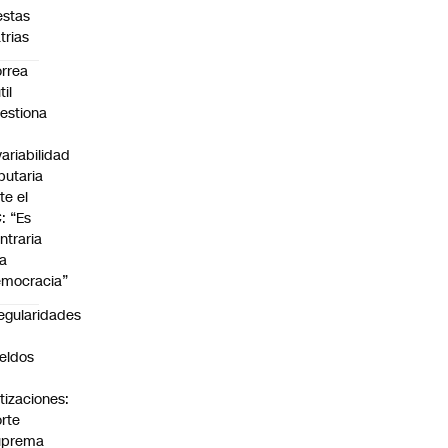
estas
trias
rrea
til
estiona
variabilidad
ibutaria
te el
: “Es
ntraria
la
mocracia”
regularidades
n
eldos
tizaciones:
rte
uprema