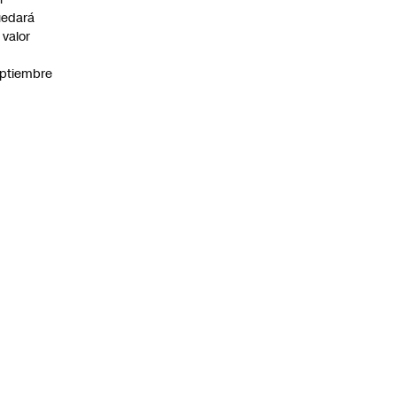
uedará
 valor
n
ptiembre