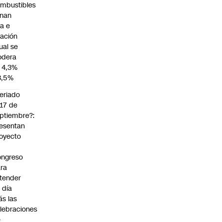
mbustibles
enan
za e
flación
ual se
dera
 4,3%
3,5%
eriado
 17 de
ptiembre?:
esentan
oyecto
ngreso
ra
tender
 día
s las
lebraciones
e