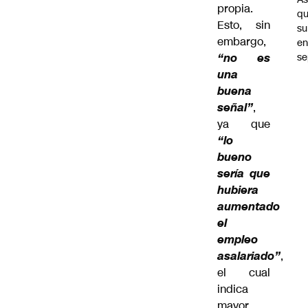
propia.
q
Esto, sin
su
embargo,
e
se
“no es
una
buena
señal”
,
ya que
“lo
bueno
sería que
hubiera
aumentado
el
empleo
asalariado”
,
el cual
indica
mayor