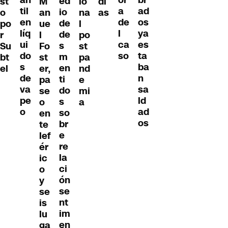
br
or
ed
st
M
io
dí
til
ad
a
io
o
an
na
as
en
os
de
de
po
ue
l
líq
ya
l
de
r
l
po
ui
es
ca
s
Su
Fo
st
do
ta
so
m
bt
st
pa
s
ba
en
el
er,
nd
de
n
ti
pa
e
va
sa
do
se
mi
pe
ld
s
o
a
o
ad
so
en
os
br
te
e
lef
re
ér
la
ic
ci
o
ón
y
se
se
nt
is
im
lu
en
ga