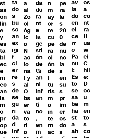
ta
os
av
da
st
a
n
pe
do
a
ia
du
as
al
m
ra
s
co
do
ra
on
Zo
ay
la
bu
nt
en
nt
lin
ol
or
s
sc
ra
el
e
e
óg
re
20
an
H
ce
la
y
ic
cu
0
ex
ua
rr
ge
es
o
pe
de
igi
w
o
sti
ta
N
ra
nu
r
ei
Pa
ón
bl
ac
ci
nc
ci
C
nu
de
ec
io
ón
ia
er
hil
l:
Gi
e
na
de
s
re
e:
Es
an
m
l y
l
en
s
D
to
ni
ec
al
tu
su
de
oc
se
Inf
an
O
ris
s
se
u
sa
an
is
bs
m
pr
gu
m
be
ti
m
er
o
im
ri
en
ha
no
o
va
in
er
da
to
st
,
pr
to
te
os
d
s
a
en
op
ri
rn
do
inf
co
ah
m
ue
o
ac
s
an