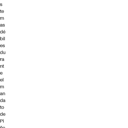
s
te
m
as
dé
bil
es
du
ra
nt
e
el
m
an
da
to
de
Pi
ñe