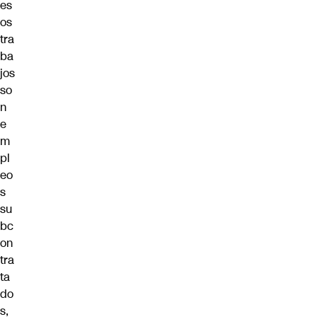
es
os
tra
ba
jos
so
n
e
m
pl
eo
s
su
bc
on
tra
ta
do
s,