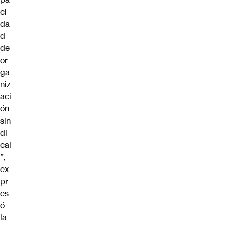
ci
da
d
de
or
ga
niz
aci
ón
sin
di
cal
”,
ex
pr
es
ó
la