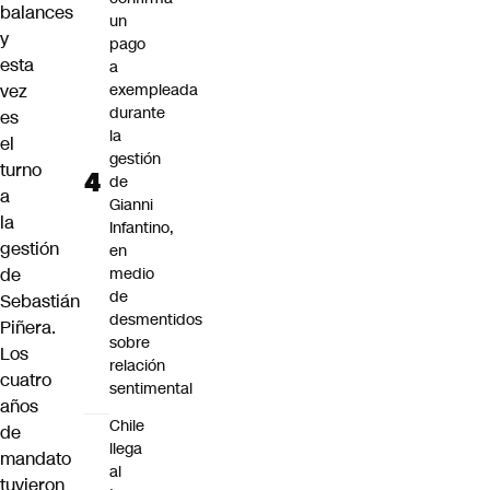
balances
un
y
pago
esta
a
vez
exempleada
durante
es
la
el
gestión
turno
de
a
Gianni
la
Infantino,
gestión
en
de
medio
de
Sebastián
desmentidos
Piñera.
sobre
Los
relación
cuatro
sentimental
años
Chile
de
llega
mandato
al
tuvieron