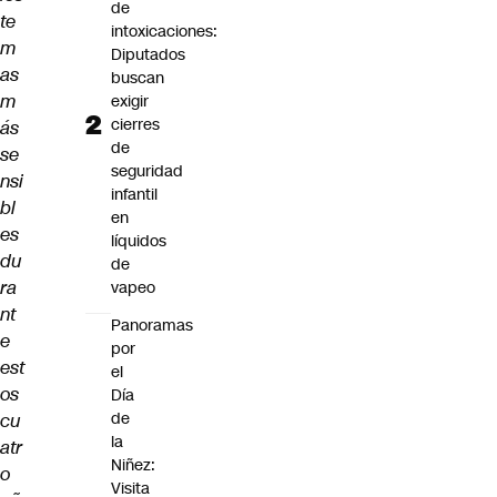
de
te
intoxicaciones:
m
Diputados
as
buscan
m
exigir
cierres
ás
de
se
seguridad
nsi
infantil
bl
en
es
líquidos
du
de
ra
vapeo
nt
Panoramas
e
por
est
el
os
Día
de
cu
la
atr
Niñez:
o
Visita