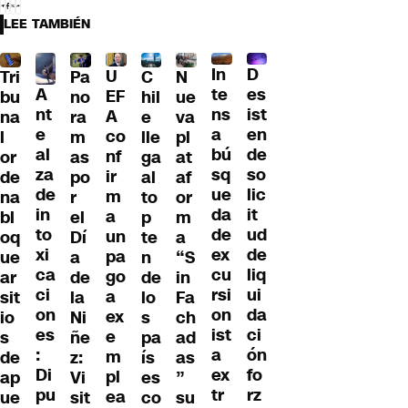
LEE TAMBIÉN
D
In
U
Tri
Pa
C
N
A
es
te
EF
bu
no
hil
ue
nt
ist
ns
A
na
ra
e
va
e
en
a
co
l
m
lle
pl
al
de
bú
nf
or
as
ga
at
za
so
sq
ir
de
po
al
af
de
lic
ue
m
na
r
to
or
in
it
da
a
bl
el
p
m
to
ud
de
un
oq
Dí
te
a
xi
de
ex
pa
ue
a
n
“S
ca
liq
cu
go
ar
de
de
in
ci
ui
rsi
a
sit
la
lo
Fa
on
da
on
ex
io
Ni
s
ch
es
ci
ist
e
s
ñe
pa
ad
:
ón
a
m
de
z:
ís
as
Di
fo
ex
pl
ap
Vi
es
”
pu
rz
tr
ea
ue
sit
co
su