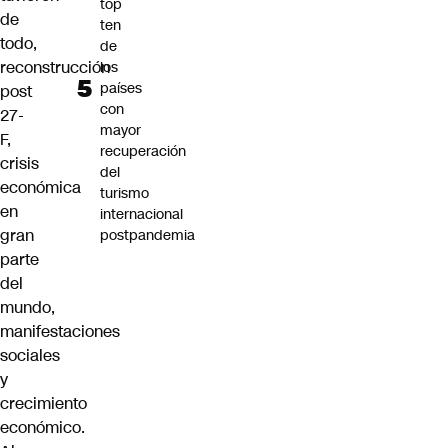
top
de
ten
todo,
de
reconstrucción
los
países
post
con
27-
mayor
F,
recuperación
crisis
del
económica
turismo
en
internacional
gran
postpandemia
parte
del
mundo,
manifestaciones
sociales
y
crecimiento
económico.