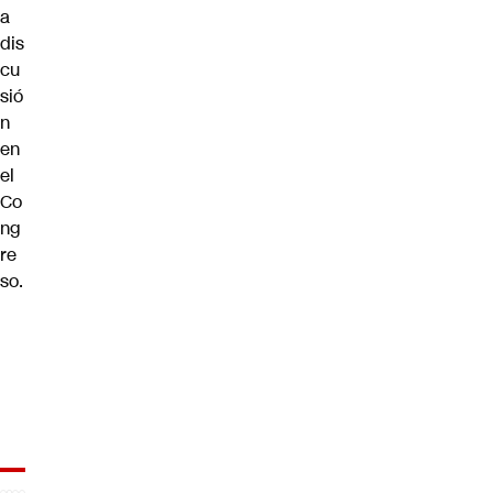
a
dis
cu
sió
n
en
el
Co
ng
re
so.