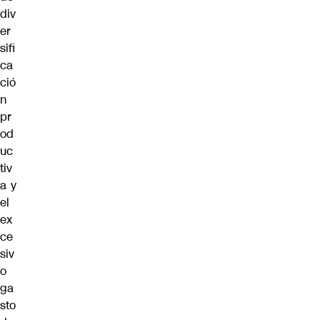
div
er
sifi
ca
ció
n
pr
od
uc
tiv
a y
el
ex
ce
siv
o
ga
sto