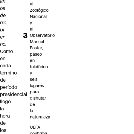
añ
al
os
Zoológico
de
Nacional
Go
y
al
bi
Observatorio
er
Manuel
no.
Foster,
Como
paseo
en
en
cada
teleférico
término
y
seis
de
lugares
período
para
presidencial
disfrutar
llegó
de
la
la
hora
naturaleza
de
UEFA
los
confirma