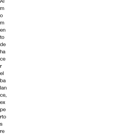
Al
m
o
m
en
to
de
ha
ce
r
el
ba
lan
ce,
ex
pe
rto
s
re