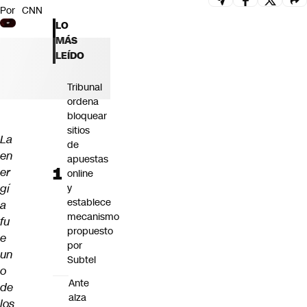
Por
CNN
Futuro 360
LO
Opinión
MÁS
LEÍDO
Tribunal
ordena
bloquear
sitios
La
de
en
apuestas
er
online
gí
y
establece
a
mecanismo
fu
propuesto
e
por
un
Subtel
o
Ante
de
alza
los