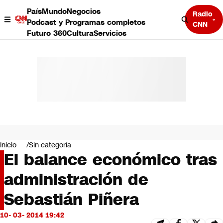
País
Mundo
Negocios
Radio
Podcast y Programas completos
CNN
Futuro 360
Cultura
Servicios
País
Mundo
Negocios
Inicio
Sin categoría
El balance económico tras
Deportes
Programas completos
administración de
Cultura
Servicios
Sebastián Piñera
Bits
CNN Data
10- 03- 2014 19:42
CNN tiempo