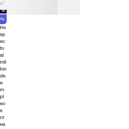
a”.
Re
sp
ec
to
al
mil
lón
de
e
m
pl
eo
s
cr
ea