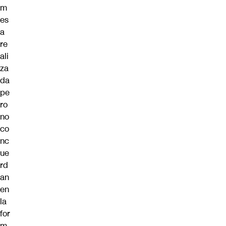
m
es
a
re
ali
za
da
pe
ro
no
co
nc
ue
rd
an
en
la
for
m