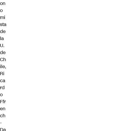
on
o
mi
sta
de
la
U.
de
Ch
ile,
Ri
ca
rd
o
Ffr
en
ch
-
Da