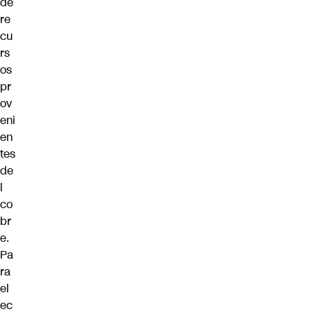
de
re
cu
rs
os
pr
ov
eni
en
tes
de
l
co
br
e.
Pa
ra
el
ec