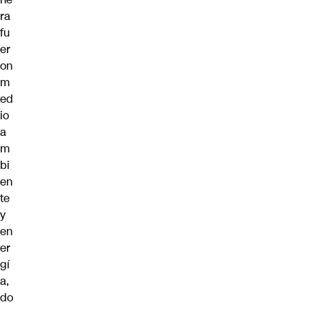
ra
fu
er
on
m
ed
io
a
m
bi
en
te
y
en
er
gí
a,
do