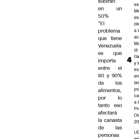
subirán
ex
en un
M
50%
es
“El
de
problema
a 
ac
que tiene
Ma
Venezuela
di
es que
Gi
importa
y 
entre el
in
80 y 90%
en
de los
la
po
alimentos,
ca
por lo
a 
tanto eso
Pr
afectará
Os
la canasta
2
de las
UD
personas
en