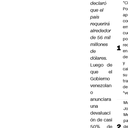
declaró
“C
Po
que el
ap
país
co
requerirá
em
alrededor
cu
de 56 mil
po
millones
re
de
en
de
dólares.
y
Luego de
cal
que el
su
Gobierno
tr
venezolan
de
o
"v
anunciara
M
una
Jo
devaluaci
Me
ón de casi
p
50% de
d