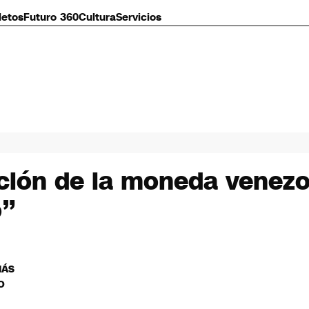
letos
Futuro 360
Cultura
Servicios
ción de la moneda venezol
o”
MÁS
O