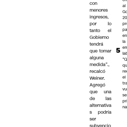
con
al
menores
Go
ingresos,
2
por lo
pr
pa
tanto el
en
Gobierno
la
tendrá
em
que tomar
la
alguna
“
medida”.,
q
recalcó
re
el
Weiner.
tr
Agregó
vu
que una
se
de las
pr
alternativa
na
s podría
ser
subvencio