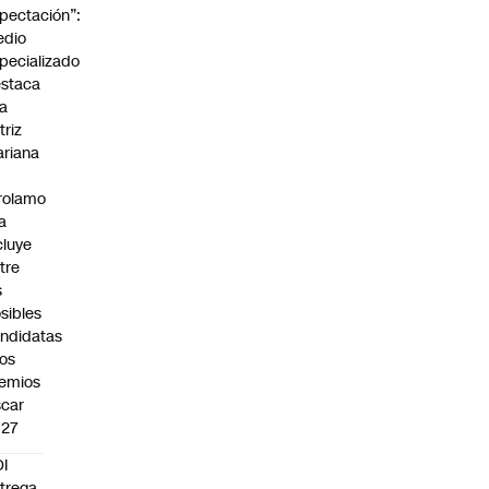
pectación”:
edio
pecializado
staca
la
triz
riana
rolamo
la
cluye
tre
s
sibles
ndidatas
los
emios
car
027
I
trega