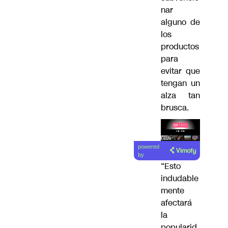
nar
alguno de
los
productos
para
evitar que
tengan un
alza tan
brusca.
Lea el
powered
artículo
by
“Esto
indudable
mente
afectará
la
popularid