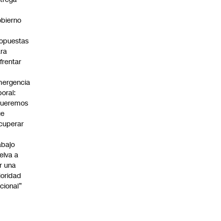
bierno
0
opuestas
ra
frentar
ergencia
boral:
Queremos
ue
cuperar
abajo
elva a
r una
ioridad
cional”