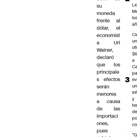
Li
su
Me
moneda
lo
frente al
añ
dólar, el
C
economist
ur
a Uri
of
Wainer,
$6
declaró
a
que los
Ca
principale
pa
s efectos
ev
u
serán
in
menores
y
a causa
te
de las
de
importaci
po
ones,
c
pues
“G