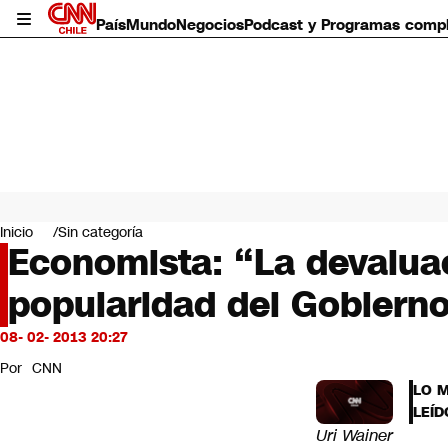
País
Mundo
Negocios
Podcast y Programas comp
País
Mundo
Inicio
Sin categoría
Negocios
Economista: “La devalua
Deportes
popularidad del Gobiern
Programas completos
Cultura
Servicios
08- 02- 2013 20:27
Bits
Por
CNN
CNN Data
LO 
CNN tiempo
LEÍD
Futuro 360
Uri Wainer
Opinión