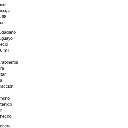
onel
ssi, a
s 68
os
iudadano
uguayo
reció
0 mil
rabineros
ra
itar
na
fracción
rminó
tenido
r
ohecho
enera