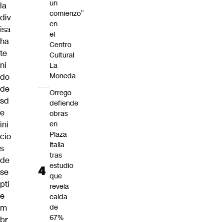
un
la
comienzo”
div
en
isa
el
ha
Centro
te
Cultural
ni
La
Moneda
do
de
Orrego
sd
defiende
e
obras
ini
en
Plaza
cio
Italia
s
tras
de
estudio
se
que
pti
revela
e
caída
m
de
67%
br