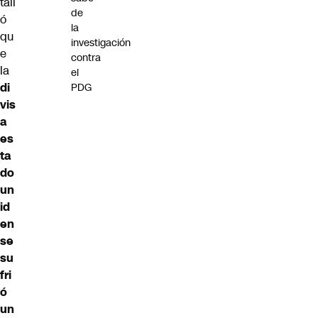
tall
de
ó
la
qu
investigación
e
contra
la
el
di
PDG
vis
a
es
ta
do
un
id
en
se
su
fri
ó
un