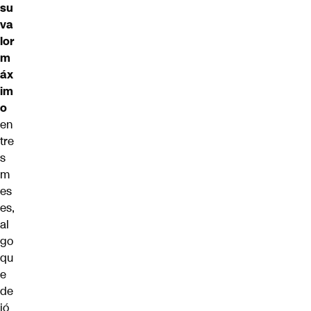
su
va
lor
m
áx
im
o
en
tre
s
m
es
es,
al
go
qu
e
de
jó