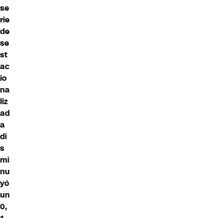
se
rie
de
se
st
ac
io
na
liz
ad
a
di
s
mi
nu
yó
un
0,