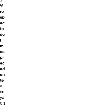
1
%
re
sp
ec
to
de
l
m
es
pr
ec
ed
en
te
y
ca
yó
0,1