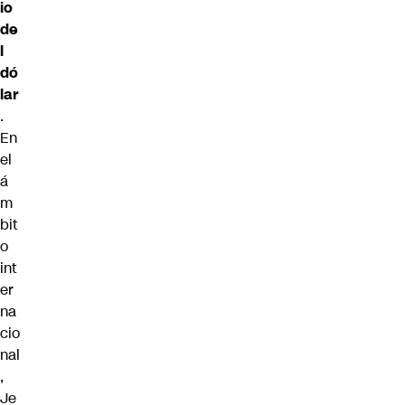
io
de
l
dó
lar
.
En
el
á
m
bit
o
int
er
na
cio
nal
,
Je