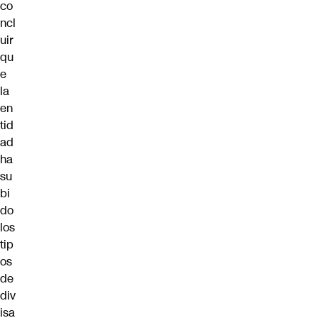
co
ncl
uir
qu
e
la
en
tid
ad
ha
su
bi
do
los
tip
os
de
div
isa