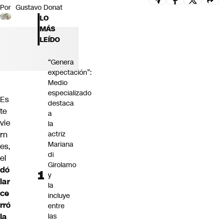
Por
Gustavo Donat
Futuro 360
LO
Opinión
MÁS
LEÍDO
“Genera
expectación”:
Medio
especializado
Es
destaca
te
a
vie
la
rn
actriz
Mariana
es,
di
el
Girolamo
dó
y
lar
la
ce
incluye
rró
entre
la
las