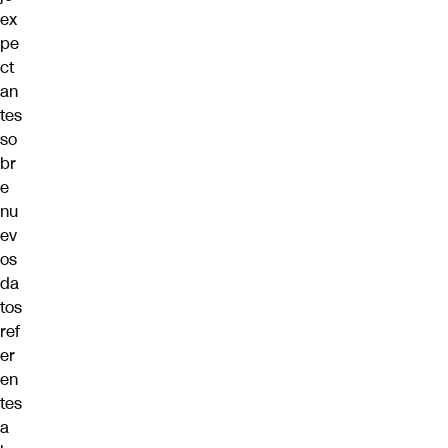
ex
pe
ct
an
tes
so
br
e
nu
ev
os
da
tos
ref
er
en
tes
a