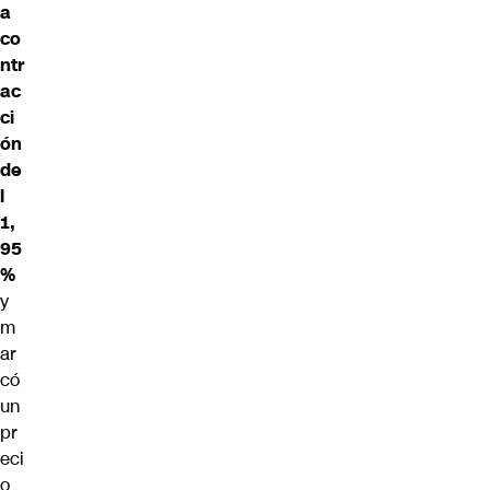
a
co
ntr
ac
ci
ón
de
l
1,
95
%
y
m
ar
có
un
pr
eci
o