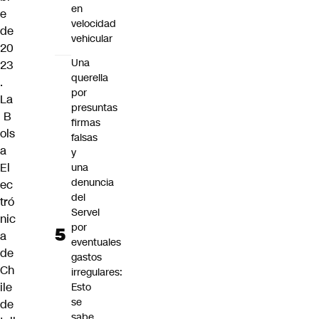
en
e
velocidad
de
vehicular
20
Una
23
querella
.
por
La
presuntas
B
firmas
ols
falsas
a
y
El
una
denuncia
ec
del
tró
Servel
nic
por
a
eventuales
de
gastos
Ch
irregulares:
ile
Esto
se
de
sabe