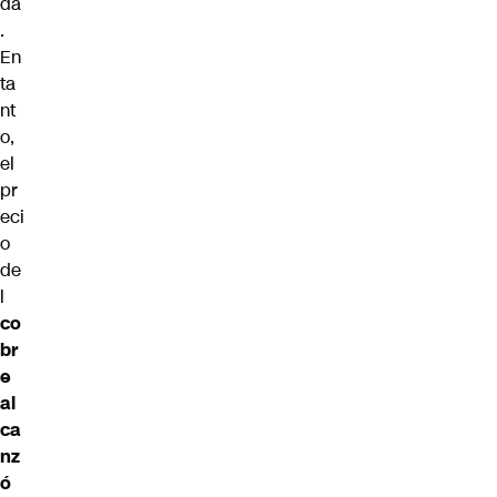
da
.
En
ta
nt
o,
el
pr
eci
o
de
l
co
br
e
al
ca
nz
ó