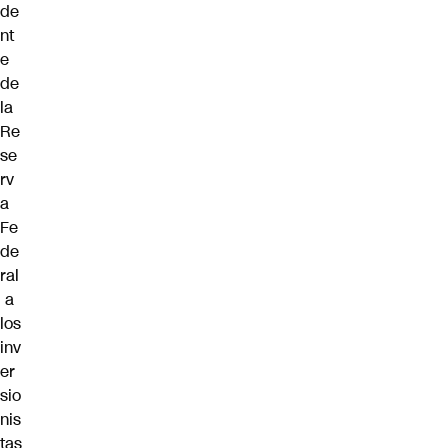
de
nt
e
de
la
Re
se
rv
a
Fe
de
ral
a
los
inv
er
sio
nis
tas