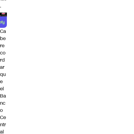
.
Ca
be
re
co
rd
ar
qu
e
el
Ba
nc
o
Ce
ntr
al