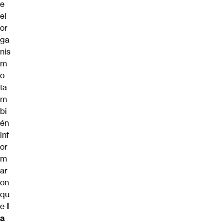
e
el
or
ga
nis
m
o
ta
m
bi
én
inf
or
m
ar
on
qu
e
l
a