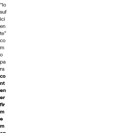
“lo
suf
ici
en
te”
co
m
o
pa
ra
co
nt
en
er
fir
m
e
m