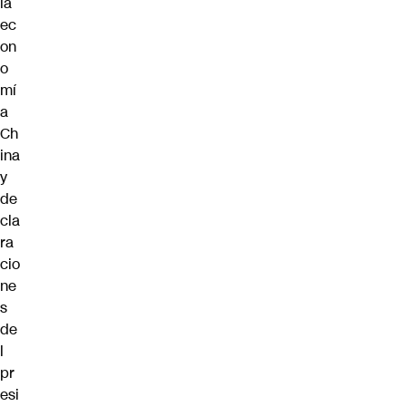
la
ec
on
o
mí
a
Ch
ina
y
de
cla
ra
cio
ne
s
de
l
pr
esi