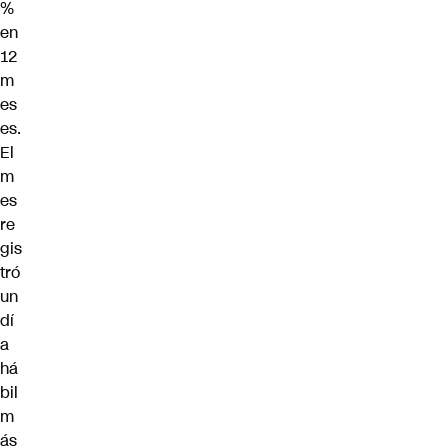
%
en
12
m
es
es.
El
m
es
re
gis
tró
un
dí
a
há
bil
m
ás