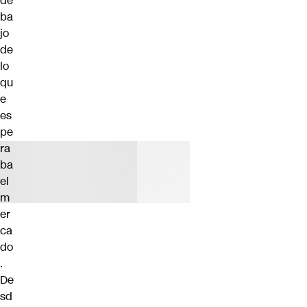
de
ba
jo
de
lo
qu
e
es
pe
ra
ba
el
m
er
ca
do
.
De
sd