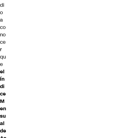
di
o
a
co
no
ce
r
qu
e
el
Ín
di
ce
M
en
su
al
de