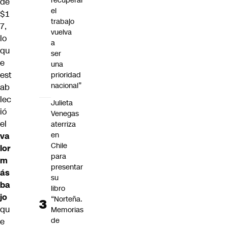
recuperar
de
el
$1
trabajo
7,
vuelva
lo
a
qu
ser
e
una
est
prioridad
nacional”
ab
lec
Julieta
ió
Venegas
el
aterriza
en
va
Chile
lor
para
m
presentar
ás
su
ba
libro
jo
“Norteña.
qu
Memorias
de
e