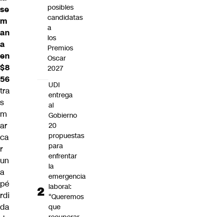
posibles
se
candidatas
m
a
an
los
a
Premios
en
Oscar
$8
2027
56
UDI
tra
entrega
s
al
m
Gobierno
ar
20
propuestas
ca
para
r
enfrentar
un
la
a
emergencia
pé
laboral:
rdi
“Queremos
da
que