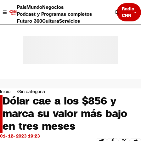
País
Mundo
Negocios
Radio
Podcast y Programas completos
CNN
Futuro 360
Cultura
Servicios
País
Mundo
Negocios
Inicio
Sin categoría
Dólar cae a los $856 y
Deportes
Programas completos
marca su valor más bajo
Cultura
Servicios
en tres meses
Bits
CNN Data
01- 12- 2023 19:23
CNN tiempo