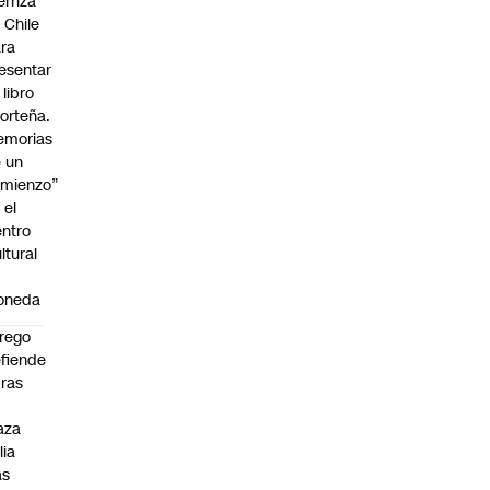
erriza
 Chile
ra
esentar
 libro
orteña.
emorias
 un
mienzo”
 el
ntro
ltural
a
oneda
rego
fiende
ras
n
aza
lia
as