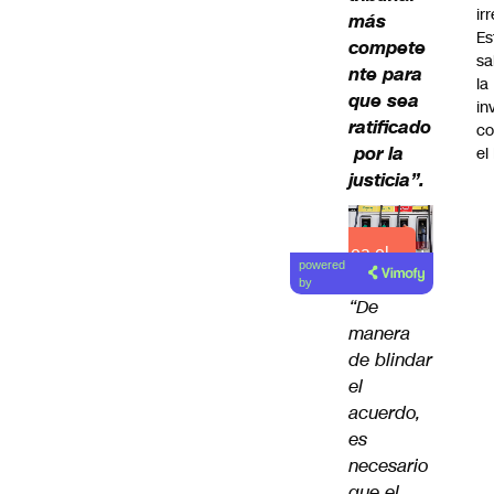
ir
más
Es
compete
sa
nte para
la
que sea
in
ratificado
co
por la
el
justicia”.
Lea el
powered
artículo
by
“De
manera
de blindar
el
acuerdo,
es
necesario
que el