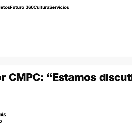
letos
Futuro 360
Cultura
Servicios
por CMPC: “Estamos discuti
MÁS
O