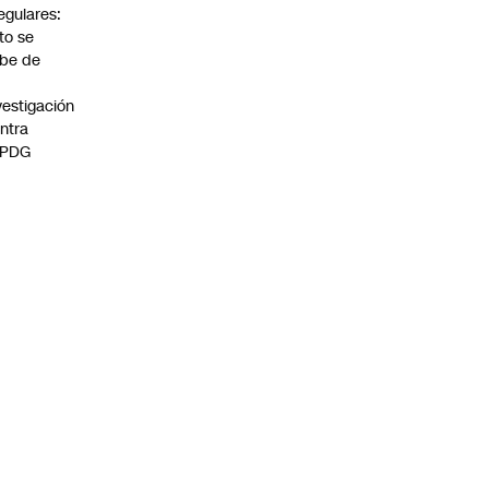
regulares:
to se
be de
vestigación
ntra
 PDG