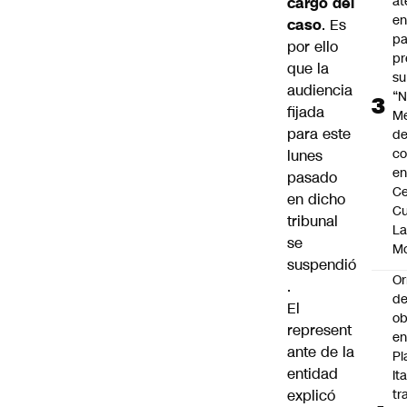
at
cargo del
en
caso
. Es
pa
por ello
pr
que la
su
audiencia
“N
fijada
M
para este
de
co
lunes
en
pasado
Ce
en dicho
Cu
tribunal
L
se
M
suspendió
Or
.
de
El
ob
represent
e
ante de la
Pl
entidad
Ita
explicó
tr