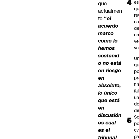
es
que
q
actualmen
re
te
“
el
ca
acuerdo
d
marco
e
como lo
ve
hemos
ve
sostenid
U
o no está
qu
en riesgo
po
en
pr
fi
absoluto,
fa
lo único
u
que está
de
en
de
discusión
Se
es cuál
po
es el
ev
ga
tribunal