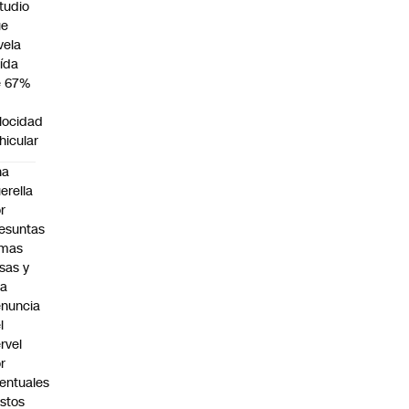
tudio
ue
vela
ída
e 67%
n
locidad
hicular
na
erella
r
esuntas
rmas
lsas y
na
nuncia
l
rvel
r
entuales
stos