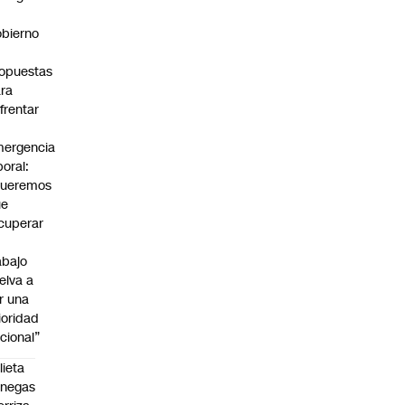
bierno
0
opuestas
ra
frentar
ergencia
boral:
Queremos
ue
cuperar
abajo
elva a
r una
ioridad
cional”
lieta
enegas