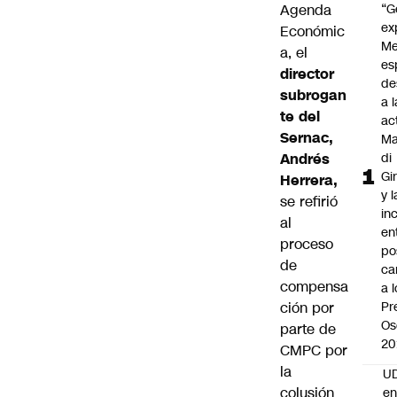
Agenda
“G
ex
Económic
Me
a, el
es
director
de
subrogan
a l
te del
ac
Sernac,
Ma
Andrés
di
Gi
Herrera,
y l
se refirió
in
al
en
proceso
po
de
ca
compensa
a 
ción por
Pr
Os
parte de
20
CMPC por
la
UD
colusión
en