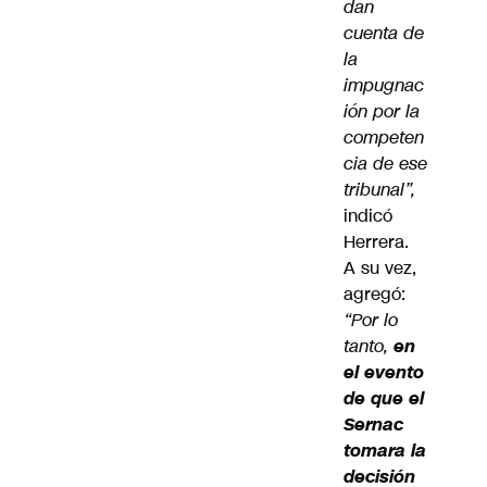
dan
cuenta de
la
impugnac
ión por la
competen
cia de ese
tribunal”,
indicó
Herrera.
A su vez,
agregó:
“Por lo
tanto,
en
el evento
de que el
Sernac
tomara la
decisión