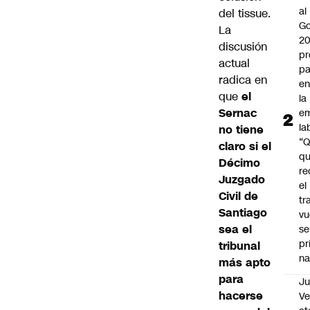
al
del tissue.
Go
La
2
discusión
pr
actual
pa
radica en
en
que
el
la
Sernac
em
la
no tiene
“
claro si el
q
Décimo
re
Juzgado
el
Civil de
tr
Santiago
vu
sea el
se
pr
tribunal
na
más apto
para
Ju
hacerse
V