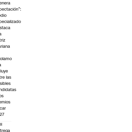
enera
pectación”:
dio
pecializado
staca
a
triz
riana
rolamo
a
cluye
tre las
sibles
ndidatas
los
emios
car
27
I
trega