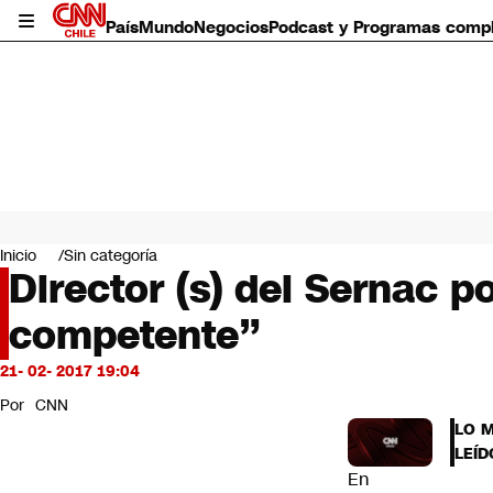
País
Mundo
Negocios
Podcast y Programas comp
País
Mundo
Inicio
Sin categoría
Negocios
Director (s) del Sernac 
Deportes
competente”
Programas completos
Cultura
Servicios
21- 02- 2017 19:04
Bits
Por
CNN
CNN Data
LO 
CNN tiempo
LEÍD
Futuro 360
En
Opinión