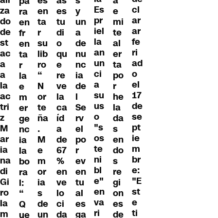
ali
es
as
s
a
pa
Es
cl
za
en
es
y
e
ra
pr
ar
do
ta
tu
un
mi
en
iel
ar
de
r
di
a
te
fr
la
fe
st
su
o
de
al
en
an
ri
ac
lib
qu
nu
er
ta
un
ad
a
ro
e
nc
ta
r
ci
o
a
“
re
ia
po
la
a
el
la
N
ve
de
r
e
su
17
ac
or
la
l
he
m
us
de
tri
te
ca
Se
la
er
o
se
z
ña
íd
rv
da
ge
"s
pt
M
.
a
el
s
nc
os
ie
ar
M
de
po
en
ia
te
m
ia
e
67
r
do
la
ni
br
na
m
%
ev
s
bo
bl
e:
di
or
en
en
re
ra
e"
"E
Gi
ia
ve
tu
gi
l:
en
st
ro
s
lo
al
on
“
va
e
la
de
ci
es
es
Q
ri
ti
m
un
da
ga
de
ue