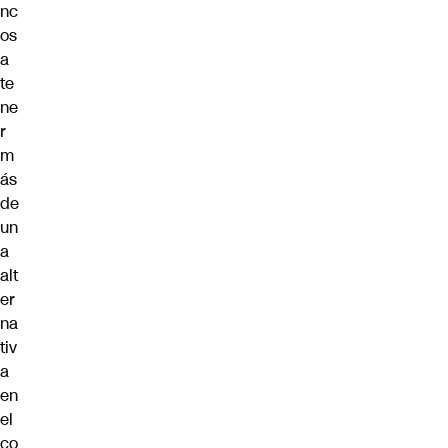
nc
os
a
te
ne
r
m
ás
de
un
a
alt
er
na
tiv
a
en
el
co