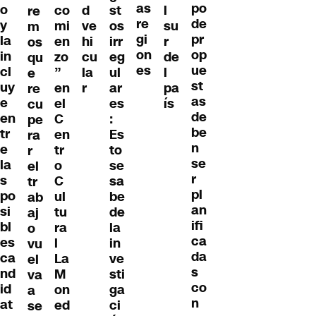
as
po
o
co
d
st
l
re
re
de
y
mi
ve
os
su
m
gi
pr
la
en
hi
irr
r
os
on
op
in
zo
cu
eg
de
qu
es
ue
cl
”
la
ul
l
e
st
uy
en
r
ar
pa
re
as
e
el
es
ís
cu
de
en
C
:
pe
be
tr
en
Es
ra
n
e
tr
to
r
se
la
o
se
el
r
s
C
sa
tr
pl
po
ul
be
ab
an
si
tu
de
aj
ifi
bl
ra
la
o
ca
es
l
in
vu
da
ca
La
ve
el
s
nd
M
sti
va
co
id
on
ga
a
n
at
ed
ci
se