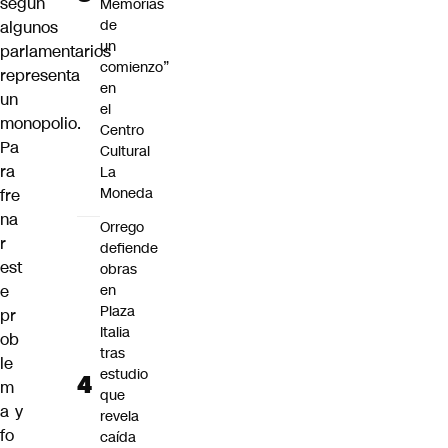
según
Memorias
de
algunos
un
parlamentarios
comienzo”
representa
en
un
el
monopolio.
Centro
Pa
Cultural
ra
La
Moneda
fre
na
Orrego
r
defiende
est
obras
e
en
Plaza
pr
Italia
ob
tras
le
estudio
m
que
a y
revela
fo
caída