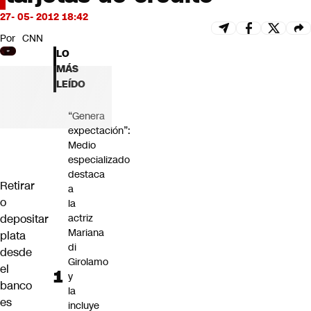
Futuro 360
27- 05- 2012 18:42
Opinión
Por
CNN
LO
MÁS
LEÍDO
“Genera
expectación”:
Medio
especializado
destaca
Retirar
a
o
la
depositar
actriz
Mariana
plata
di
desde
Girolamo
el
y
banco
la
es
incluye