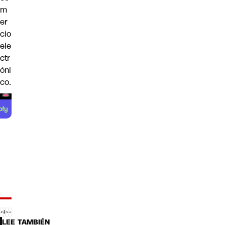
m
er
cio
ele
ctr
óni
co.
LEE TAMBIÉN