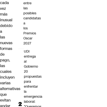
cada
entre
vez
las
posibles
más
candidatas
inusual
a
debido
los
a
Premios
las
Oscar
nuevas
2027
formas
UDI
de
entrega
pago,
al
las
Gobierno
cuales
20
propuestas
incluyen
para
varias
enfrentar
alternativas
la
que
emergencia
evitan
laboral:
andar
“Queremos