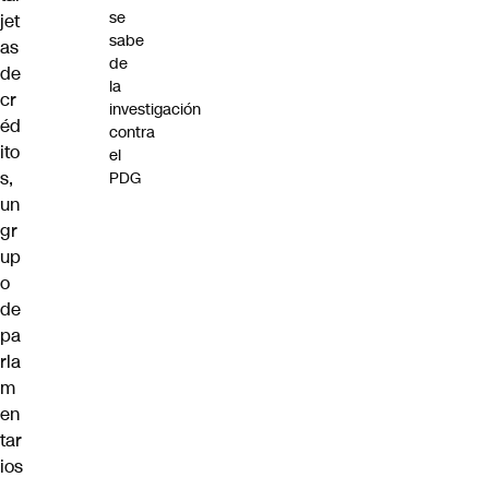
se
jet
sabe
as
de
de
la
cr
investigación
éd
contra
ito
el
s,
PDG
un
gr
up
o
de
pa
rla
m
en
tar
ios