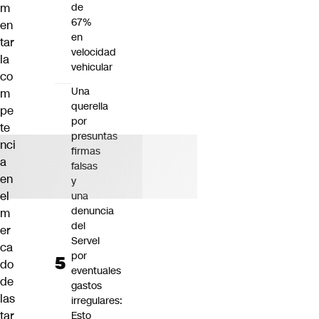
m
de
67%
en
en
tar
velocidad
la
vehicular
co
Una
m
querella
pe
por
te
presuntas
nci
firmas
a
falsas
en
y
el
una
denuncia
m
del
er
Servel
ca
por
do
eventuales
de
gastos
las
irregulares:
tar
Esto