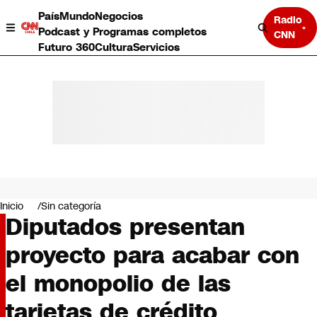
País
Mundo
Negocios
Radio
Podcast y Programas completos
CNN
Futuro 360
Cultura
Servicios
País
Mundo
Negocios
Inicio
Sin categoría
Diputados presentan
Deportes
Programas completos
proyecto para acabar con
Cultura
Servicios
el monopolio de las
Bits
CNN Data
tarjetas de crédito
CNN tiempo