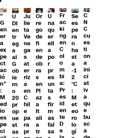
Fr
C
“
Ju
Or
U
Se
U
ac
N
G
lie
re
na
es
DI
ki
C
en
ta
go
qu
pe
en
ng
cu
er
Ve
de
er
ra
tr
en
es
a
ne
fi
ell
n
eg
C
ti
ex
ga
en
a
ha
a
ol
on
pe
s
de
po
st
al
o
a
ct
at
ob
r
a
G
m
ini
ac
er
ra
pr
-1
ob
bi
ci
ió
riz
s
es
2
ie
a:
at
n”
a
en
un
°C
rn
Pr
iv
:
en
Pl
ta
:
o
es
a
M
C
az
s
M
20
id
qu
ed
hil
a
fir
et
pr
en
e
io
e
It
m
eo
op
te
bu
es
pa
ali
as
ro
ue
D
sc
pe
ra
a
fal
lo
st
e
a
ci
pr
tr
sa
gí
as
la
de