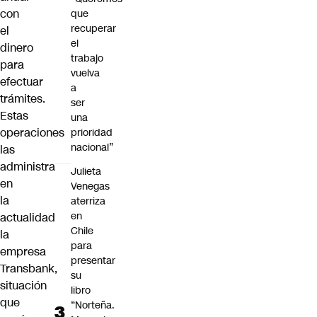
con
que
recuperar
el
el
dinero
trabajo
para
vuelva
efectuar
a
trámites.
ser
Estas
una
operaciones
prioridad
nacional”
las
administra
Julieta
en
Venegas
la
aterriza
en
actualidad
Chile
la
para
empresa
presentar
Transbank,
su
situación
libro
que
“Norteña.