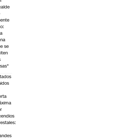
l
calde
e
ente
to:
Da
ena
e se
iten
s
sas"
tados
idos
n
erta
áxima
r
cendios
restales:
4
andes