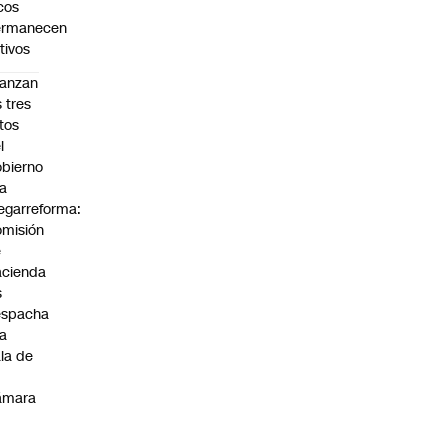
cos
ermanecen
tivos
anzan
s tres
tos
l
bierno
la
garreforma:
misión
e
cienda
s
espacha
la
la de
ámara