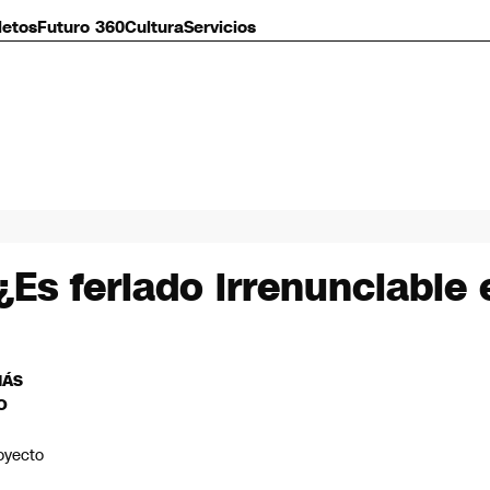
letos
Futuro 360
Cultura
Servicios
¿Es feriado irrenunciable
MÁS
O
oyecto