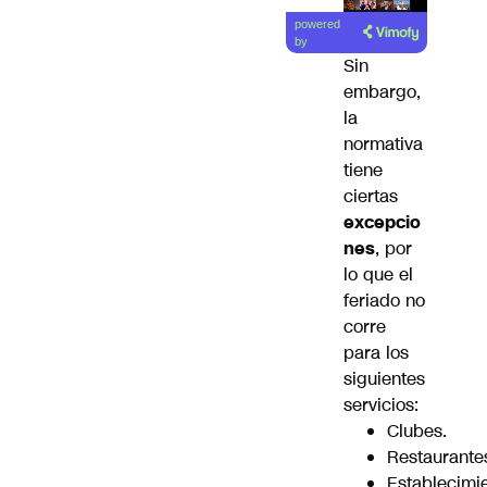
Lea el
powered
artículo
by
Sin
embargo,
la
normativa
tiene
ciertas
excepcio
nes
, por
lo que el
feriado no
corre
para los
siguientes
servicios:
Clubes.
Restaurante
Establecimi