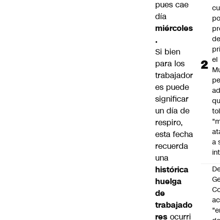
pues cae
cu
día
po
miércoles
pr
d
.
pr
Si bien
el
para los
Mu
trabajador
pe
es puede
ad
significar
qu
un día de
to
"
respiro,
at
esta fecha
a 
recuerda
in
una
histórica
De
G
huelga
Co
de
a
trabajado
"e
res
ocurri