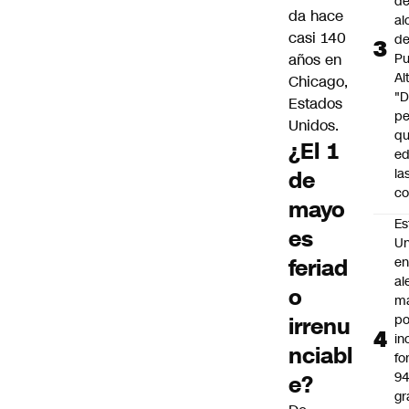
de
da hace
al
casi 140
d
años en
Pu
Al
Chicago,
"
Estados
p
Unidos.
qu
¿El 1
ed
la
de
co
mayo
Es
es
Un
feriad
e
al
o
m
po
irrenu
in
nciabl
fo
9
e?
gr