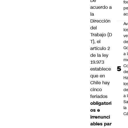
De
fo
acuerdo a
p
la
ac
Dirección
Av
del
lo
Trabajo
(D
ve
T), el
de
Go
artículo 2
a 
de la ley
me
19.973
Co
establece
d
que en
Ha
Chile hay
lo
cinco
d
a 
feriados
Sa
obligatori
la
os e
C
irrenunci
ables par