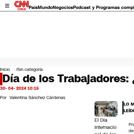
País
Mundo
Negocios
Podcast y Programas comp
País
Mundo
Inicio
Sin categoría
Negocios
Día de los Trabajadores: 
Deportes
Programas completos
30- 04- 2024 10:15
Cultura
Por
Valentina Sánchez Cárdenas
Servicios
LO 
Bits
LEÍD
CNN Data
El
Día
CNN tiempo
Pr
Futuro 360
Internacio
de
Opinión