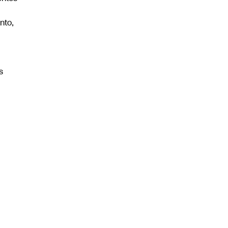
nto,
s