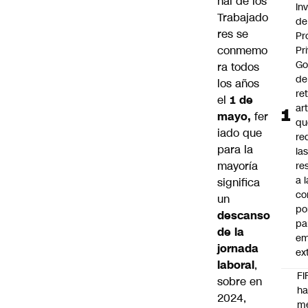
nal de los
In
Trabajado
de
res
se
Pr
conmemo
Pr
Go
ra todos
de
los años
ret
el
1 de
ar
mayo,
fer
qu
iado que
re
para la
la
mayoría
re
a l
significa
co
un
po
descanso
pa
de la
em
jornada
ex
laboral
,
FI
sobre en
h
2024,
m