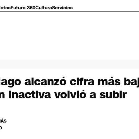
letos
Futuro 360
Cultura
Servicios
go alcanzó cifra más baja
 inactiva volvió a subir
MÁS
O