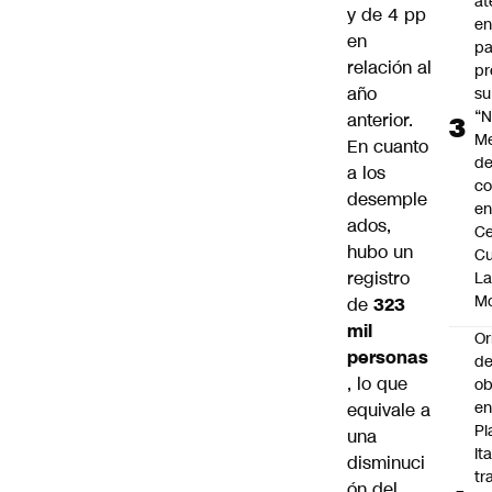
at
y de 4 pp
en
en
pa
relación al
pr
año
su
“N
anterior.
M
En cuanto
de
a los
co
desemple
en
ados,
Ce
hubo un
Cu
registro
L
M
de
323
mil
Or
personas
de
, lo que
ob
e
equivale a
Pl
una
Ita
disminuci
tr
ón del