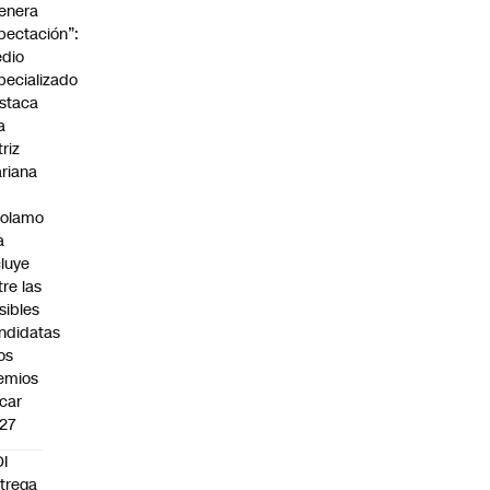
enera
pectación”:
dio
pecializado
staca
a
triz
riana
rolamo
a
cluye
tre las
sibles
ndidatas
los
emios
car
27
I
trega