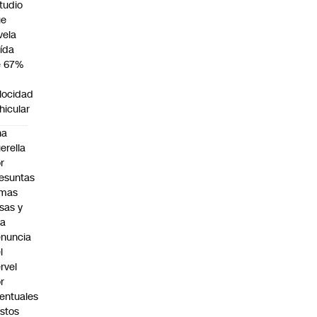
tudio
ue
vela
ída
e 67%
n
locidad
hicular
na
erella
r
esuntas
rmas
lsas y
na
nuncia
l
rvel
r
entuales
stos