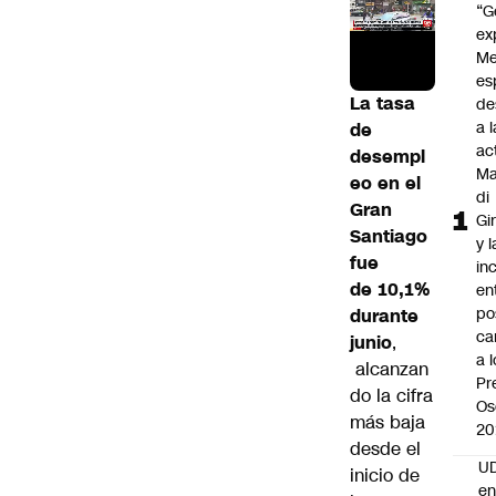
“G
ex
Me
es
La tasa
de
a l
de
ac
desempl
Ma
eo en el
di
Gran
Gi
Santiago
y l
fue
in
de 10,1%
en
po
durante
ca
junio
,
a 
alcanzan
Pr
do la cifra
Os
más baja
20
desde el
UD
inicio de
en