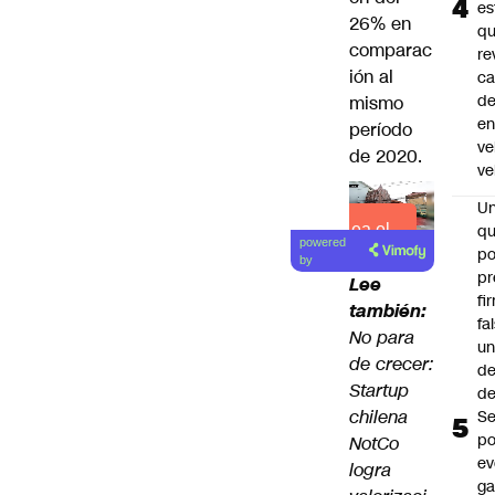
es
26% en
q
comparac
re
ión al
ca
d
mismo
e
período
ve
de 2020.
ve
U
Lea el
qu
powered
po
artículo
by
pr
Lee
fi
también:
fa
No para
u
de crecer:
de
Startup
de
chilena
Se
po
NotCo
ev
logra
ga