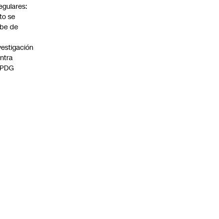
regulares:
to se
be de
vestigación
ntra
 PDG