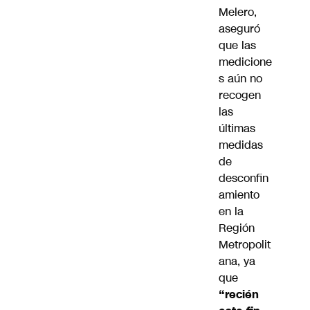
Melero,
aseguró
que las
medicione
s aún no
recogen
las
últimas
medidas
de
desconfin
amiento
en la
Región
Metropolit
ana, ya
que
“recién