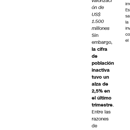
valorizaci
ir
ón de
Es
US$
sa
1.500
la
millones
in
co
Sin
el
embargo,
la cifra
de
población
inactiva
tuvo un
alza de
2,5% en
el último
trimestre
.
Entre las
razones
de