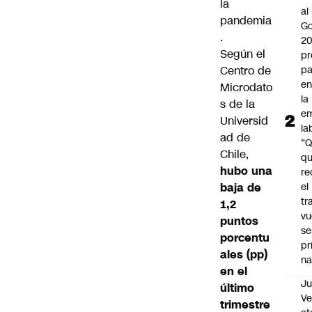
la
al
pandemia
Go
.
2
Según el
pr
Centro de
pa
en
Microdato
la
s de la
em
Universid
la
ad de
“
Chile,
q
hubo una
re
baja de
el
tr
1,2
vu
puntos
se
porcentu
pr
ales (pp)
na
en el
Ju
último
V
trimestre