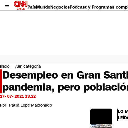
País
Mundo
Negocios
Podcast y Programas comp
País
Mundo
Inicio
Sin categoría
Negocios
Desempleo en Gran Santia
Deportes
pandemia, pero población
Programas completos
Cultura
Servicios
27- 07- 2021 13:22
Bits
Por
Paula Lepe Maldonado
CNN Data
LO 
CNN tiempo
LEÍD
Futuro 360
Opinión