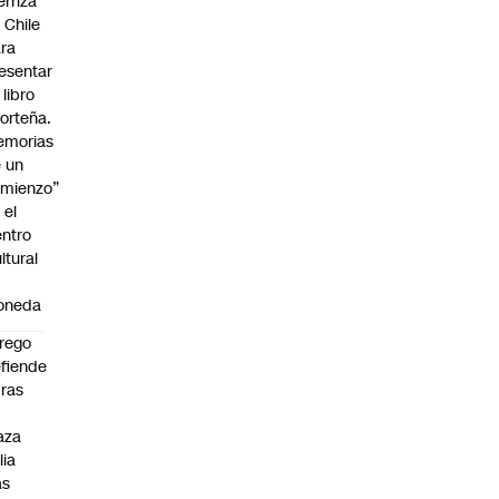
erriza
 Chile
ra
esentar
 libro
orteña.
emorias
 un
mienzo”
 el
ntro
ltural
a
oneda
rego
fiende
ras
n
aza
lia
as