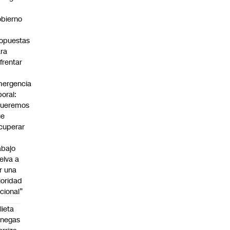
bierno
0
opuestas
ra
frentar
ergencia
boral:
Queremos
ue
cuperar
abajo
elva a
r una
ioridad
cional”
lieta
enegas