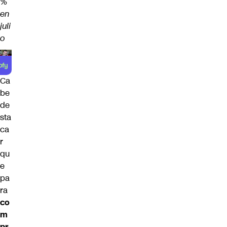
%
en
juli
o
Ca
be
de
sta
ca
r
qu
e
pa
ra
co
m
pr