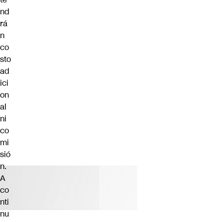
nd
rá
n
co
sto
ad
ici
on
al
ni
co
mi
sió
n.
A
co
nti
nu