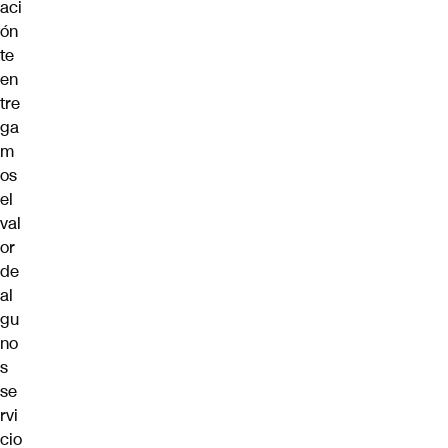
aci
ón
te
en
tre
ga
m
os
el
val
or
de
al
gu
no
s
se
rvi
cio