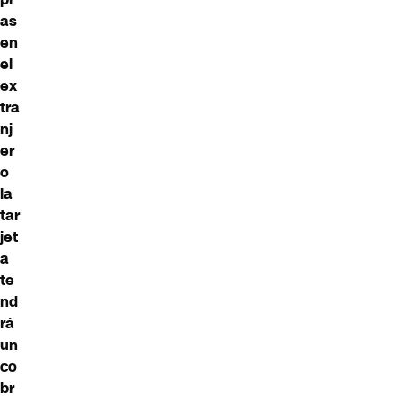
as
en
el
ex
tra
nj
er
o
la
tar
jet
a
te
nd
rá
un
co
br