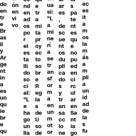
ec
do
ón
ua
nd
e
ar
s
es
en
en
si:
en
tr
es
pa
it
tr
vi
"L
ad
a
,
te
a
e
vo
a
os
mi
de
nt
m
Br
mi
po
ta
sc
es
os
as
ne
r
pr
ue
qu
la
il
rí
el
oy
nt
e
m
y
a
es
ec
os
no
ás
Ar
se
ta
to
du
pu
a
ge
tr
lli
so
pli
ed
m
nt
an
do
br
ca
en
pli
in
sf
so
e
do
ci
a
a
or
ci
R
s
rc
un
es
m
al:
eg
y
ul
id
un
a
"L
la
tr
ar
ad
qu
en
e
s
an
en
de
ie
un
ha
de
sa
Sa
la
br
m
go
U
cc
nt
s
e
ot
un
so
io
ia
fu
qu
or
lla
de
ne
go