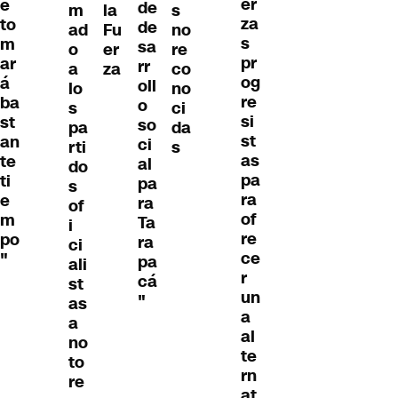
er
e
de
m
la
s
za
to
de
ad
Fu
no
s
m
sa
o
er
re
pr
ar
rr
a
za
co
og
á
oll
lo
no
re
ba
o
s
ci
si
st
so
pa
da
st
an
ci
rti
s
as
te
al
do
pa
ti
pa
s
ra
e
ra
of
of
m
Ta
i
re
po
ra
ci
ce
"
pa
ali
r
cá
st
un
"
as
a
a
al
no
te
to
rn
re
at