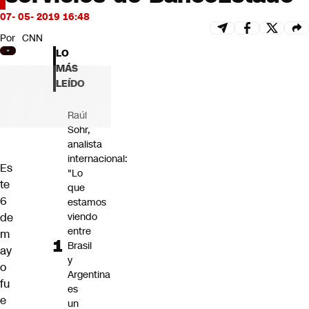
Futuro 360
07- 05- 2019 16:48
Opinión
Por
CNN
LO
MÁS
LEÍDO
Raúl
Sohr,
analista
internacional:
Es
"Lo
te
que
6
estamos
de
viendo
entre
m
Brasil
ay
y
o
Argentina
fu
es
e
un