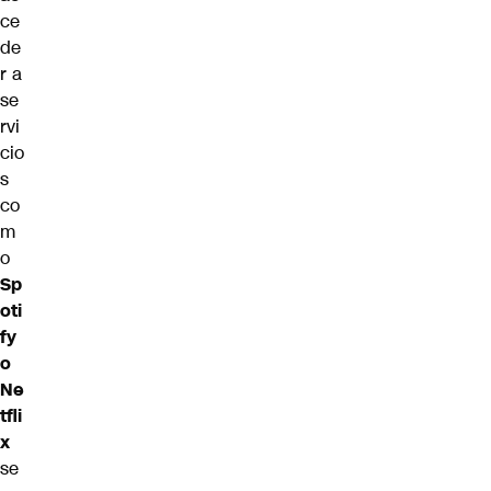
ce
de
r a
se
rvi
cio
s
co
m
o
Sp
oti
fy
o
Ne
tfli
x
se