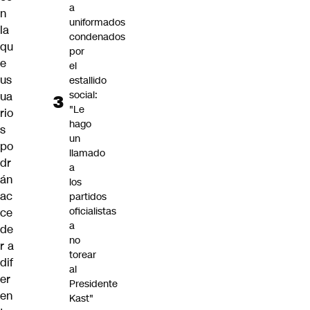
a
n
uniformados
la
condenados
qu
por
e
el
us
estallido
social:
ua
"Le
rio
hago
s
un
po
llamado
dr
a
án
los
ac
partidos
oficialistas
ce
a
de
no
r a
torear
dif
al
er
Presidente
en
Kast"