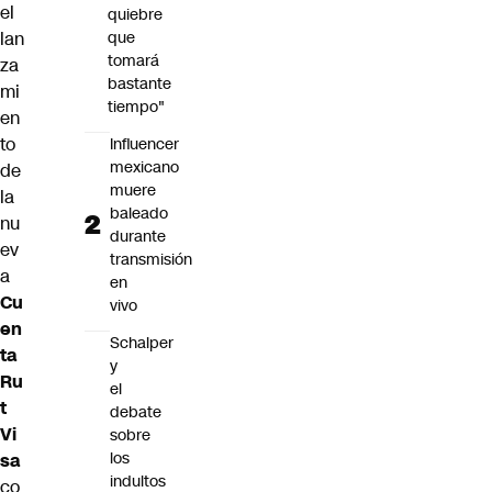
el
quiebre
lan
que
tomará
za
bastante
mi
tiempo"
en
to
Influencer
mexicano
de
muere
la
baleado
nu
durante
ev
transmisión
a
en
Cu
vivo
en
Schalper
ta
y
Ru
el
t
debate
Vi
sobre
los
sa
indultos
co