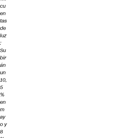
cu
en
tas
de
luz
:
Su
bir
án
un
10,
5
%
en
m
ay
o y
8