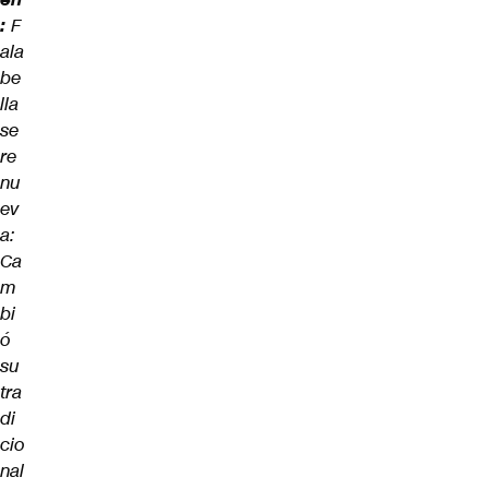
:
F
ala
be
lla
se
re
nu
ev
a:
Ca
m
bi
ó
su
tra
di
cio
nal