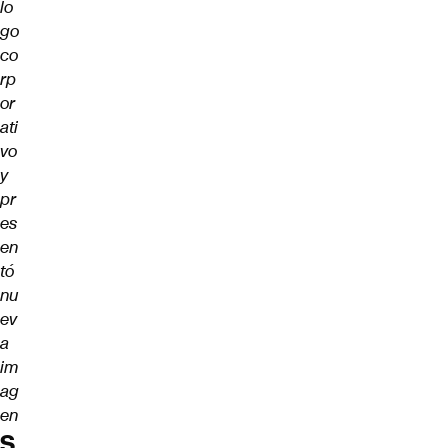
lo
go
co
rp
or
ati
vo
y
pr
es
en
tó
nu
ev
a
im
ag
en
S