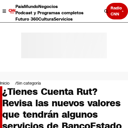
País
Mundo
Negocios
Radio
Podcast y Programas completos
CNN
Futuro 360
Cultura
Servicios
País
Mundo
Negocios
Inicio
Sin categoría
¿Tienes Cuenta Rut?
Deportes
Programas completos
Revisa las nuevos valores
Cultura
Servicios
que tendrán algunos
Bits
CNN Data
servicios de BancoEstado
CNN tiempo