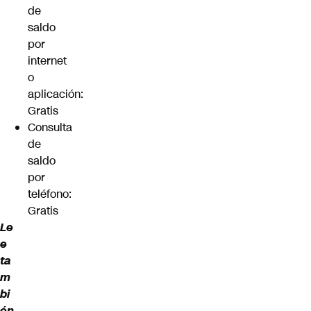
de
saldo
por
internet
o
aplicación:
Gratis
Consulta
de
saldo
por
teléfono:
Gratis
Le
e
ta
m
bi
én