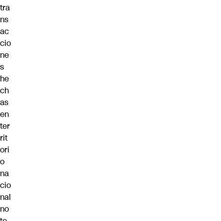
tra
ns
ac
cio
ne
s
he
ch
as
en
ter
rit
ori
o
na
cio
nal
no
te