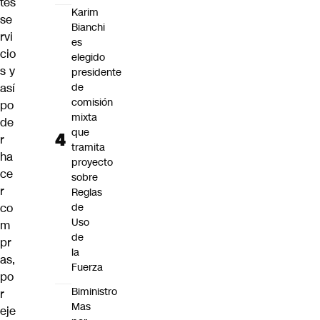
tes
Karim
se
Bianchi
rvi
es
cio
elegido
s y
presidente
así
de
comisión
po
mixta
de
que
r
tramita
ha
proyecto
ce
sobre
r
Reglas
co
de
Uso
m
de
pr
la
as,
Fuerza
po
Biministro
r
Mas
eje