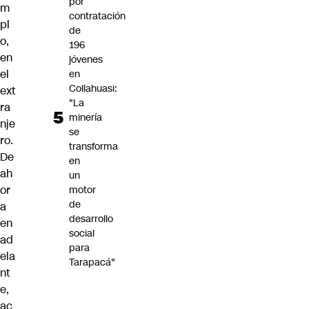
por
m
contratación
pl
de
o,
196
en
jóvenes
el
en
Collahuasi:
ext
"La
ra
minería
nje
se
ro.
transforma
De
en
ah
un
or
motor
de
a
desarrollo
en
social
ad
para
ela
Tarapacá"
nt
e,
ac