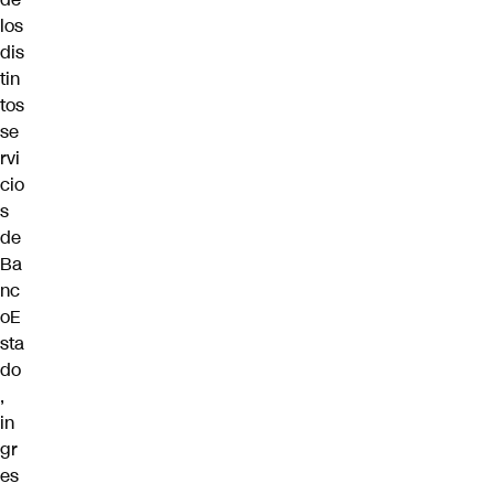
los
dis
tin
tos
se
rvi
cio
s
de
Ba
nc
oE
sta
do
,
in
gr
es