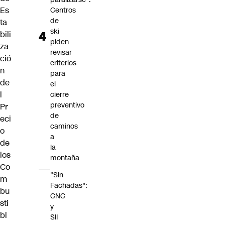
Es
Centros
de
ta
ski
bili
piden
za
revisar
ció
criterios
n
para
de
el
l
cierre
preventivo
Pr
de
eci
caminos
o
a
de
la
los
montaña
Co
"Sin
m
Fachadas":
bu
CNC
sti
y
bl
SII