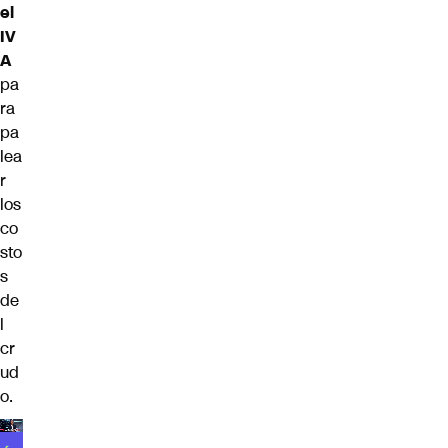
el
IV
A
pa
ra
pa
lea
r
los
co
sto
s
de
l
cr
ud
o.