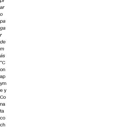
pr
ar
o
pa
ga
r
de
m
ás
“C
on
ap
ym
e y
Co
na
ta
co
ch