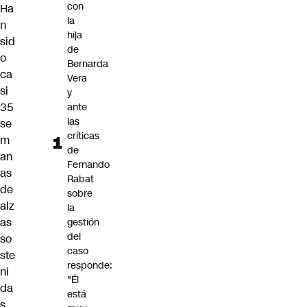
con
Ha
la
n
hija
sid
de
o
Bernarda
ca
Vera
si
y
35
ante
las
se
críticas
m
de
an
Fernando
as
Rabat
de
sobre
alz
la
as
gestión
del
so
caso
ste
responde:
ni
"Él
da
está
s