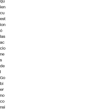
qu
ien
cu
est
ion
ó
las
ac
cio
ne
s
de
l
Go
bi
er
no
co
nsi