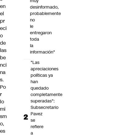
muy
en
desinformado,
el
probablemente
no
pr
le
eci
entregaron
o
toda
de
la
las
información"
be
"Las
nci
apreciaciones
na
políticas ya
s.
han
Po
quedado
r
completamente
superadas":
lo
Subsecretario
mi
Pavez
sm
se
o,
refiere
es
a