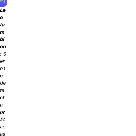
Le
e
ta
m
bi
én
:
S
er
na
c
de
te
ct
a
pr
ác
tic
as