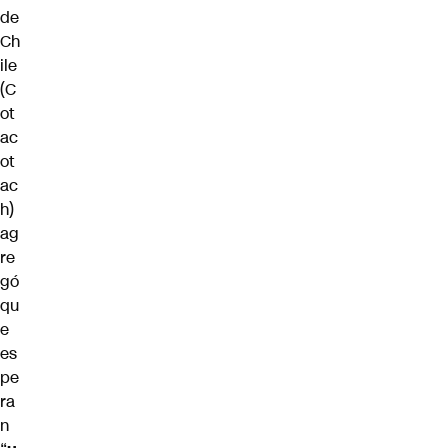
de
Ch
ile
(C
ot
ac
ot
ac
h)
ag
re
gó
qu
e
es
pe
ra
n