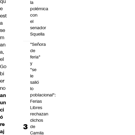
qu
la
e
polémica
con
est
el
a
senador
se
Squella
m
an
"Señora
de
a,
feria"
el
y
Go
"se
bi
le
er
salió
no
lo
an
poblacional":
Ferias
un
Libres
ci
rechazan
ó
dichos
re
de
aj
Camila