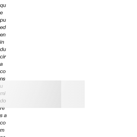
qu
e
pu
ed
en
in
du
cir
a
co
ns
u
mi
do
re
s a
co
m