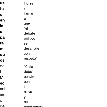
us
Flores
te
y
llaman
s
a
en
que
lo
"el
s
debate
pa
político
rá
se
m
desarrolle
con
etr
respeto"
os
de
"Chile
l
debe
convivir
M
con
ec
la
ani
nieve
sm
y
o
no
de
paralizarse":