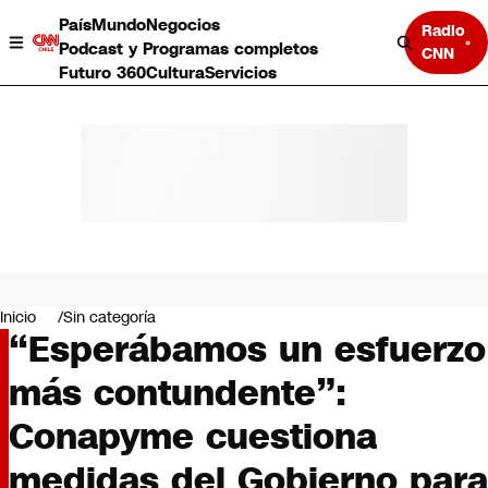
País
Mundo
Negocios
Radio
Podcast y Programas completos
CNN
Futuro 360
Cultura
Servicios
País
Mundo
Negocios
Inicio
Sin categoría
“Esperábamos un esfuerzo
Deportes
Programas completos
más contundente”:
Cultura
Servicios
Conapyme cuestiona
Bits
CNN Data
medidas del Gobierno para
CNN tiempo