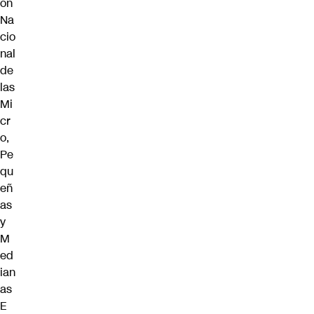
ón
Na
cio
nal
de
las
Mi
cr
o,
Pe
qu
eñ
as
y
M
ed
ian
as
E