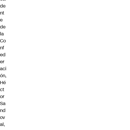
de
nt
e
de
la
Co
nf
ed
er
aci
ón,
Hé
ct
or
Sa
nd
ov
al,