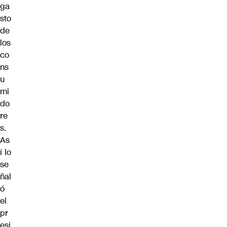
ga
sto
de
los
co
ns
u
mi
do
re
s.
As
í lo
se
ñal
ó
el
pr
esi