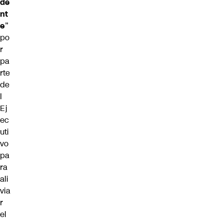
de
nt
e
”
po
r
pa
rte
de
l
Ej
ec
uti
vo
pa
ra
ali
via
r
el