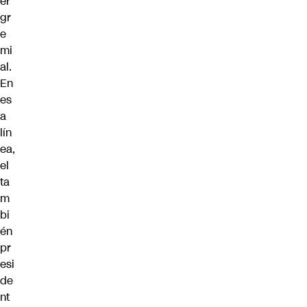
er
gr
e
mi
al.
En
es
a
lín
ea,
el
ta
m
bi
én
pr
esi
de
nt