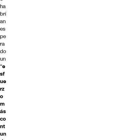
ha
brí
an
es
pe
ra
do
un
“
e
sf
ue
rz
o
m
ás
co
nt
un