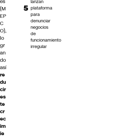
es
lanzan
plataforma
(M
para
EP
denunciar
C
negocios
O),
de
lo
funcionamiento
gr
irregular
an
do
así
re
du
cir
es
te
cr
ec
im
ie