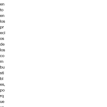
en
to
en
los
pr
eci
os
de
los
co
m
bu
sti
bl
es,
po
rq
ue