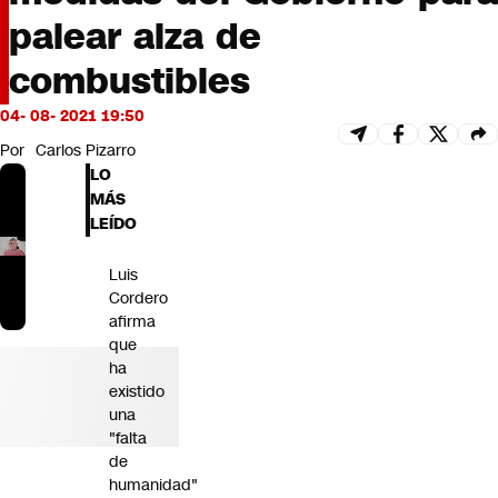
Futuro 360
palear alza de
Opinión
combustibles
04- 08- 2021 19:50
Por
Carlos Pizarro
LO
MÁS
LEÍDO
Luis
Cordero
afirma
que
ha
existido
una
"falta
de
humanidad"