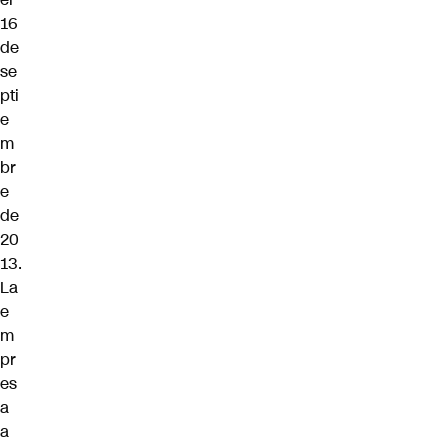
16
de
se
pti
e
m
br
e
de
20
13.
La
e
m
pr
es
a
a