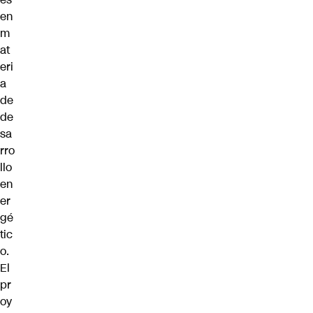
en
m
at
eri
a
de
de
sa
rro
llo
en
er
gé
tic
o.
El
pr
oy