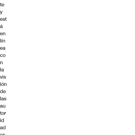
te
y
est
á
en
lín
ea
co
n
la
vis
ión
de
las
au
tor
id
ad
es