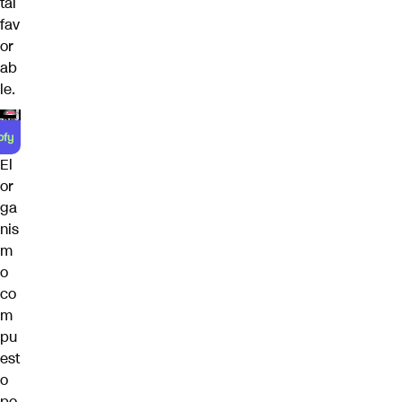
tal
fav
or
ab
le.
El
or
ga
nis
m
o
co
m
pu
est
o
po