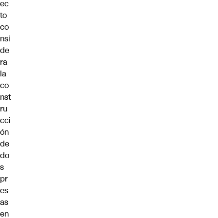
ec
to
co
nsi
de
ra
la
co
nst
ru
cci
ón
de
do
s
pr
es
as
en