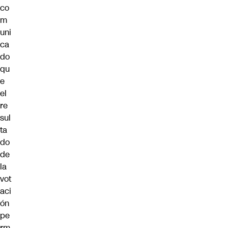
co
m
uni
ca
do
qu
e
el
re
sul
ta
do
de
la
vot
aci
ón
pe
rm