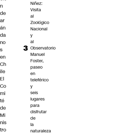
Niñez:
n
Visita
de
al
ar
Zoológico
án
Nacional
da
y
al
no
Observatorio
s
Manuel
en
Foster,
Ch
paseo
ile
en
El
teleférico
Co
y
seis
mi
lugares
té
para
de
disfrutar
Mi
de
nis
la
tro
naturaleza