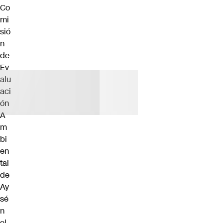
Co
mi
sió
n
de
Ev
alu
aci
ón
A
m
bi
en
tal
de
Ay
sé
n
el