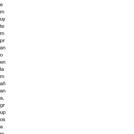
e
m
uy
te
m
pr
an
o
en
la
m
añ
an
a,
gr
up
os
a
m