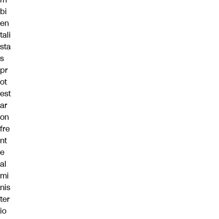
bi
en
tali
sta
s
pr
ot
est
ar
on
fre
nt
e
al
mi
nis
ter
io