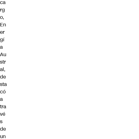
ca
rg
o,
En
er
gí
a
Au
str
al,
de
sta
có
a
tra
vé
s
de
un