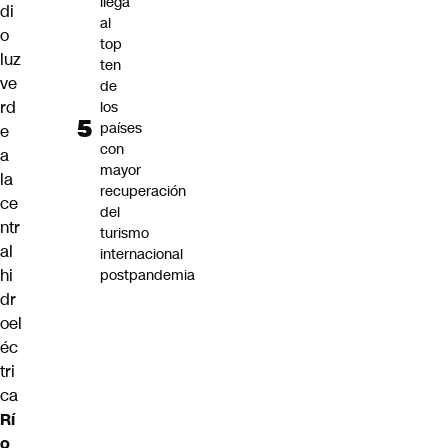
llega
di
al
o
top
luz
ten
ve
de
rd
los
países
e
con
a
mayor
la
recuperación
ce
del
ntr
turismo
al
internacional
hi
postpandemia
dr
oel
éc
tri
ca
Rí
o