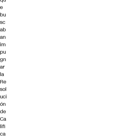
e
bu
sc
ab
an
im
pu
gn
ar
la
Re
sol
uci
ón
de
Ca
lifi
ca