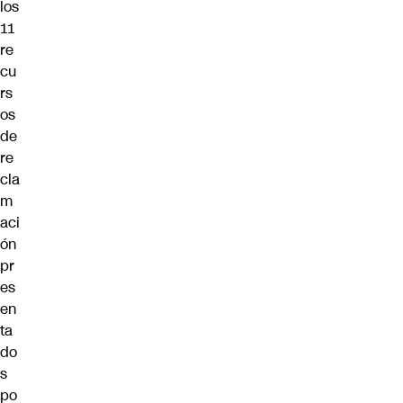
los
11
re
cu
rs
os
de
re
cla
m
aci
ón
pr
es
en
ta
do
s
po