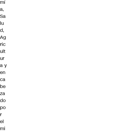
mí
a,
Sa
lu
d,
Ag
ric
ult
ur
a y
en
ca
be
za
do
po
r
el
mi