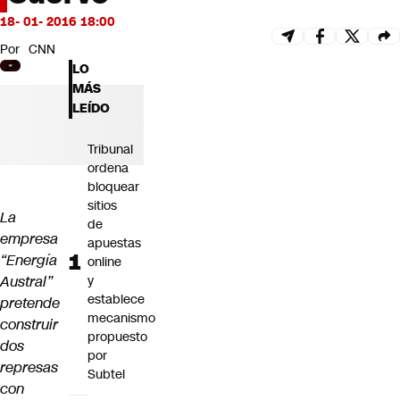
Futuro 360
18- 01- 2016 18:00
Opinión
Por
CNN
LO
MÁS
LEÍDO
Tribunal
ordena
bloquear
sitios
La
de
empresa
apuestas
“Energía
online
Austral”
y
establece
pretende
mecanismo
construir
propuesto
dos
por
represas
Subtel
con