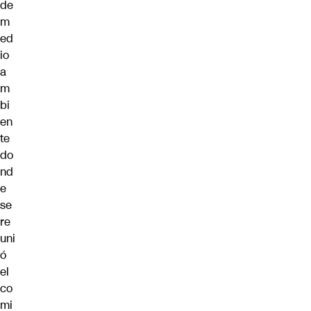
de
m
ed
io
a
m
bi
en
te
do
nd
e
se
re
uni
ó
el
co
mi