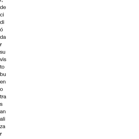
de
ci
di
ó
da
r
su
vis
to
bu
en
o
tra
s
an
ali
za
r