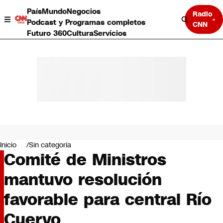
País
Mundo
Negocios
Radio
Podcast y Programas completos
CNN
Futuro 360
Cultura
Servicios
País
Mundo
Negocios
Inicio
Sin categoría
Comité de Ministros
Deportes
Programas completos
mantuvo resolución
Cultura
Servicios
favorable para central Río
Bits
CNN Data
Cuervo
CNN tiempo