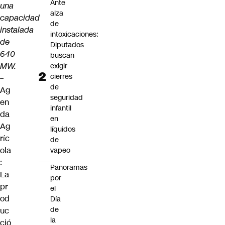
Ante
una
alza
capacidad
de
instalada
intoxicaciones:
de
Diputados
640
buscan
MW.
exigir
cierres
–
de
Ag
seguridad
en
infantil
da
en
Ag
líquidos
ríc
de
ola
vapeo
:
Panoramas
La
por
pr
el
od
Día
de
uc
la
ció