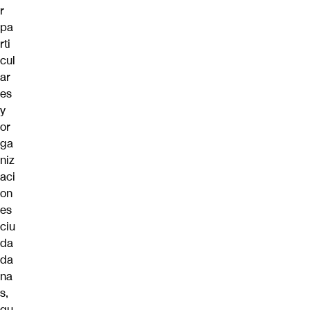
r
pa
rti
cul
ar
es
y
or
ga
niz
aci
on
es
ciu
da
da
na
s,
qu