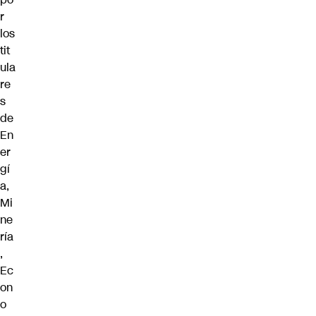
r
los
tit
ula
re
s
de
En
er
gí
a,
Mi
ne
ría
,
Ec
on
o