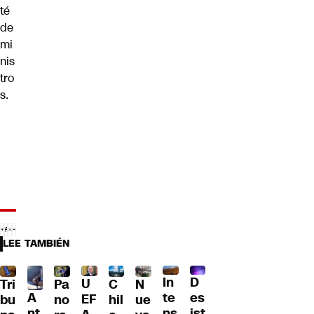
té
de
mi
nis
tro
s.
LEE TAMBIÉN
D
In
U
Tri
Pa
C
N
A
es
te
EF
bu
no
hil
ue
nt
ist
ns