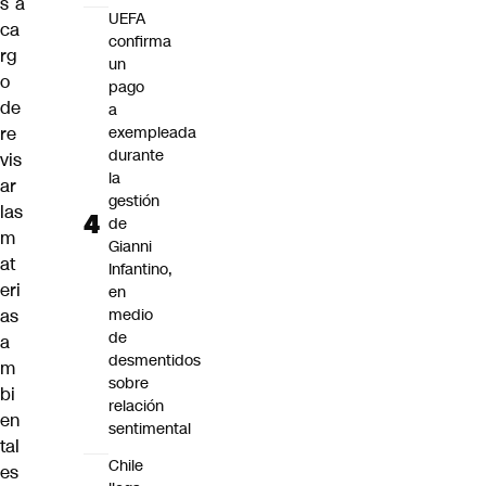
s a
UEFA
ca
confirma
rg
un
o
pago
de
a
re
exempleada
durante
vis
la
ar
gestión
las
de
m
Gianni
at
Infantino,
eri
en
as
medio
de
a
desmentidos
m
sobre
bi
relación
en
sentimental
tal
Chile
es