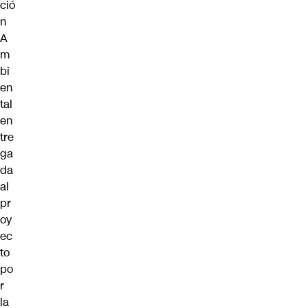
ció
n
A
m
bi
en
tal
en
tre
ga
da
al
pr
oy
ec
to
po
r
la