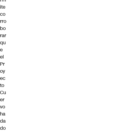
ite
co
rro
bo
rar
qu
e
el
Pr
oy
ec
to
Cu
er
vo
ha
da
do