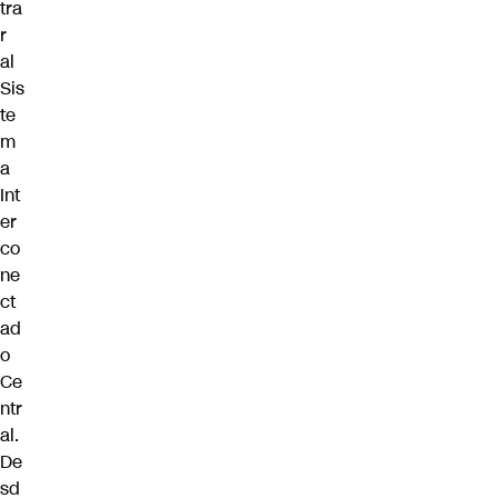
tra
r
al
Sis
te
m
a
Int
er
co
ne
ct
ad
o
Ce
ntr
al.
De
sd