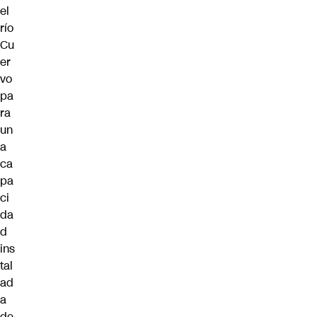
el
río
Cu
er
vo
pa
ra
un
a
ca
pa
ci
da
d
ins
tal
ad
a
de