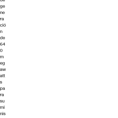
ge
ne
ra
ció
n
de
64
0
m
eg
aw
att
s
pa
ra
su
mi
nis