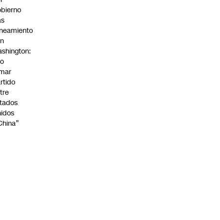
bierno
as
ineamiento
on
shington:
No
omar
rtido
tre
tados
idos
China”