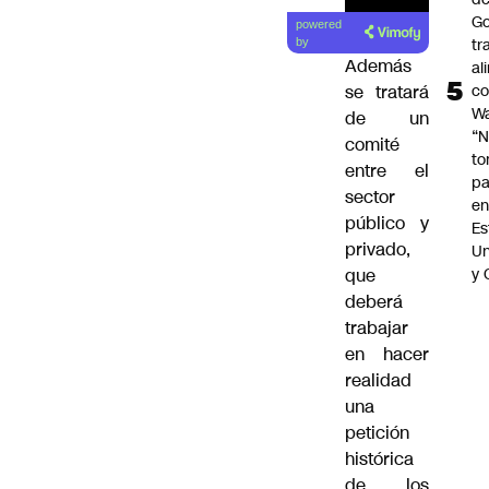
Go
powered
tr
by
Además
al
c
se tratará
Wa
de un
“
comité
t
entre el
pa
sector
en
público y
Es
privado,
Un
y 
que
deberá
trabajar
en hacer
realidad
una
petición
histórica
de los