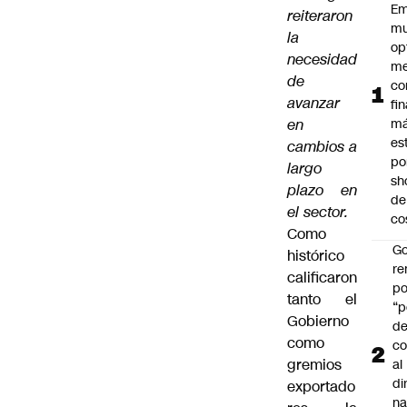
Em
reiteraron
mu
la
op
necesidad
me
de
co
avanzar
fi
en
m
es
cambios a
po
largo
sh
plazo en
de
el sector.
co
Como
Go
histórico
r
calificaron
po
tanto el
“p
Gobierno
d
como
co
gremios
al
di
exportado
na