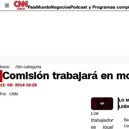
País
Mundo
Negocios
Podcast y Programas comp
País
Mundo
Inicio
Sin categoría
Negocios
Comisión trabajará en m
Deportes
Programas completos
12- 08- 2014 19:29
Cultura
Por
CNN
Servicios
LO 
Bits
LEÍD
CNN Data
Los
CNN tiempo
trabajador
Ba
Futuro 360
Ce
es igual
Opinión