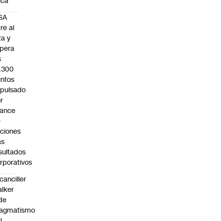
sica
SA
re al
za y
pera
s
.300
ntos
pulsado
r
vance
e
ciones
as
sultados
rporativos
canciller
lker
de
ragmatismo
l