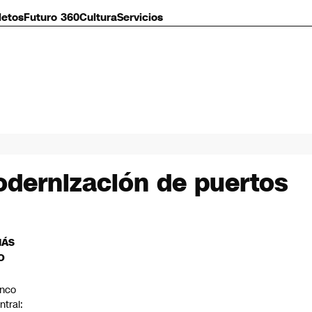
letos
Futuro 360
Cultura
Servicios
odernización de puertos
MÁS
O
nco
ntral: