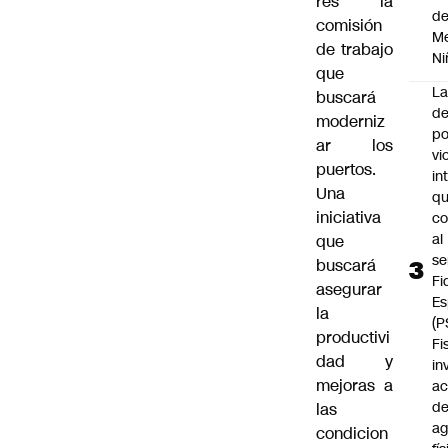
res la
d
comisión
Me
de trabajo
Ni
que
L
buscará
de
moderniz
po
ar los
vi
puertos.
in
Una
q
iniciativa
c
al
que
se
buscará
Fi
asegurar
Es
la
(P
productivi
Fi
dad y
in
mejoras a
ac
d
las
ag
condicion