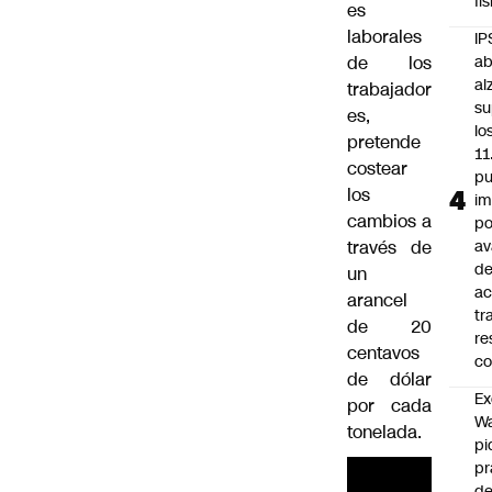
fí
es
laborales
IP
de los
ab
al
trabajador
su
es,
lo
pretende
11
costear
pu
los
im
cambios a
po
través de
a
d
un
ac
arancel
tr
de 20
re
centavos
co
de dólar
Ex
por cada
Wa
tonelada.
pi
p
de