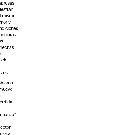
presas
estran
timismo
nor y
ndiciones
nancieras
ás
trechas
r
ock
stos
bierno
emueve
r
érdida
e
nfianza”
rector
cional