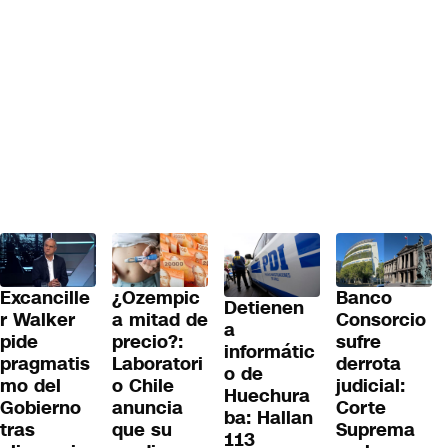
Excancille
¿Ozempic
Banco
Detienen
r Walker
a mitad de
Consorcio
a
pide
precio?:
sufre
informátic
pragmatis
Laboratori
derrota
o de
mo del
o Chile
judicial:
Huechura
Gobierno
anuncia
Corte
ba: Hallan
tras
que su
Suprema
113