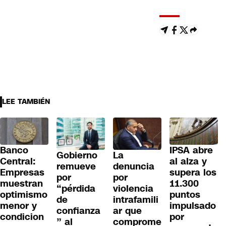
LEE TAMBIÉN
Banco
IPSA abre
Gobierno
La
Central:
al alza y
remueve
denuncia
Empresas
supera los
por
por
muestran
11.300
“pérdida
violencia
optimismo
puntos
de
intrafamili
menor y
impulsado
confianza
ar que
condicion
por
” al
comprome