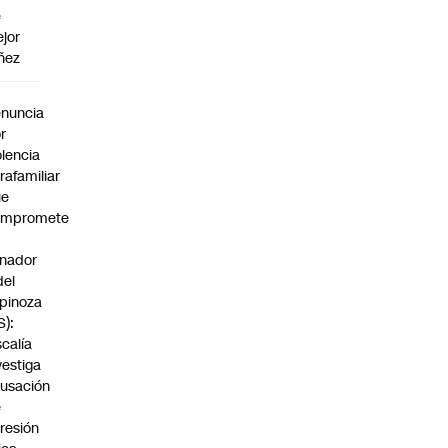
e
jor
ñez
a
nuncia
r
olencia
trafamiliar
ue
ompromete
nador
del
pinoza
S):
scalía
vestiga
usación
e
resión