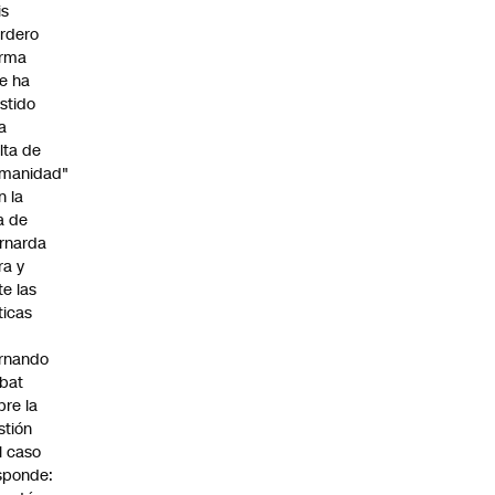
is
rdero
irma
e ha
istido
a
alta de
manidad"
n la
ja de
rnarda
ra y
te las
íticas
rnando
bat
bre la
stión
l caso
sponde: