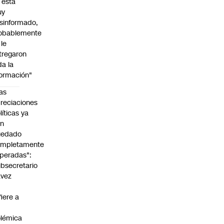
l está
uy
sinformado,
obablemente
 le
tregaron
da la
formación"
as
reciaciones
líticas ya
an
uedado
ompletamente
peradas":
bsecretario
avez
fiere a
lémica