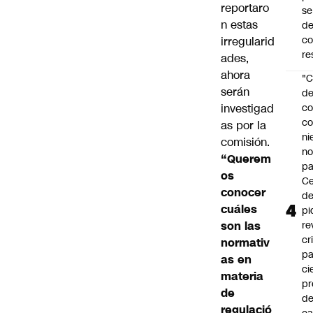
reportaro
se
n estas
de
c
irregularid
re
ades,
ahora
"C
serán
d
investigad
co
co
as por la
ni
comisión.
n
“Querem
pa
os
Ce
conocer
de
cuáles
pi
son las
re
cr
normativ
pa
as en
ci
materia
pr
de
d
regulació