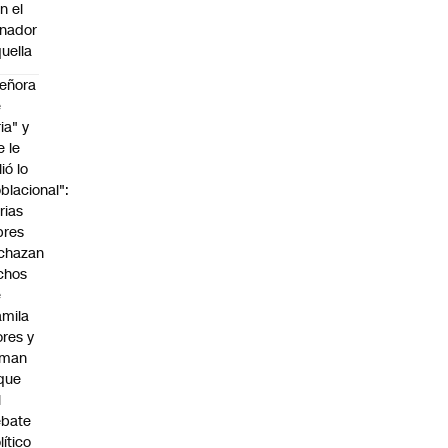
n el
nador
uella
eñora
e
ria" y
e le
lió lo
blacional":
rias
bres
chazan
chos
e
mila
ores y
aman
que
l
ebate
lítico