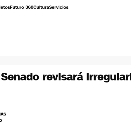
letos
Futuro 360
Cultura
Servicios
 Senado revisará irregula
MÁS
O