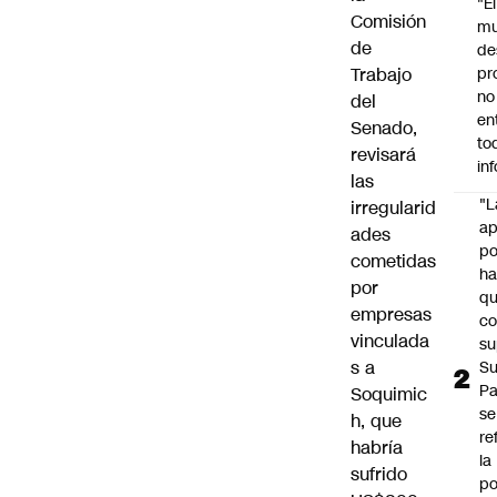
"É
Comisión
m
de
de
Trabajo
pr
no
del
en
Senado,
to
revisará
in
las
"L
irregularid
ap
ades
po
cometidas
h
por
q
empresas
c
vinculada
su
s a
Su
P
Soquimic
se
h
, que
re
habría
la
sufrido
po