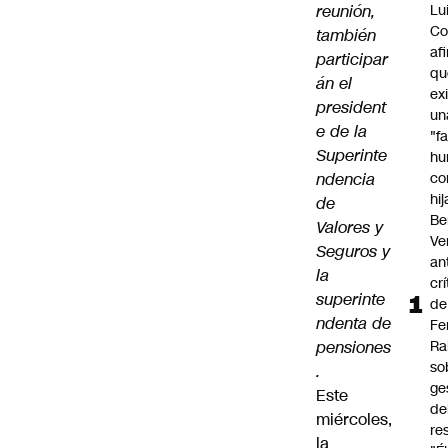
reunión,
Lu
Co
también
af
participar
qu
án el
ex
president
un
e de la
"f
Superinte
hu
ndencia
co
hi
de
Be
Valores y
Ve
Seguros y
an
la
cr
superinte
de
ndenta de
Fe
pensiones
Ra
so
.
ge
Este
de
miércoles,
re
la