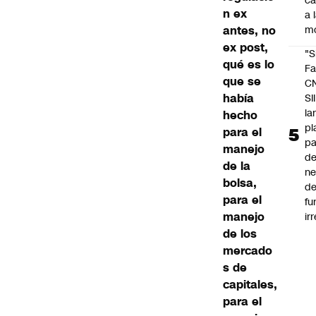
c
n ex
a 
antes, no
m
ex post,
"S
qué es lo
Fa
que se
C
había
SII
la
hecho
pl
para el
pa
manejo
de
de la
ne
bolsa,
d
para el
fu
manejo
ir
de los
mercado
s de
capitales,
para el