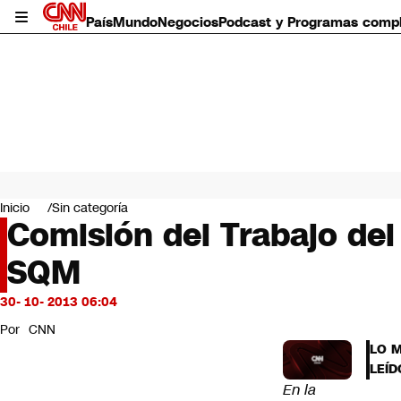
País
Mundo
Negocios
Podcast y Programas comp
País
Mundo
Inicio
Sin categoría
Negocios
Comisión del Trabajo del
Deportes
SQM
Programas completos
Cultura
Servicios
30- 10- 2013 06:04
Bits
Por
CNN
CNN Data
LO 
CNN tiempo
LEÍD
Futuro 360
En la
Opinión