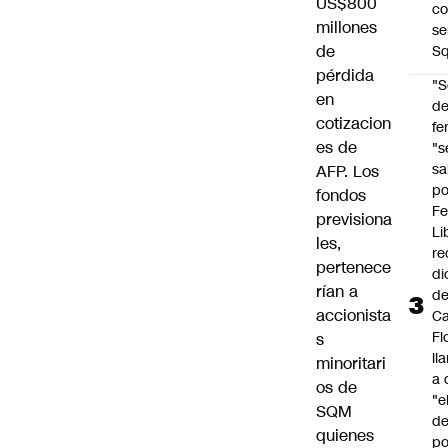
US$800
co
millones
se
de
Sq
pérdida
"S
en
d
cotizacion
fe
es de
"s
sa
AFP. Los
po
fondos
Fe
previsiona
Li
les,
re
pertenece
di
rían a
d
accionista
Ca
Fl
s
ll
minoritari
a 
os de
"e
SQM
d
quienes
po