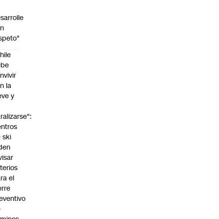
sarrolle
on
speto"
hile
ebe
nvivir
n la
eve y
o
ralizarse":
ntros
 ski
den
visar
iterios
ra el
erre
eventivo
e