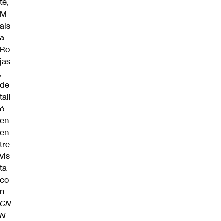
te,
M
ais
a
Ro
jas
,
de
tall
ó
en
en
tre
vis
ta
co
n
CN
N