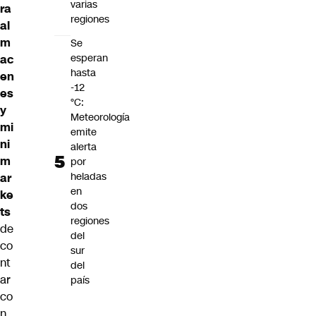
varias
ra
regiones
al
m
Se
esperan
ac
hasta
en
-12
es
°C:
y
Meteorología
mi
emite
ni
alerta
m
por
heladas
ar
en
ke
dos
ts
regiones
de
del
co
sur
nt
del
ar
país
co
n