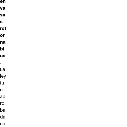
en
va
se
s
ret
or
na
bl
es
.
La
ley
fu
e
ap
ro
ba
da
en