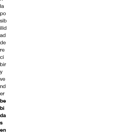
la
po
sib
ilid
ad
de
re
ci
bir
y
ve
nd
er
be
bi
da
s
en