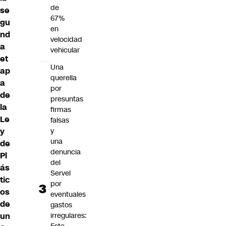
de
se
67%
gu
en
nd
velocidad
a
vehicular
et
Una
ap
querella
a
por
de
presuntas
la
firmas
Le
falsas
y
y
una
de
denuncia
Pl
del
ás
Servel
tic
por
os
eventuales
de
gastos
un
irregulares: