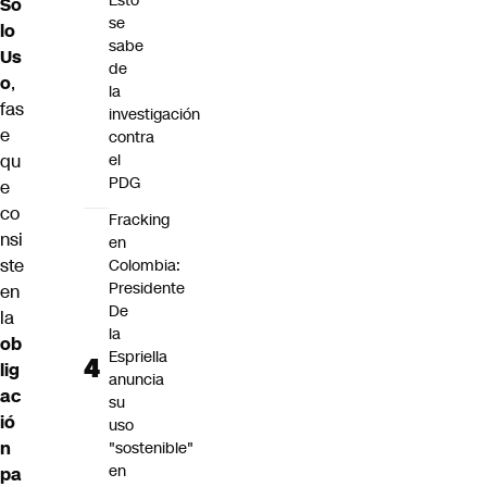
Esto
So
se
lo
sabe
Us
de
o
,
la
fas
investigación
e
contra
qu
el
PDG
e
co
Fracking
nsi
en
ste
Colombia:
Presidente
en
De
la
la
ob
Espriella
lig
anuncia
ac
su
ió
uso
n
"sostenible"
en
pa