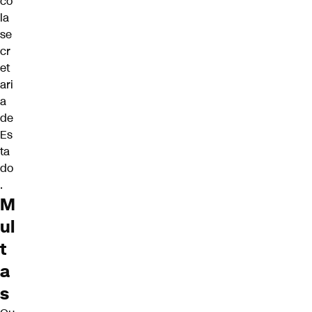
có
la
se
cr
et
ari
a
de
Es
ta
do
.
M
ul
t
a
s