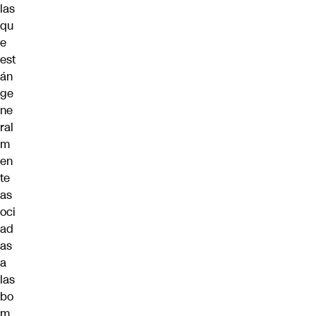
las
qu
e
est
án
ge
ne
ral
m
en
te
as
oci
ad
as
a
las
bo
m