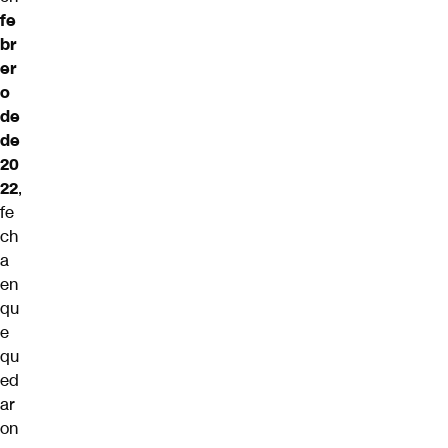
fe
br
er
o
de
de
20
22
,
fe
ch
a
en
qu
e
qu
ed
ar
on