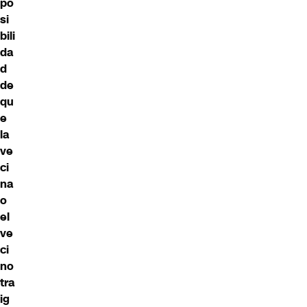
po
si
bili
da
d
de
qu
e
la
ve
ci
na
o
el
ve
ci
no
tra
ig