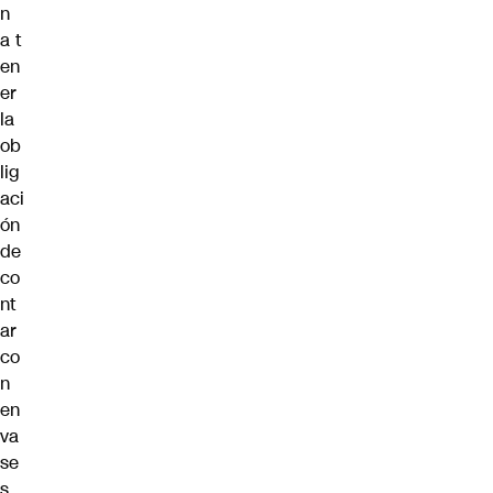
n
a t
en
er
la
ob
lig
aci
ón
de
co
nt
ar
co
n
en
va
se
s