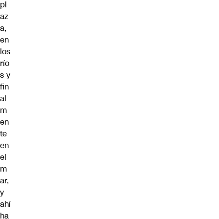
pl
az
a,
en
los
río
s y
fin
al
m
en
te
en
el
m
ar,
y
ahí
ha