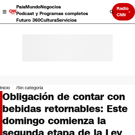
País
Mundo
Negocios
Radio
Podcast y Programas completos
CNN
Futuro 360
Cultura
Servicios
País
Mundo
Negocios
Inicio
Sin categoría
Obligación de contar con
Deportes
Programas completos
bebidas retornables: Este
Cultura
Servicios
domingo comienza la
Bits
CNN Data
segunda etapa de la Ley
CNN tiempo