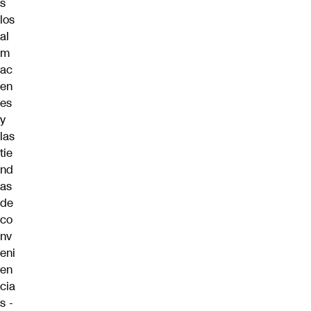
s
los
al
m
ac
en
es
y
las
tie
nd
as
de
co
nv
eni
en
cia
s -