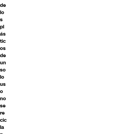
de
lo
s
pl
ás
tic
os
de
un
so
lo
us
o
no
se
re
cic
la