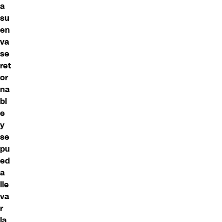
a
su
en
va
se
ret
or
na
bl
e
y
se
pu
ed
a
lle
va
r
la