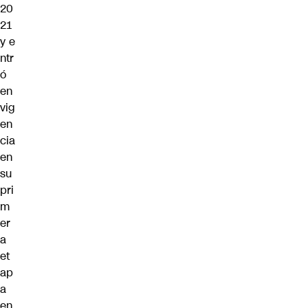
20
21
y e
ntr
ó
en
vig
en
cia
en
su
pri
m
er
a
et
ap
a
en