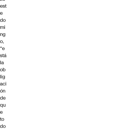
est
e
do
mi
ng
o,
“e
stá
la
ob
lig
aci
ón
de
qu
e
to
do