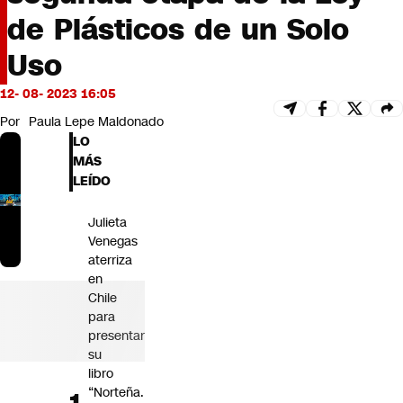
Futuro 360
de Plásticos de un Solo
Opinión
Uso
12- 08- 2023 16:05
Por
Paula Lepe Maldonado
LO
MÁS
LEÍDO
Julieta
Venegas
aterriza
en
Chile
para
presentar
su
libro
“Norteña.