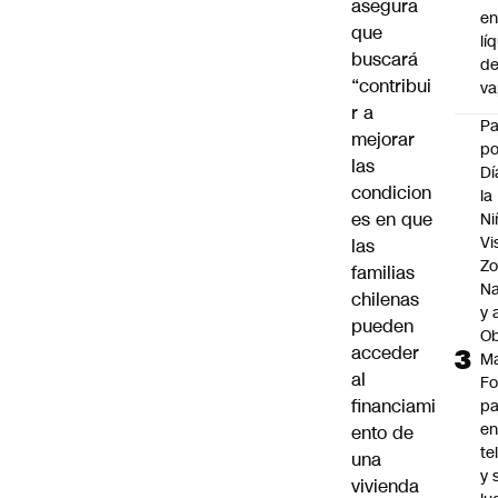
asegura
e
que
lí
buscará
d
“contribui
v
r a
P
mejorar
po
las
Dí
condicion
la
es en que
Ni
Vi
las
Zo
familias
Na
chilenas
y 
pueden
Ob
acceder
M
al
Fo
financiami
p
e
ento de
te
una
y 
vivienda