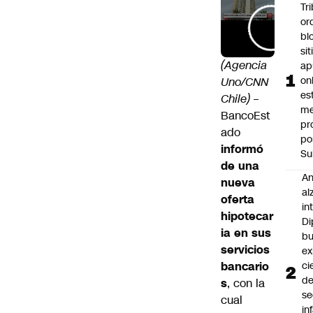
Tr
or
bl
si
(Agencia
ap
on
Uno/CNN
es
Chile)
–
me
BancoEst
pr
ado
po
informó
Su
de una
An
nueva
al
oferta
in
hipotecar
Di
ia en sus
b
servicios
ex
bancario
ci
d
s
, con la
se
cual
in