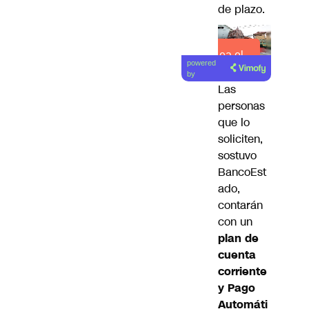
de plazo.
Lea el
powered
artículo
by
Las
personas
que lo
soliciten,
sostuvo
BancoEst
ado,
contarán
con un
plan de
cuenta
corriente
y Pago
Automáti