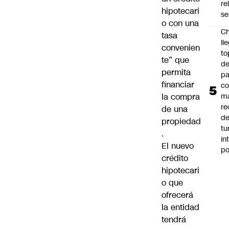
re
hipotecari
se
o con una
Ch
tasa
ll
convenien
to
te” que
de
permita
pa
financiar
c
la compra
m
re
de una
de
propiedad
tu
.
in
El nuevo
p
crédito
hipotecari
o que
ofrecerá
la entidad
tendrá