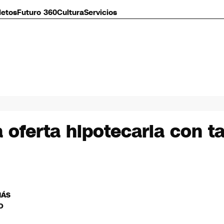
letos
Futuro 360
Cultura
Servicios
oferta hipotecaria con t
MÁS
O