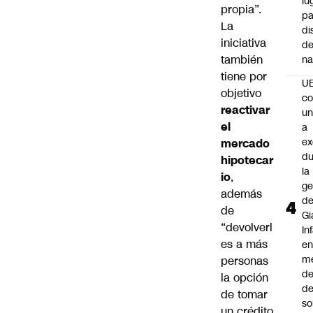
lu
propia”.
pa
La
di
iniciativa
de
también
na
tiene por
U
objetivo
co
reactivar
un
el
a
e
mercado
du
hipotecar
la
io
,
ge
además
d
de
Gi
“devolverl
In
es a más
e
m
personas
d
la opción
de
de tomar
so
un crédito