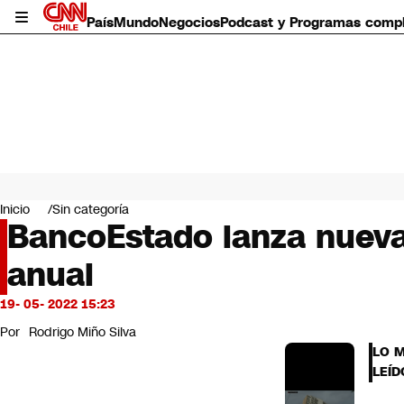
País
Mundo
Negocios
Podcast y Programas comp
País
Mundo
Inicio
Sin categoría
Negocios
BancoEstado lanza nueva 
Deportes
anual
Programas completos
Cultura
Servicios
19- 05- 2022 15:23
Bits
Por
Rodrigo Miño Silva
CNN Data
LO 
CNN tiempo
LEÍD
Futuro 360
Opinión