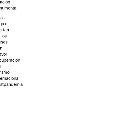
lación
ntimental
ile
ega al
p ten
 los
íses
on
ayor
cuperación
l
rismo
ternacional
ostpandemia