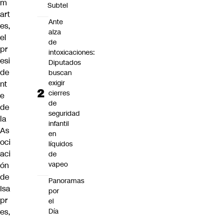
m
Subtel
art
Ante
es,
alza
el
de
pr
intoxicaciones:
esi
Diputados
de
buscan
exigir
nt
cierres
e
de
de
seguridad
la
infantil
As
en
oci
líquidos
aci
de
vapeo
ón
de
Panoramas
Isa
por
pr
el
es,
Día