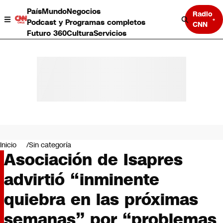
País
Mundo
Negocios
Radio
Podcast y Programas completos
CNN
Futuro 360
Cultura
Servicios
País
Mundo
Negocios
Inicio
Sin categoría
Asociación de Isapres
Deportes
Programas completos
advirtió “inminente
Cultura
Servicios
quiebra en las próximas
Bits
CNN Data
semanas” por “problemas
CNN tiempo