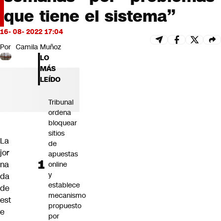
Futuro 360
que tiene el sistema”
Opinión
16- 08- 2022 17:04
Por
Camila Muñoz
LO
MÁS
LEÍDO
Tribunal
ordena
bloquear
sitios
La
de
jor
apuestas
na
online
y
da
establece
de
mecanismo
est
propuesto
e
por