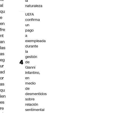
la
al
naturaleza
qu
UEFA
e
confirma
en
un
fre
pago
nt
a
exempleada
an
durante
las
la
as
gestión
eg
de
ur
Gianni
ad
Infantino,
or
en
medio
as
de
qu
desmentidos
ien
sobre
es
relación
re
sentimental