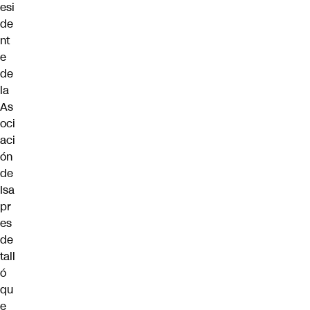
esi
de
nt
e
de
la
As
oci
aci
ón
de
Isa
pr
es
de
tall
ó
qu
e