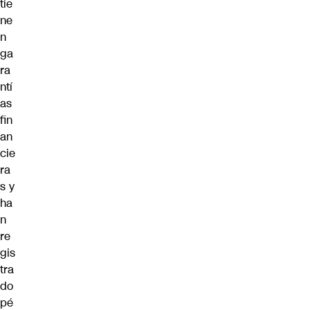
tie
ne
n
ga
ra
ntí
as
fin
an
cie
ra
s y
ha
n
re
gis
tra
do
pé