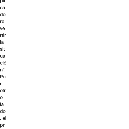
pli
ca
do
re
ve
rtir
la
sit
ua
ció
n”.
Po
r
otr
o
la
do
, el
pr