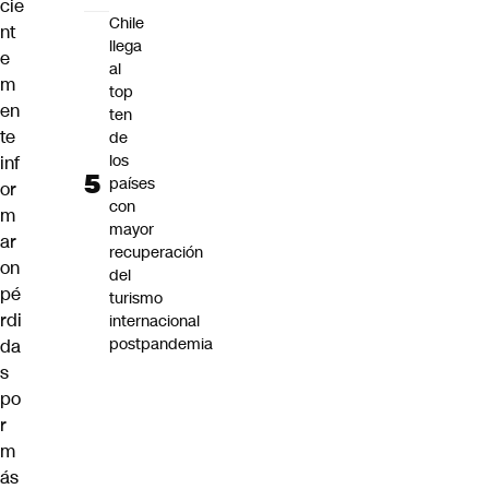
cie
Chile
nt
llega
e
al
m
top
en
ten
te
de
los
inf
países
or
con
m
mayor
ar
recuperación
on
del
pé
turismo
rdi
internacional
postpandemia
da
s
po
r
m
ás