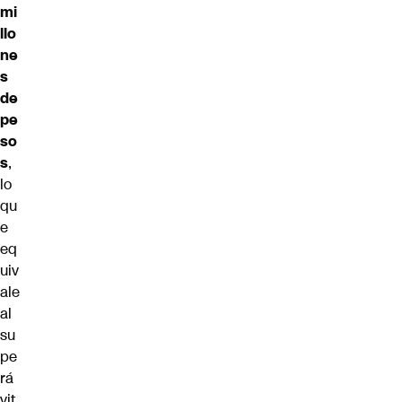
mi
llo
ne
s
de
pe
so
s
,
lo
qu
e
eq
uiv
ale
al
su
pe
rá
vit