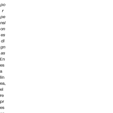
po
r
pe
nsi
on
es
di
gn
as
En
es
a
lín
ea,
el
re
pr
es