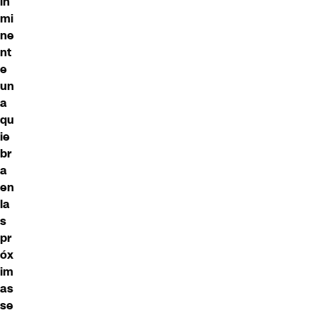
in
mi
ne
nt
e
un
a
qu
ie
br
a
en
la
s
pr
óx
im
as
se