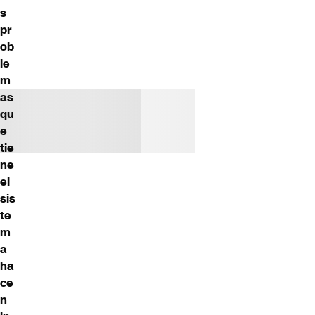
s
pr
ob
le
m
as
qu
e
tie
ne
el
sis
te
m
a
ha
ce
n