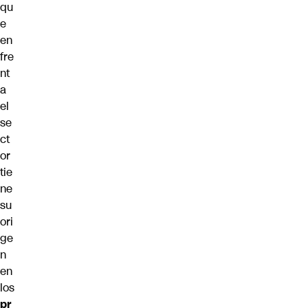
qu
e
en
fre
nt
a
el
se
ct
or
tie
ne
su
ori
ge
n
en
los
pr