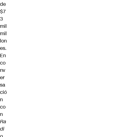
de
$7
3
mil
mil
lon
es.
En
co
nv
er
sa
ció
n
co
n
Ra
di
o