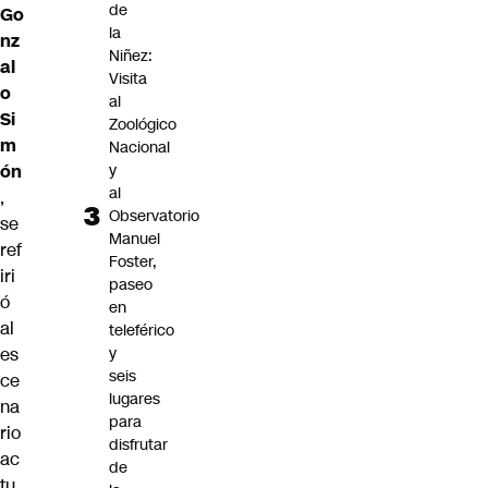
de
Go
la
nz
Niñez:
al
Visita
o
al
Si
Zoológico
m
Nacional
ón
y
al
,
Observatorio
se
Manuel
ref
Foster,
iri
paseo
ó
en
al
teleférico
es
y
seis
ce
lugares
na
para
rio
disfrutar
ac
de
tu