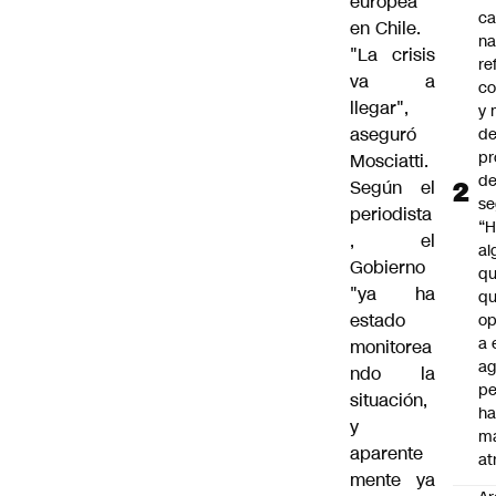
europea
c
en Chile.
na
"La crisis
re
va a
co
llegar",
y
aseguró
de
pr
Mosciatti.
d
Según el
se
periodista
“H
, el
al
Gobierno
q
"ya ha
qu
estado
op
a 
monitorea
ag
ndo la
pe
situación,
ha
y
m
aparente
at
mente ya