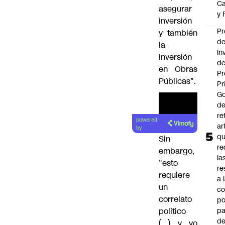
Ca
asegurar
y 
inversión
Pr
y también
d
la
In
inversión
de
en Obras
Pr
Públicas".
Pr
Go
de
re
powered
ar
by
q
Sin
re
embargo,
la
"esto
re
requiere
a 
un
c
correlato
po
pa
político
d
(…) y yo