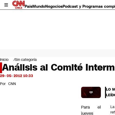
País
Mundo
Negocios
Podcast y Programas comp
País
Mundo
Inicio
Sin categoría
Negocios
Análisis al Comité Interm
Deportes
Programas completos
29- 05- 2012 10:33
Cultura
Por
CNN
Servicios
LO 
Bits
LEÍD
CNN Data
CNN tiempo
Para el
La
Futuro 360
re
jueves
Opinión