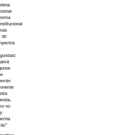
adena
cional
forma
nstitucional
 más
 30
oyectos
e
guridad:
abrá
gunos
ue
errán
onerse
esta
enda,
ro no
y
archa
rás”