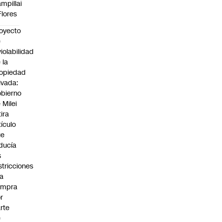
mpillai
Flores
oyecto
e
violabilidad
 la
opiedad
ivada:
bierno
 Milei
tira
tículo
ue
ducía
s
stricciones
la
ompra
r
rte
e