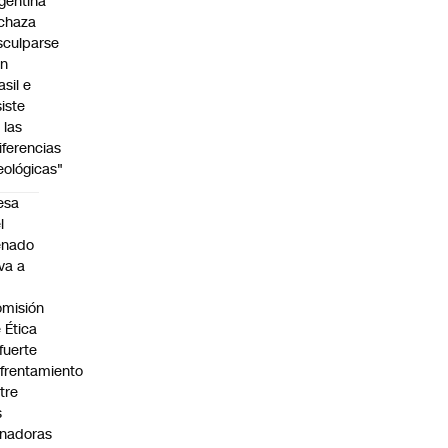
gentina
chaza
sculparse
on
asil e
siste
 las
iferencias
eológicas"
esa
l
enado
eva a
misión
 Ética
 fuerte
frentamiento
tre
s
nadoras