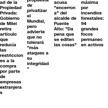
propuesta
ad de la
acusa
máxima
de
Propiedad
"encerron
por
privatizar
Privada:
a" del
incendios
el
Gobierno
alcalde de
forestales:
Mundial,
de Milei
Puente
94
pero
retira
Alto: "Da
grandes
advierte
artículo
pena que
focos
que no
que
se editen
permanec
tolerará
reducía
las cosas"
en activos
"más
las
ataques a
restriccion
su
es a la
integridad
compra
"
por parte
de
empresas
extranjera
s