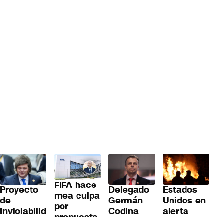
FIFA hace
Proyecto
Delegado
Estados
mea culpa
de
Germán
Unidos en
por
Inviolabilid
Codina
alerta