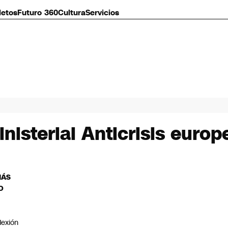
letos
Futuro 360
Cultura
Servicios
inisterial Anticrisis europ
MÁS
O
flexión