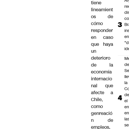
Ar
tiene
re
lineamient
di
os de
c
cómo
Br
responder
in
en
en caso
"d
que haya
id
un
deterioro
M
de la
de
S
economía
ll
internacio
la
nal que
Co
afecte a
de
Chile,
el
como
en
genreació
en
la
n de
se
empleos,