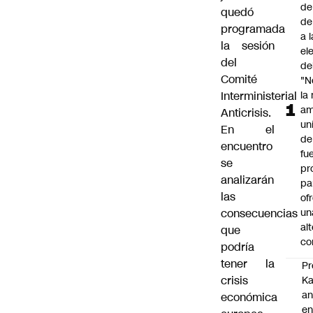
de
quedó
de
programada
a 
la sesión
el
del
de
Comité
"N
Interministerial
la
am
Anticrisis.
un
En el
de
encuentro
fu
se
pr
analizarán
pa
las
of
consecuencias
un
al
que
co
podría
tener la
Pr
crisis
Ka
an
económica
e