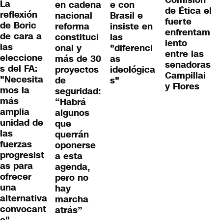
Comisión
La
en cadena
e con
de Ética el
reflexión
nacional
Brasil e
fuerte
de Boric
reforma
insiste en
enfrentam
de cara a
constituci
las
iento
las
onal y
"diferenci
entre las
eleccione
más de 30
as
senadoras
s del FA:
proyectos
ideológica
Campillai
"Necesita
de
s"
y Flores
mos la
seguridad:
más
“Habrá
amplia
algunos
unidad de
que
las
querrán
fuerzas
oponerse
progresist
a esta
as para
agenda,
ofrecer
pero no
una
hay
alternativa
marcha
convocant
atrás”