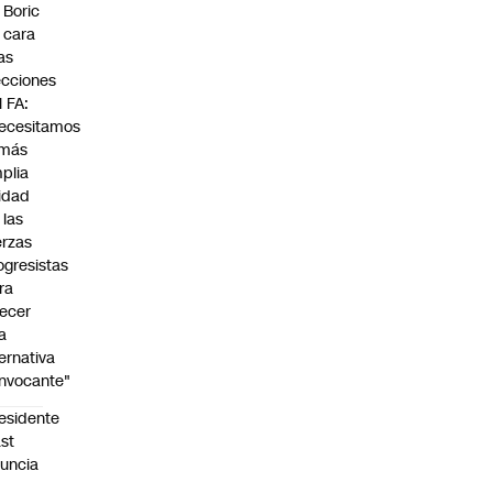
 Boric
 cara
las
ecciones
l FA:
ecesitamos
 más
plia
idad
 las
erzas
ogresistas
ra
recer
a
ternativa
nvocante"
esidente
st
uncia
n