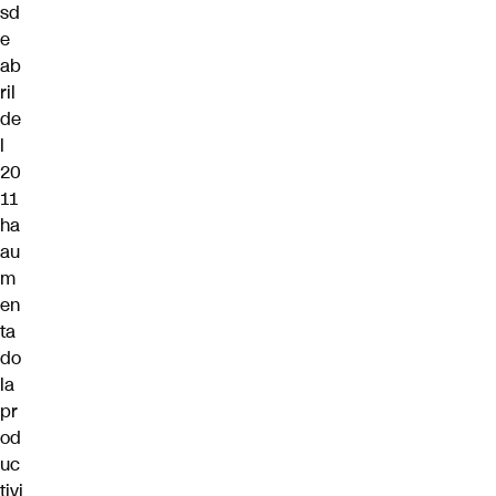
sd
e
ab
ril
de
l
20
11
ha
au
m
en
ta
do
la
pr
od
uc
tivi