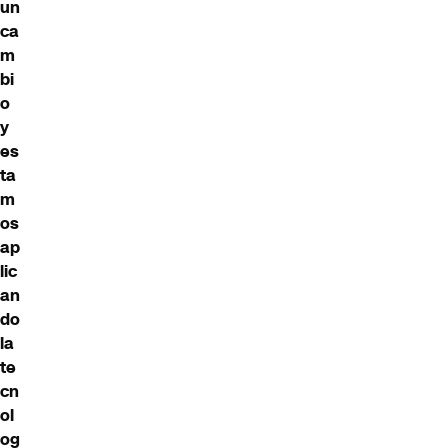
un
ca
m
bi
o
y
es
ta
m
os
ap
lic
an
do
la
te
cn
ol
og