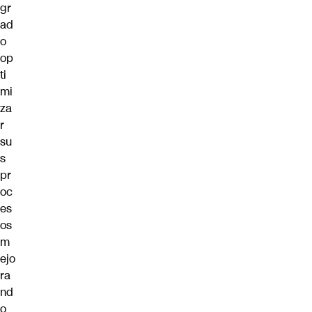
gr
ad
o
op
ti
mi
za
r
su
s
pr
oc
es
os
m
ejo
ra
nd
o