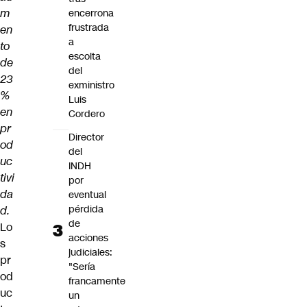
m
encerrona
frustrada
en
a
to
escolta
de
del
23
exministro
%
Luis
en
Cordero
pr
Director
od
del
uc
INDH
tivi
por
da
eventual
pérdida
d.
de
Lo
acciones
s
judiciales:
pr
"Sería
od
francamente
uc
un