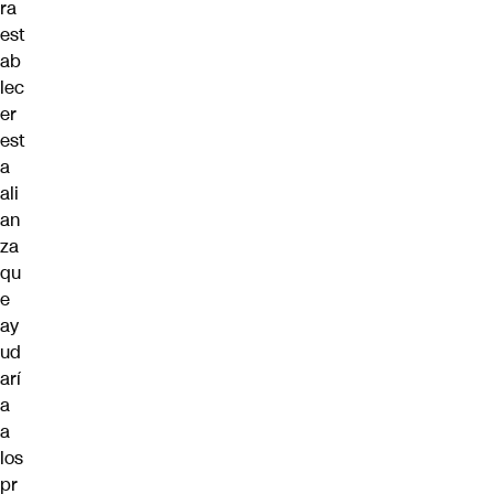
ra
est
ab
lec
er
est
a
ali
an
za
qu
e
ay
ud
arí
a
a
los
pr