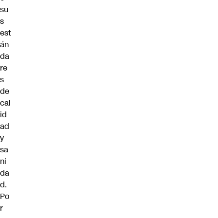
su
s
est
án
da
re
s
de
cal
id
ad
y
sa
ni
da
d.
Po
r