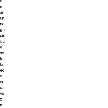
o
m
an
un
ne
go
cio
qu
e
se
for
tal
ec
e
ca
da
ve
z
m