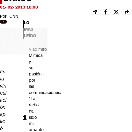
Futuro 360
01- 02- 2013 18:08
Opinión
Por
CNN
LO
MÁS
LEÍDO
Vladimiro
Mimica
y
su
Es
pasión
ta
por
vin
las
cul
comunicaciones:
"La
aci
radio
ón
ha
ap
sido
lic
mi
ó
amante