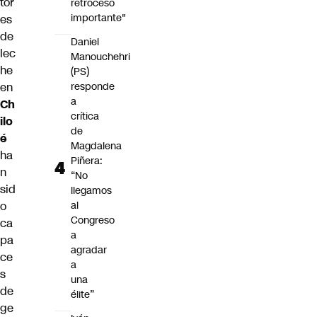
tor
retroceso
importante"
es
de
Daniel
lec
Manouchehri
he
(PS)
en
responde
a
Ch
crítica
ilo
de
é
Magdalena
ha
Piñera:
n
“No
sid
llegamos
o
al
Congreso
ca
a
pa
agradar
ce
a
s
una
de
élite”
ge