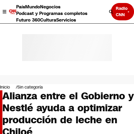
País
Mundo
Negocios
Radio
Podcast y Programas completos
CNN
Futuro 360
Cultura
Servicios
País
Mundo
Negocios
Inicio
Sin categoría
Alianza entre el Gobierno y
Deportes
Programas completos
Nestlé ayuda a optimizar
Cultura
Servicios
producción de leche en
Bits
CNN Data
Chiloé
CNN tiempo