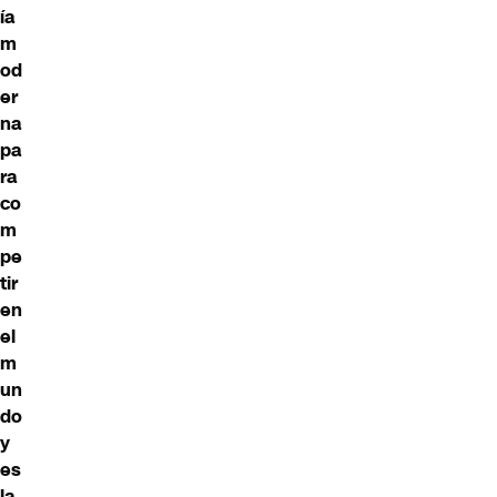
ía
m
od
er
na
pa
ra
co
m
pe
tir
en
el
m
un
do
y
es
la