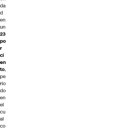
da
d
en
un
23
po
r
ci
en
to
,
pe
rio
do
en
el
cu
al
co