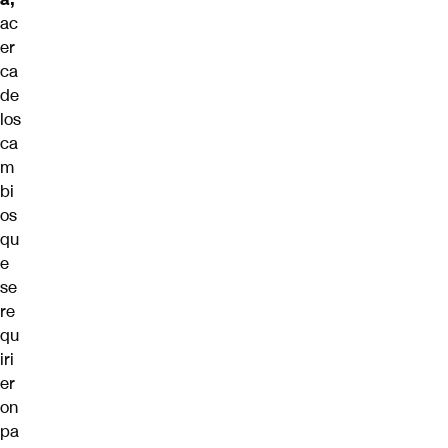
ac
er
ca
de
los
ca
m
bi
os
qu
e
se
re
qu
iri
er
on
pa