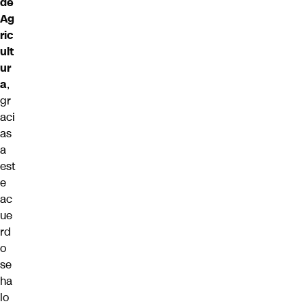
de
Ag
ric
ult
ur
a
,
gr
aci
as
a
est
e
ac
ue
rd
o
se
ha
lo