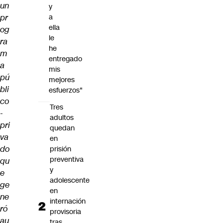
un
y
pr
a
ella
og
le
ra
he
m
entregado
a
mis
pú
mejores
bli
esfuerzos"
co
Tres
-
adultos
pri
quedan
va
en
do
prisión
preventiva
qu
y
e
adolescente
ge
en
ne
internación
ró
provisoria
au
tras