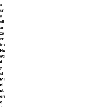
a
un
a
ali
an
za
en
tre
Ne
stl
é
y
el
Mi
ni
st
eri
o