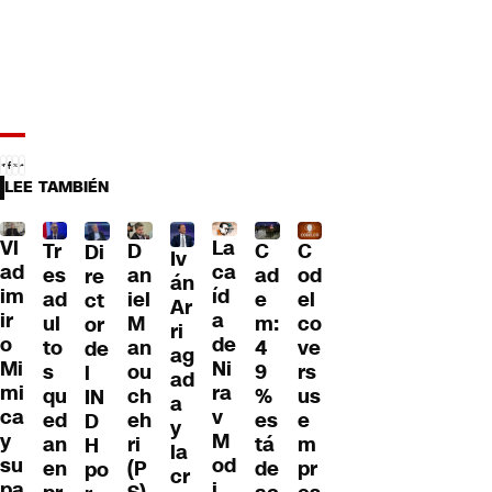
LEE TAMBIÉN
Vl
La
Tr
D
C
C
Di
Iv
ad
ca
es
an
ad
od
re
án
im
íd
ad
iel
e
el
ct
Ar
ir
a
ul
M
m:
co
or
ri
o
de
to
an
4
ve
de
ag
Mi
Ni
s
ou
9
rs
l
ad
mi
ra
qu
ch
%
us
IN
a
ca
v
ed
eh
es
e
D
y
y
M
an
ri
tá
m
H
la
su
od
en
(P
de
pr
po
cr
pa
i,