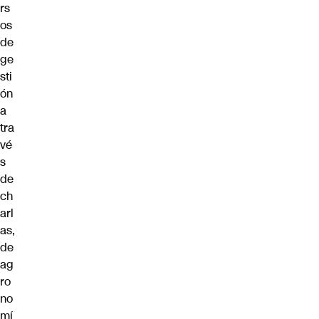
rs
os
de
ge
sti
ón
a
tra
vé
s
de
ch
arl
as,
de
ag
ro
no
mí