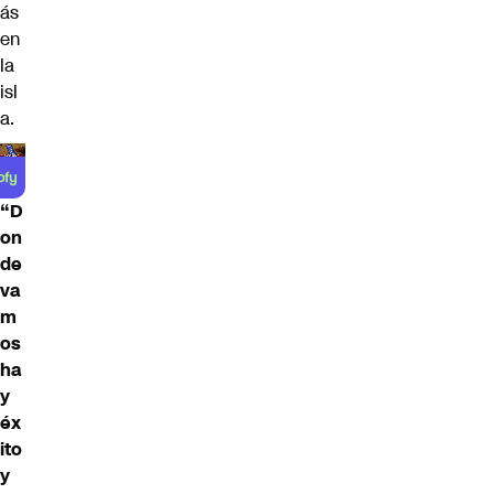
ás
en
la
isl
a.
“D
on
de
va
m
os
ha
y
éx
ito
y