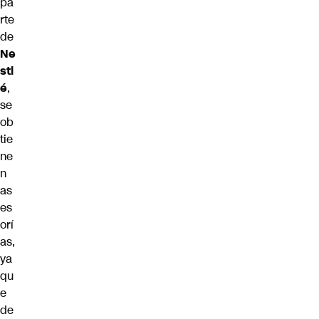
pa
rte
de
Ne
stl
é
,
se
ob
tie
ne
n
as
es
orí
as,
ya
qu
e
de