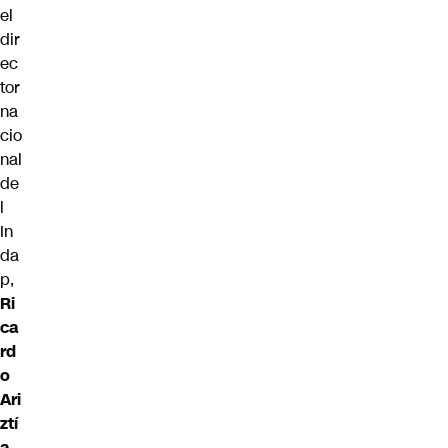
el
dir
ec
tor
na
cio
nal
de
l
In
da
p,
Ri
ca
rd
o
Ari
ztí
a,