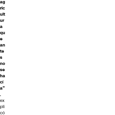
ag
ric
ult
ur
a
qu
e
an
te
s
no
se
ha
cí
a”
,
ex
pli
có