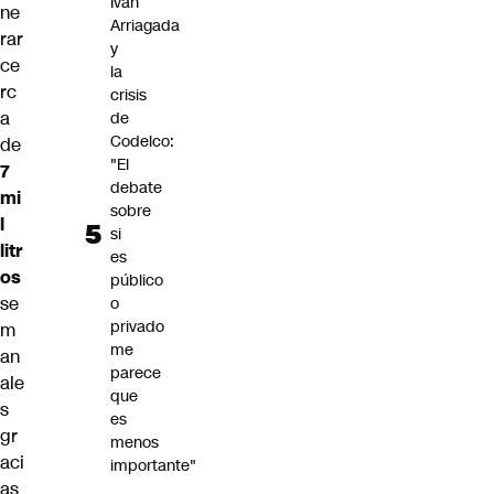
Iván
ne
Arriagada
rar
y
ce
la
rc
crisis
a
de
Codelco:
de
"El
7
debate
mi
sobre
l
si
litr
es
os
público
se
o
privado
m
me
an
parece
ale
que
s
es
gr
menos
aci
importante"
as