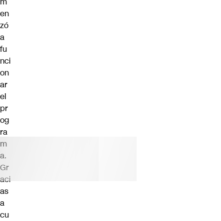
m
en
zó
a
fu
nci
on
ar
el
pr
og
ra
m
a.
Gr
aci
as
a
cu