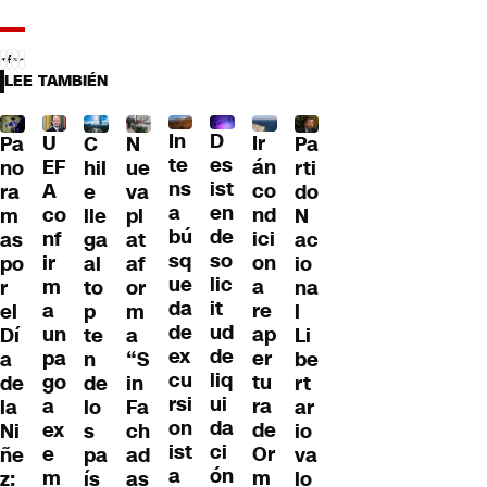
LEE TAMBIÉN
D
In
U
Ir
Pa
C
N
Pa
es
te
EF
án
no
hil
ue
rti
ist
ns
A
co
ra
e
va
do
en
a
co
nd
m
lle
pl
N
de
bú
nf
ici
as
ga
at
ac
so
sq
ir
on
po
al
af
io
lic
ue
m
a
r
to
or
na
it
da
a
re
el
p
m
l
ud
de
un
ap
Dí
te
a
Li
de
ex
pa
er
a
n
“S
be
liq
cu
go
tu
de
de
in
rt
ui
rsi
a
ra
la
lo
Fa
ar
da
on
ex
de
Ni
s
ch
io
ci
ist
e
Or
ñe
pa
ad
va
ón
a
m
m
z:
ís
as
lo