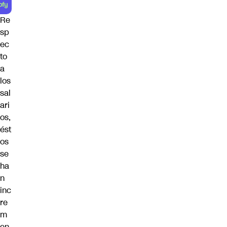
Re
sp
ec
to
a
los
sal
ari
os,
ést
os
se
ha
n
inc
re
m
en