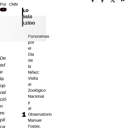
Por
CNN
Futuro 360
LO
Opinión
MÁS
LEÍDO
Panoramas
por
el
Día
De
de
sd
la
e
Niñez:
la
Visita
al
op
Zoológico
osi
Nacional
ció
y
n
al
re
Observatorio
pli
Manuel
ca
Foster,