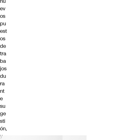
nu
ev
os
pu
est
os
de
tra
ba
jos
du
ra
nt
e
su
ge
sti
ón,
y