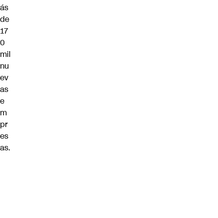
ás
de
17
0
mil
nu
ev
as
e
m
pr
es
as.