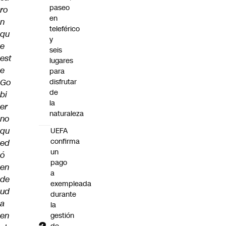
paseo
ro
en
n
teleférico
qu
y
e
seis
est
lugares
e
para
Go
disfrutar
de
bi
la
er
naturaleza
no
qu
UEFA
confirma
ed
un
ó
pago
en
a
de
exempleada
ud
durante
a
la
en
gestión