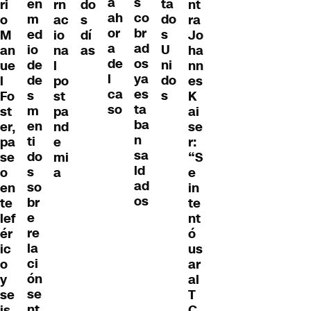
s
a
en
ta
ri
rn
do
nt
co
ah
m
do
o
ac
s
ra
br
or
ed
s
M
io
dí
Jo
ad
a
io
U
an
na
as
ha
os
de
de
ni
ue
l
nn
ya
l
de
do
l
po
es
es
ca
s
s
Fo
st
K
ta
so
m
st
pa
ai
ba
en
er,
nd
se
n
ti
pa
e
r:
sa
do
se
mi
“S
ld
s
o
a
e
ad
so
en
in
os
br
te
te
e
lef
nt
re
ér
ó
la
ic
us
ci
o
ar
ón
y
al
se
se
T
nt
is
C