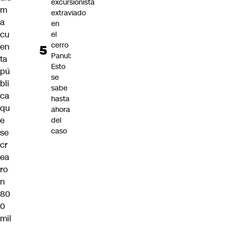
excursionista
m
extraviado
a
en
cu
el
cerro
en
Panul:
ta
Esto
pú
se
bli
sabe
ca
hasta
qu
ahora
e
del
caso
se
cr
ea
ro
n
80
0
mil