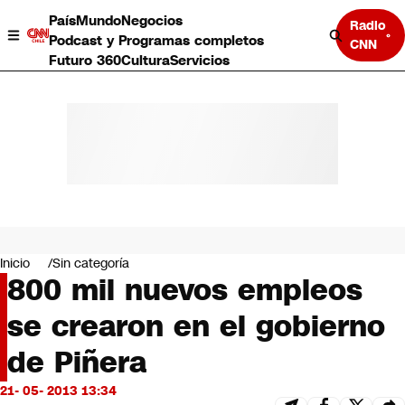
País
Mundo
Negocios
Radio
Podcast y Programas completos
CNN
Futuro 360
Cultura
Servicios
País
Mundo
Negocios
Inicio
Sin categoría
800 mil nuevos empleos
Deportes
Programas completos
se crearon en el gobierno
Cultura
Servicios
de Piñera
Bits
CNN Data
21- 05- 2013 13:34
CNN tiempo