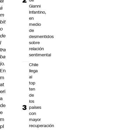
de
el
Gianni
á
Infantino,
m
en
bit
medio
o
de
de
desmentidos
l
sobre
relación
tra
sentimental
ba
jo.
Chile
En
llega
al
m
top
at
ten
eri
de
a
los
de
países
e
con
m
mayor
recuperación
pl