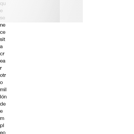
qu
e
se
ne
ce
sit
a
cr
ea
r
otr
o
mil
lón
de
e
m
pl
eo