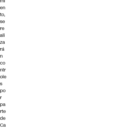
mi
en
to,
se
re
ali
za
rá
n
co
ntr
ole
s
po
r
pa
rte
de
Ca