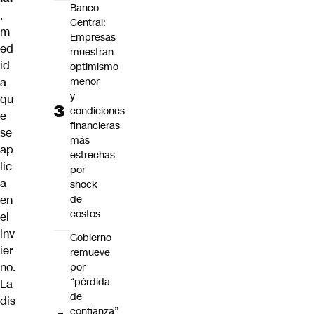
Banco
,
Central:
m
Empresas
ed
muestran
id
optimismo
menor
a
y
qu
condiciones
e
financieras
se
más
ap
estrechas
lic
por
a
shock
de
en
costos
el
inv
Gobierno
ier
remueve
no.
por
“pérdida
La
de
dis
confianza”