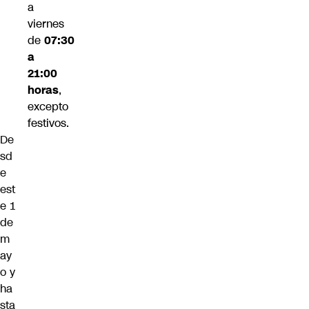
a
viernes
de
07:30
a
21:00
horas
,
excepto
festivos.
De
sd
e
est
e 1
de
m
ay
o y
ha
sta