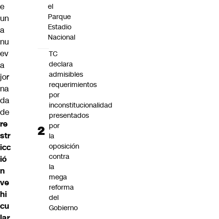
e
el
Parque
un
Estadio
a
Nacional
nu
ev
TC
declara
a
admisibles
jor
requerimientos
na
por
da
inconstitucionalidad
de
presentados
re
por
str
la
oposición
icc
contra
ió
la
n
mega
ve
reforma
hi
del
cu
Gobierno
lar