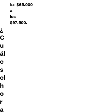
los
$65.000
a
los
$97.500.
¿
C
u
ál
e
s
el
h
o
r
a