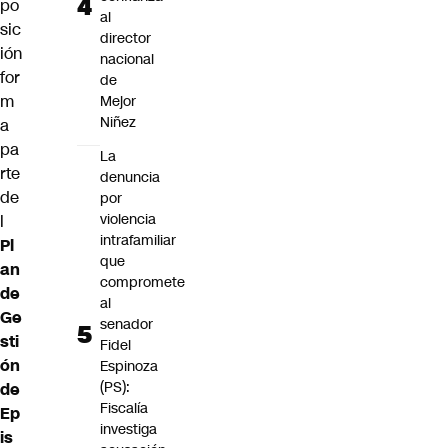
po
al
sic
director
ión
nacional
for
de
m
Mejor
Niñez
a
pa
La
rte
denuncia
de
por
violencia
l
intrafamiliar
Pl
que
an
compromete
de
al
Ge
senador
sti
Fidel
ón
Espinoza
(PS):
de
Fiscalía
Ep
investiga
is