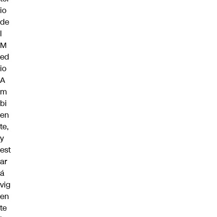
io
de
l
M
ed
io
A
m
bi
en
te,
y
est
ar
á
vig
en
te