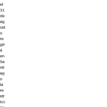
el
31
de
ag
ost
o
re
gir
á
en
Sa
nti
ag
o
la
re
str
icc