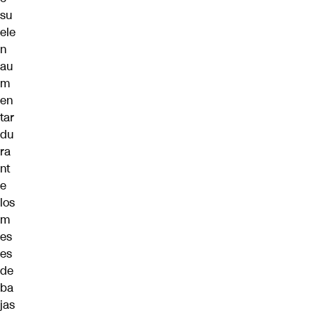
su
ele
n
au
m
en
tar
du
ra
nt
e
los
m
es
es
de
ba
jas