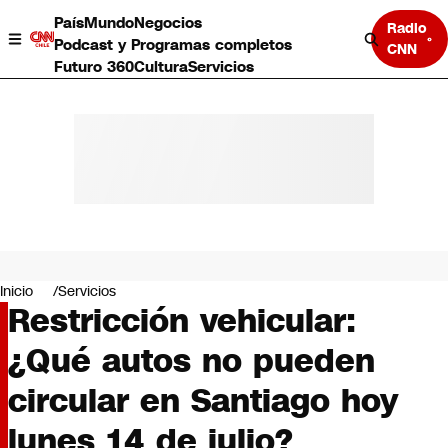
País
Mundo
Negocios
Radio
Podcast y Programas completos
CNN
Futuro 360
Cultura
Servicios
País
Mundo
Negocios
Inicio
Servicios
Restricción vehicular:
Deportes
Programas completos
¿Qué autos no pueden
Cultura
Servicios
circular en Santiago hoy
Bits
CNN Data
lunes 14 de julio?
CNN tiempo