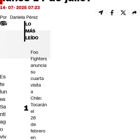
Futuro 360
14- 07- 2025 07:23
Opinión
Por
Daniela Pérez
LO
MÁS
LEÍDO
Foo
Fighters
anuncia
su
Es
cuarta
te
visita
lun
a
Chile:
es
Tocarán
Sa
el
nti
28
ag
de
o
febrero
viv
en