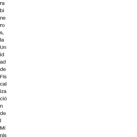
ra
bi
ne
ro
s,
la
Un
id
ad
de
Fis
cal
iza
ció
n
de
l
Mi
nis