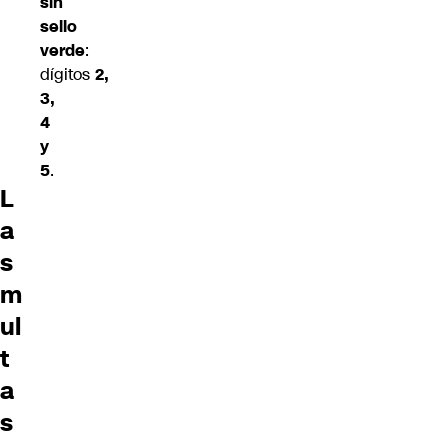
sin
sello
verde
:
dígitos
2,
3,
4
y
5
.
L
a
s
m
ul
t
a
s