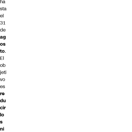
ha
sta
el
31
de
ag
os
to
.
El
ob
jeti
vo
es
re
du
cir
lo
s
ni