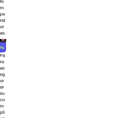
te
m
pe
rat
ur
as.
Pa
ra
as
eg
ur
ar
su
cu
m
pli