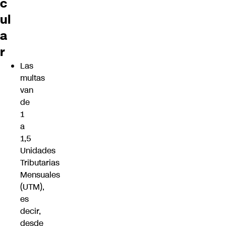
c
ul
a
r
Las
multas
van
de
1
a
1,5
Unidades
Tributarias
Mensuales
(UTM),
es
decir,
desde