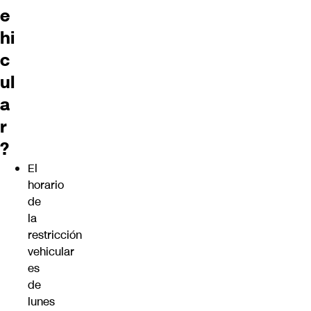
e
hi
c
ul
a
r
?
El
horario
de
la
restricción
vehicular
es
de
lunes