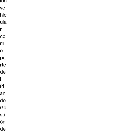
ión
ve
hic
ula
r
co
m
o
pa
rte
de
l
Pl
an
de
Ge
sti
ón
de