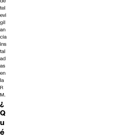
de
tel
evi
gil
an
cia
ins
tal
ad
as
en
la
R
M.
¿
Q
u
é