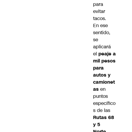
para
evitar
tacos.
En ese
sentido,
se
aplicará
el
peaje a
mil pesos
para
autos y
camionet
as
en
puntos
específico
s de las
Rutas 68
y 5
Norte.