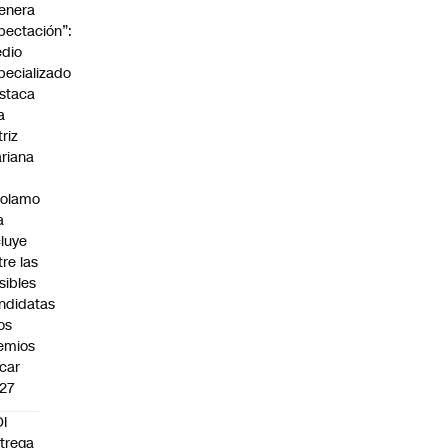
enera
pectación”:
dio
pecializado
staca
a
triz
riana
rolamo
a
cluye
tre las
sibles
ndidatas
los
emios
car
27
I
trega