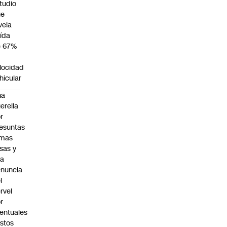
tudio
ue
vela
ída
e 67%
n
locidad
hicular
na
erella
r
esuntas
rmas
lsas y
na
nuncia
l
rvel
r
entuales
stos