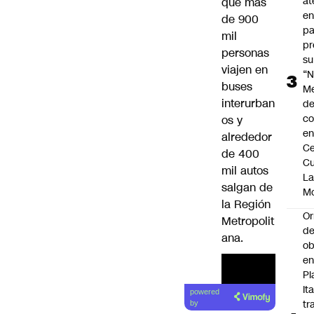
at
que más
en
de 900
pa
mil
pr
personas
su
viajen en
“N
buses
M
interurban
de
co
os y
en
alrededor
Ce
de 400
Cu
mil autos
L
salgan de
M
la Región
Or
Metropolit
de
ana.
ob
e
Pl
Ita
powered
tr
by