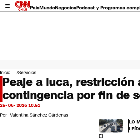
País
Mundo
Negocios
Podcast y Programas comp
País
Mundo
Inicio
Servicios
Negocios
Peaje a luca, restricció
Deportes
contingencia por fin de 
Programas completos
Cultura
Servicios
25- 06- 2026 10:51
Bits
Por
Valentina Sánchez Cárdenas
CNN Data
LO 
CNN tiempo
LEÍD
Futuro 360
El
Opinión