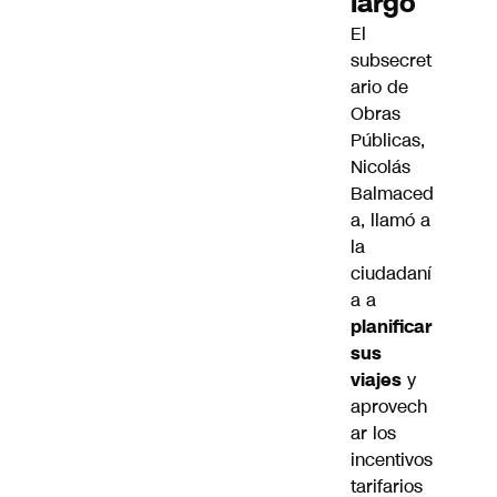
largo
El
subsecret
ario de
Obras
Públicas,
Nicolás
Balmaced
a, llamó a
la
ciudadaní
a a
planificar
sus
viajes
y
aprovech
ar los
incentivos
tarifarios