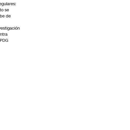
regulares:
to se
be de
vestigación
ntra
 PDG