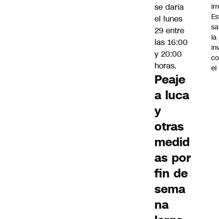
ir
se daría
Es
el lunes
sa
29 entre
la
las 16:00
in
y 20:00
co
horas.
el
Peaje
a luca
y
otras
medid
as por
fin de
sema
na