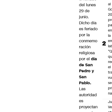
al
del lunes
Go
29 de
2
junio.
pr
Dicho día
pa
es feriado
en
por la
la
conmemo
em
la
ración
“
religiosa
q
por el
día
re
de San
el
Pedro y
tr
San
vu
Pablo.
se
pr
Las
na
autoridad
es
Ju
proyectan
V