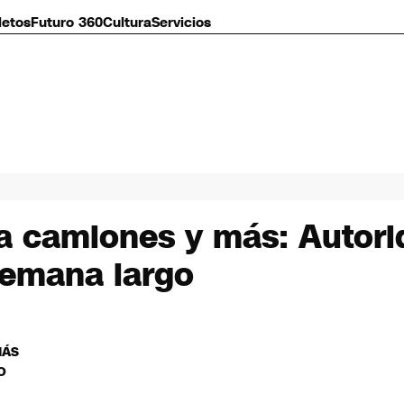
letos
Futuro 360
Cultura
Servicios
n a camiones y más: Autori
semana largo
MÁS
O