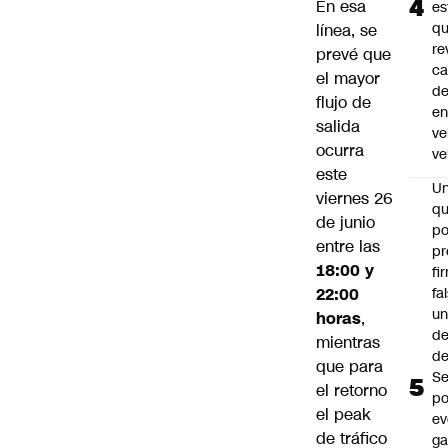
En esa
es
q
línea, se
re
prevé que
ca
el mayor
d
flujo de
e
salida
ve
ocurra
ve
este
U
viernes 26
qu
de junio
po
entre las
pr
18:00 y
fi
fa
22:00
u
horas
,
de
mientras
de
que para
Se
el retorno
po
el peak
ev
de tráfico
ga