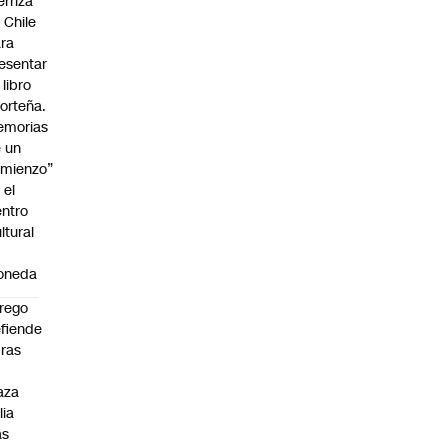
erriza
 Chile
ra
esentar
 libro
orteña.
emorias
 un
mienzo”
 el
ntro
ltural
a
oneda
rego
fiende
ras
n
aza
lia
as