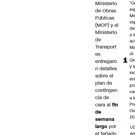
Ministerio
“G
ex
de Obras
Me
Públicas
es
(MOP) y el
de
Ministerio
a l
de
ac
Transport
Ma
es
di
Gi
entregaro
y l
n detalles
in
sobre el
en
plan de
po
contingen
ca
cia de
a 
cara al
fin
Pr
Os
de
20
semana
largo
por
UD
el feriado
en