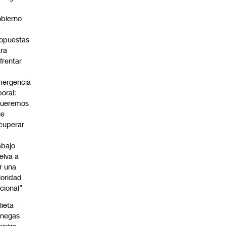
bierno
0
opuestas
ra
frentar
ergencia
boral:
Queremos
ue
cuperar
abajo
elva a
r una
ioridad
cional”
lieta
enegas