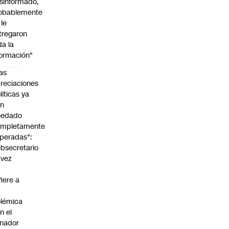
sinformado,
obablemente
 le
tregaron
da la
formación"
as
reciaciones
líticas ya
an
uedado
ompletamente
peradas":
bsecretario
avez
fiere a
lémica
n el
nador