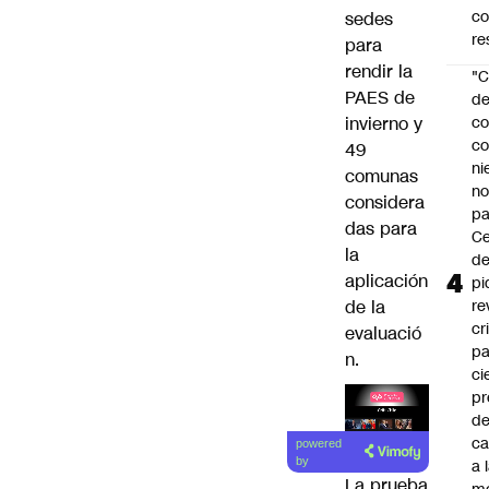
c
sedes
re
para
rendir la
"C
PAES de
d
invierno y
co
co
49
ni
comunas
n
considera
pa
das para
Ce
la
de
aplicación
pi
de la
re
cr
evaluació
pa
n.
ci
pr
d
Lea el
c
powered
artículo
by
a 
La prueba