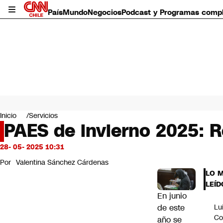
País
Mundo
Negocios
Podcast y Programas comp
País
Mundo
Inicio
Servicios
Negocios
PAES de invierno 2025: R
Deportes
Programas completos
28- 05- 2025 10:31
Cultura
Por
Valentina Sánchez Cárdenas
Servicios
LO 
Bits
LEÍD
CNN Data
En junio
CNN tiempo
de este
Lu
Futuro 360
Co
año se
Opinión