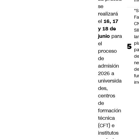
m
se
"S
realizará
Fa
el
16, 17
C
y 18 de
SII
junio
para
la
pl
el
pa
proceso
de
de
ne
admisión
d
2026 a
fu
universida
ir
des,
centros
de
formación
técnica
(CFT) e
institutos