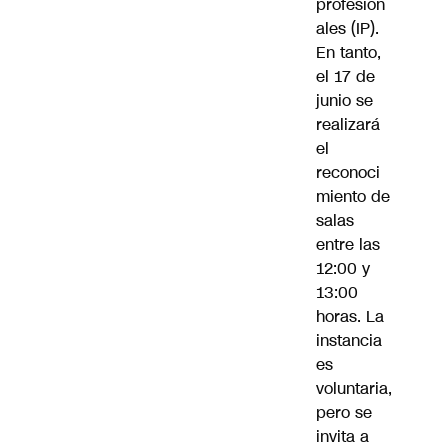
profesion
ales (IP).
En tanto,
el 17 de
junio se
realizará
el
reconoci
miento de
salas
entre las
12:00 y
13:00
horas. La
instancia
es
voluntaria,
pero se
invita a