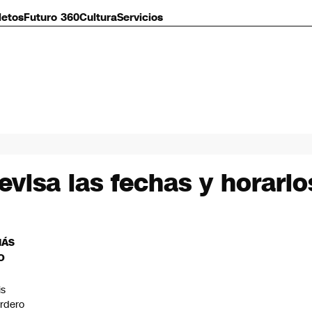
letos
Futuro 360
Cultura
Servicios
evisa las fechas y horari
MÁS
O
is
rdero