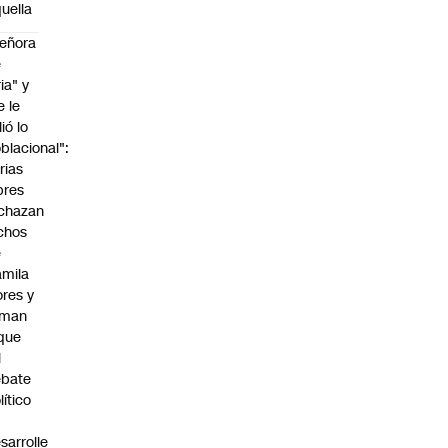
uella
eñora
e
ria" y
e le
lió lo
blacional":
rias
bres
chazan
chos
e
mila
ores y
aman
que
l
ebate
lítico
sarrolle