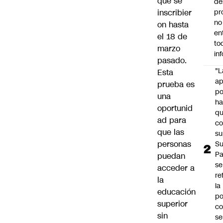
que se
de
inscribier
pr
no
on hasta
en
el 18 de
to
marzo
in
pasado.
"L
Esta
ap
prueba es
po
una
h
oportunid
q
ad para
c
que las
su
personas
Su
P
puedan
se
acceder a
re
la
la
educación
po
superior
co
sin
se