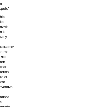
on
speto"
hile
ebe
nvivir
n la
eve y
o
ralizarse":
ntros
 ski
den
visar
iterios
ra el
erre
eventivo
e
aminos
la