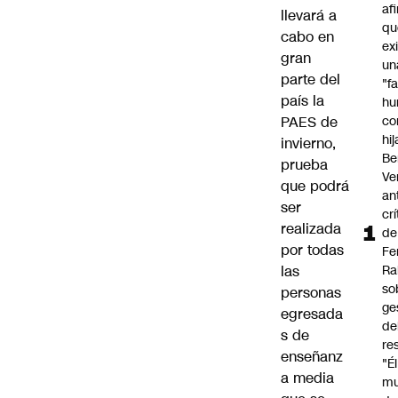
af
llevará a
qu
cabo en
ex
gran
un
parte del
"f
país la
hu
PAES de
co
hi
invierno,
Be
prueba
Ve
que podrá
an
ser
cr
realizada
de
por todas
Fe
las
Ra
so
personas
ge
egresada
de
s de
re
enseñanz
"É
a media
m