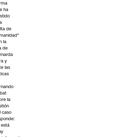
irma
e ha
istido
a
alta de
manidad"
n la
ja de
rnarda
ra y
te las
íticas
rnando
bat
bre la
stión
l caso
sponde:
l está
uy