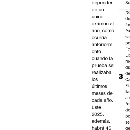
depender
Sq
de un
"S
único
d
examen al
fe
año, como
"s
sa
ocurría
po
anteriorm
Fe
ente
Li
cuando la
re
prueba se
di
realizaba
d
los
Ca
Fl
últimos
ll
meses de
a 
cada año.
"e
Este
d
2025,
po
además,
se
habrá 45
de