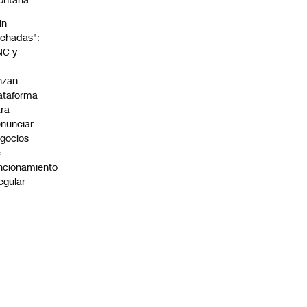
ontaña
in
chadas":
NC y
nzan
ataforma
ra
nunciar
gocios
e
ncionamiento
regular