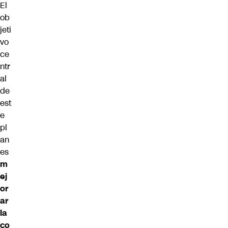
El
ob
jeti
vo
ce
ntr
al
de
est
e
pl
an
es
m
ej
or
ar
la
co