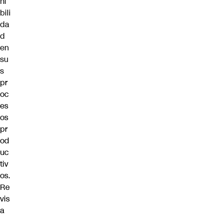
ni
bili
da
d
en
su
s
pr
oc
es
os
pr
od
uc
tiv
os.
Re
vis
a