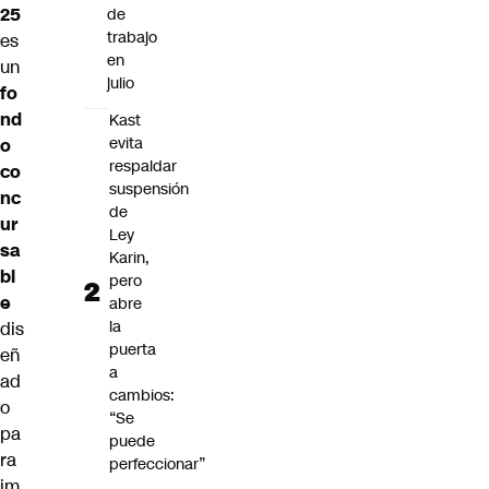
25
de
trabajo
es
en
un
julio
fo
nd
Kast
evita
o
respaldar
co
suspensión
nc
de
ur
Ley
sa
Karin,
bl
pero
e
abre
la
dis
puerta
eñ
a
ad
cambios:
o
“Se
pa
puede
ra
perfeccionar”
im