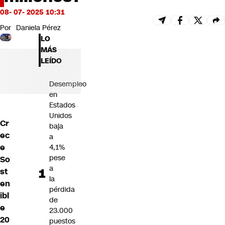
Futuro 360
08- 07- 2025 10:31
Opinión
Por
Daniela Pérez
LO
MÁS
LEÍDO
Desempleo
en
Estados
Unidos
Cr
baja
ec
a
e
4,1%
pese
So
a
st
la
en
pérdida
ibl
de
e
23.000
20
puestos