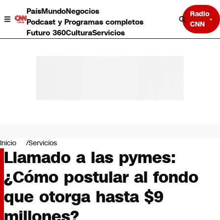
País
Mundo
Negocios
Radio
Podcast y Programas completos
CNN
Futuro 360
Cultura
Servicios
País
Mundo
Negocios
Inicio
Servicios
Llamado a las pymes:
Deportes
Programas completos
¿Cómo postular al fondo
Cultura
Servicios
que otorga hasta $9
Bits
CNN Data
millones?
CNN tiempo