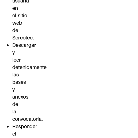
usuaria
en
el
sitio
web
de
Sercotec
.
Descargar
y
leer
detenidamente
las
bases
y
anexos
de
la
convocatoria.
Responder
el