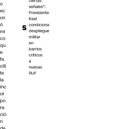
ciertas
o
señales":
ec
Presidente
on
Kast
ó
condiciona
despliegue
mi
militar
co
en
qu
barrios
e
críticos
fa
a
cili
nuevas
te
RUF
la
inc
or
po
ra
ció
n
de