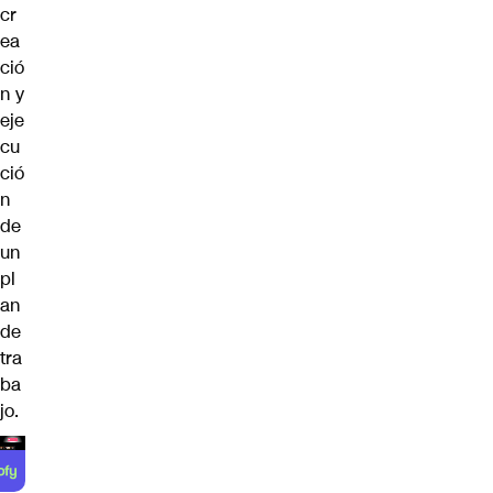
cr
ea
ció
n y
eje
cu
ció
n
de
un
pl
an
de
tra
ba
jo.