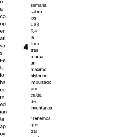
o
semana
a
sobre
co
los
op
US$
er
6,4
la
ati
libra
va
tras
s.
marcar
Es
un
to
máximo
lo
histórico
ha
impulsado
por
ce
caída
m
de
ed
inventarios
ian
"Tenemos
te
que
ap
dar
oy