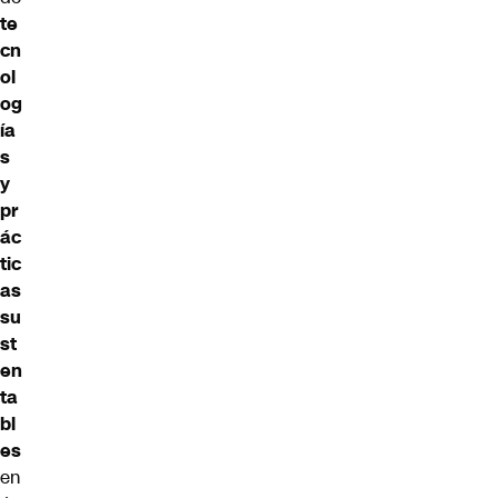
te
cn
ol
og
ía
s
y
pr
ác
tic
as
su
st
en
ta
bl
es
en