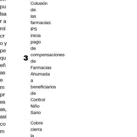
Colusión
pu
de
lsa
las
r a
farmacias:
mi
IPS
inicia
cr
pago
o y
de
pe
compensaciones
qu
de
eñ
Farmacias
as
Ahumada
e
a
beneficiarios
m
de
pr
Control
es
Niño
as,
Sano
así
Cobre
co
cierra
m
la