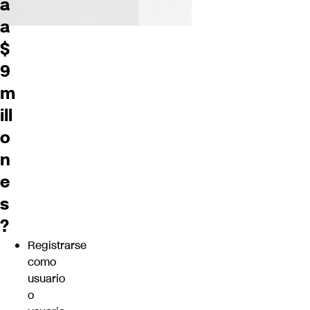
a
a
$
9
m
ill
o
n
e
s
?
Registrarse
como
usuario
o