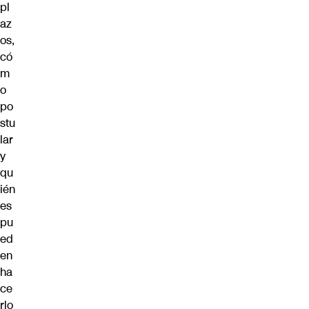
pl
az
os,
có
m
o
po
stu
lar
y
qu
ién
es
pu
ed
en
ha
ce
rlo