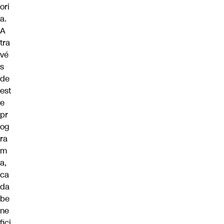
ori
a.
A
tra
vé
s
de
est
e
pr
og
ra
m
a,
ca
da
be
ne
fici