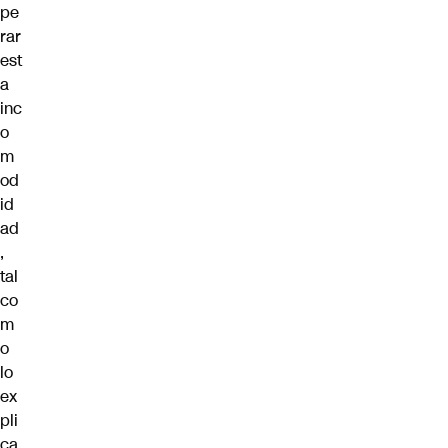
pe
rar
est
a
inc
o
m
od
id
ad
,
tal
co
m
o
lo
ex
pli
ca