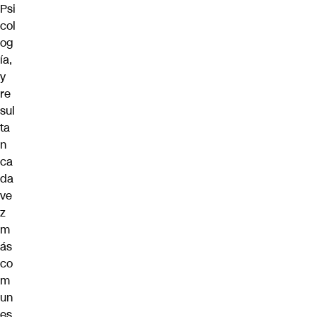
Psi
col
og
ía,
y
re
sul
ta
n
ca
da
ve
z
m
ás
co
m
un
es