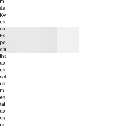
m
ás
jóv
en
es.
Es
pe
cia
list
as
en
sal
ud
m
en
tal
as
eg
ur