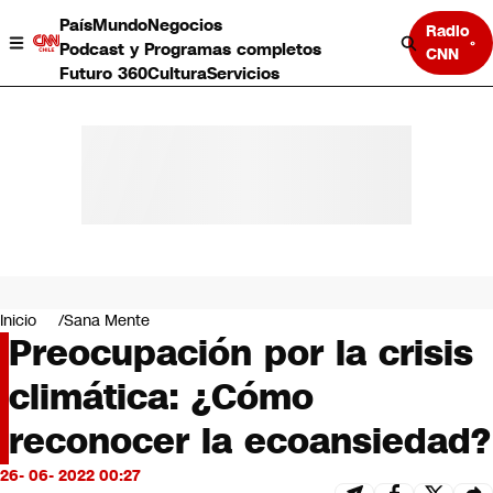
País
Mundo
Negocios
Radio
Podcast y Programas completos
CNN
Futuro 360
Cultura
Servicios
País
Mundo
Negocios
Inicio
Sana Mente
Preocupación por la crisis
Deportes
Programas completos
climática: ¿Cómo
Cultura
Servicios
reconocer la ecoansiedad?
Bits
CNN Data
26- 06- 2022 00:27
CNN tiempo