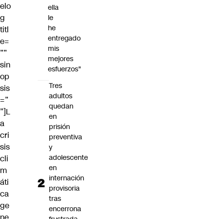
elo
ella
g
le
he
titl
entregado
e=
mis
””
mejores
sin
esfuerzos"
op
Tres
sis
adultos
=”
quedan
”]L
en
a
prisión
cri
preventiva
sis
y
adolescente
cli
en
m
internación
áti
provisoria
ca
tras
ge
encerrona
ne