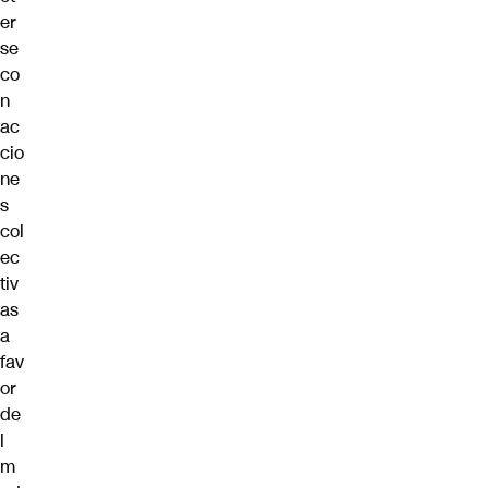
er
se
co
n
ac
cio
ne
s
col
ec
tiv
as
a
fav
or
de
l
m