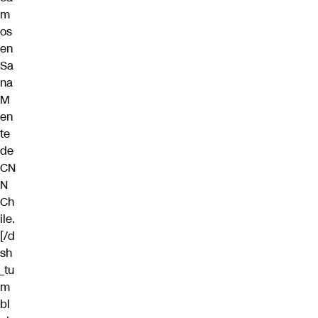
m
os
en
Sa
na
M
en
te
de
CN
N
Ch
ile.
[/d
sh
_tu
m
bl