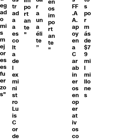
im
en
eg
tr
r
FF
s
po
os
ad
ad
a
.A
po
rt
im
o
a
un
A.
r
an
po
mi
a
a
ap
m
te
rt
s
es
éli
oy
ás
"
an
m
co
te
en
de
te
ej
lt
”
a
$7
"
or
a
C
9
es
de
ar
mi
es
l
ab
l
fu
ex
in
mi
er
mi
er
llo
zo
ni
os
ne
s"
st
en
s
ro
op
Lu
er
is
at
C
iv
or
os
de
co