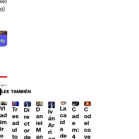
elo
g]
LEE TAMBIÉN
Vl
La
Tr
D
C
C
Di
Iv
ad
ca
es
an
ad
od
re
án
im
íd
ad
iel
e
el
ct
Ar
ir
a
ul
M
m:
co
or
ri
o
de
to
an
4
ve
de