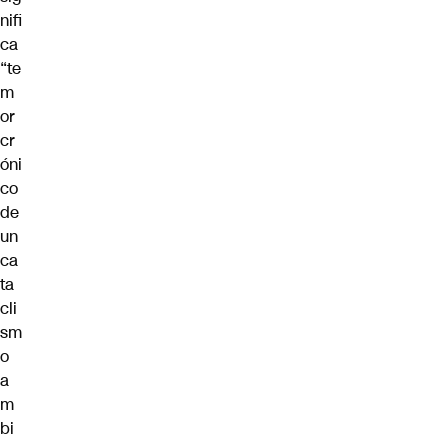
nifi
ca
“te
m
or
cr
óni
co
de
un
ca
ta
cli
sm
o
a
m
bi