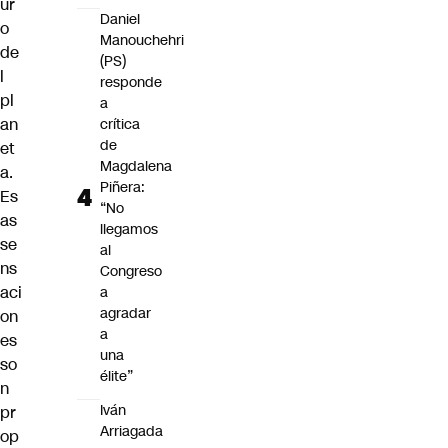
ur
Daniel
o
Manouchehri
de
(PS)
l
responde
pl
a
an
crítica
de
et
Magdalena
a.
Piñera:
Es
“No
as
llegamos
se
al
ns
Congreso
aci
a
agradar
on
a
es
una
so
élite”
n
Iván
pr
Arriagada
op