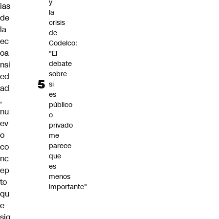
y
ias
la
de
crisis
la
de
ec
Codelco:
oa
"El
debate
nsi
sobre
ed
si
ad
es
,
público
nu
o
ev
privado
o
me
parece
co
que
nc
es
ep
menos
to
importante"
qu
e
sig