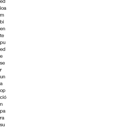
ed
ioa
m
bi
en
te
pu
ed
e
se
r
un
a
op
ció
n
pa
ra
su