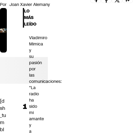
Por
Joan Xavier Alemany
Futuro 360
LO
Opinión
MÁS
LEÍDO
Vladimiro
Mimica
y
su
pasión
por
las
comunicaciones:
"La
radio
ha
[d
sido
sh
mi
_tu
amante
m
y
bl
a