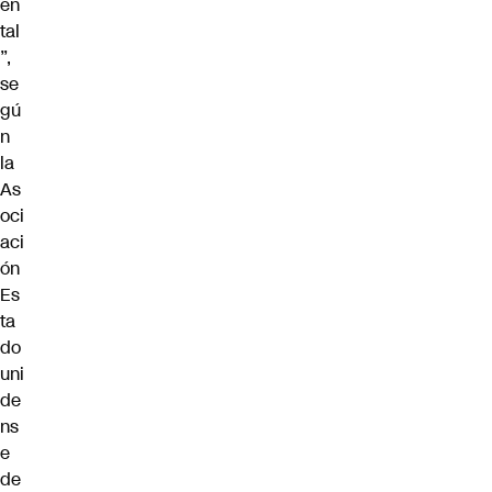
en
tal
”,
se
gú
n
la
As
oci
aci
ón
Es
ta
do
uni
de
ns
e
de