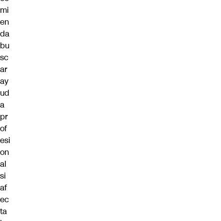
mi
en
da
bu
sc
ar
ay
ud
a
pr
of
esi
on
al
si
af
ec
ta