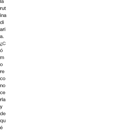
la
rut
ina
di
ari
a.
¿C
ó
m
o
re
co
no
ce
rla
y
de
qu
é