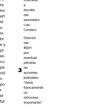
frustrada
ra
a
escolta
inc
del
ert
exministro
id
Luis
u
Cordero
m
Director
br
del
e y
INDH
pr
por
eo
eventual
cu
pérdida
pa
de
ció
acciones
judiciales:
n
"Sería
po
francamente
r
un
el
retroceso
fut
importante"