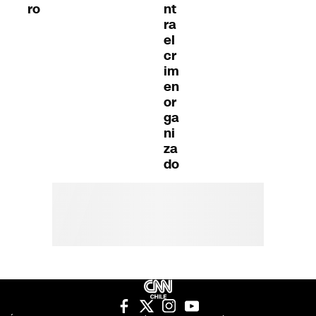
ro
nt
ra
el
cr
im
en
or
ga
ni
za
do