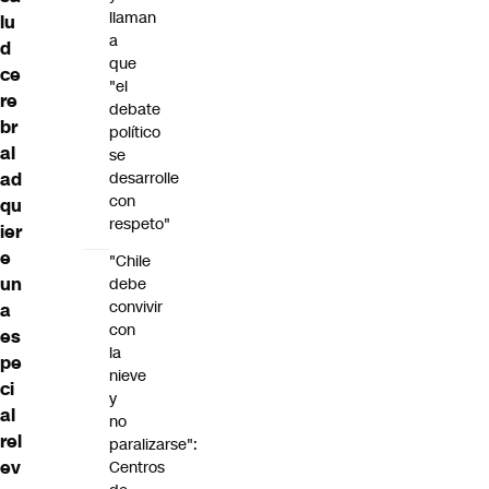
llaman
lu
a
d
que
ce
"el
re
debate
br
político
al
se
ad
desarrolle
con
qu
respeto"
ier
e
"Chile
un
debe
convivir
a
con
es
la
pe
nieve
ci
y
al
no
rel
paralizarse":
ev
Centros