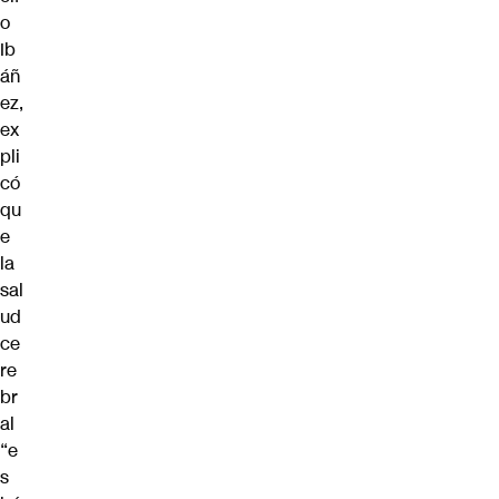
o
Ib
áñ
ez,
ex
pli
có
qu
e
la
sal
ud
ce
re
br
al
“e
s