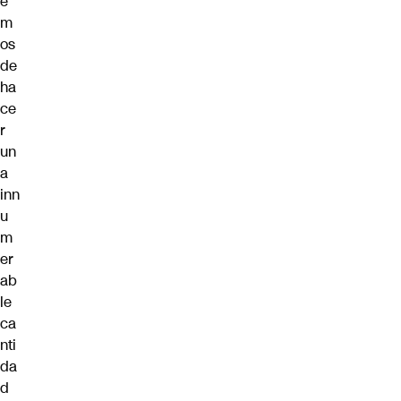
e
m
os
de
ha
ce
r
un
a
inn
u
m
er
ab
le
ca
nti
da
d