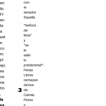
con
en
el
te.
senador
Fr
Squella
en
te
"Señora
de
a
feria"
est
y
e
"se
co
le
m
salió
pl
lo
ejo
poblacional":
Ferias
es
Libres
ce
rechazan
na
dichos
rio
de
,
Camila
la
Flores
sa
y