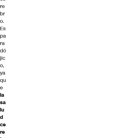
re
br
o.
Es
pa
ra
dó
jic
o,
ya
qu
e
la
sa
lu
d
ce
re