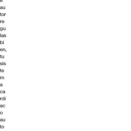
e
au
tor
re
gu
las
bi
en,
tu
sis
te
m
a
ca
rdí
ac
o
au
to