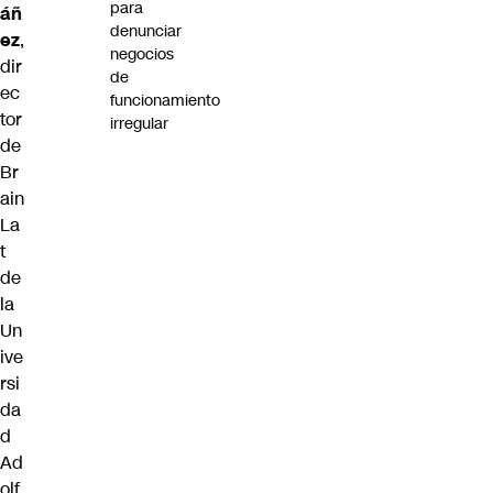
para
áñ
denunciar
ez
,
negocios
dir
de
ec
funcionamiento
tor
irregular
de
Br
ain
La
t
de
la
Un
ive
rsi
da
d
Ad
olf