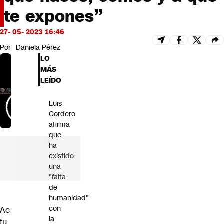
Futuro 360
te expones”
Opinión
27- 05- 2023 16:46
Por
Daniela Pérez
LO
MÁS
LEÍDO
Luis
Cordero
afirma
que
ha
existido
una
"falta
de
humanidad"
con
Ac
la
tu