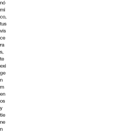
nó
mi
co,
tus
vís
ce
ra
s,
te
exi
ge
n
m
en
os
y
tie
ne
n