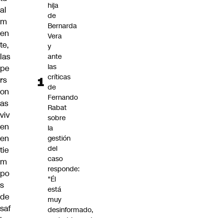
hija
al
de
m
Bernarda
en
Vera
te,
y
las
ante
las
pe
críticas
rs
de
on
Fernando
as
Rabat
viv
sobre
en
la
en
gestión
del
tie
caso
m
responde:
po
"Él
s
está
de
muy
saf
desinformado,