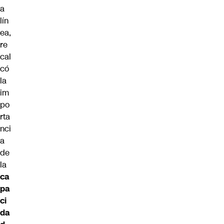
a
lín
ea,
re
cal
có
la
im
po
rta
nci
a
de
la
ca
pa
ci
da