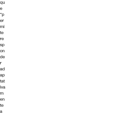
qu
e
“p
er
mi
te
re
sp
on
de
r
ad
ap
tat
iva
m
en
te
a