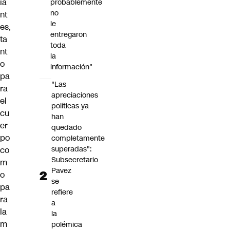
ia
probablemente
no
nt
le
es,
entregaron
ta
toda
nt
la
o
información"
pa
"Las
ra
apreciaciones
el
políticas ya
cu
han
er
quedado
po
completamente
superadas":
co
Subsecretario
m
Pavez
o
se
pa
refiere
ra
a
la
la
m
polémica