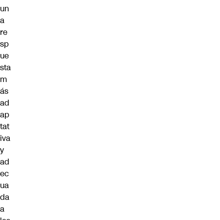
un
a
re
sp
ue
sta
m
ás
ad
ap
tat
iva
y
ad
ec
ua
da
a