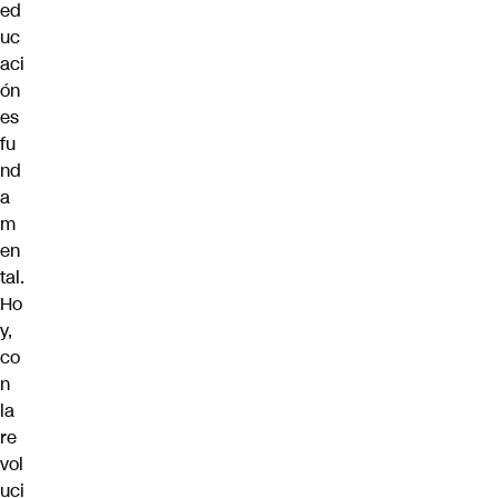
ed
uc
aci
ón
es
fu
nd
a
m
en
tal.
Ho
y,
co
n
la
re
vol
uci