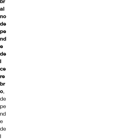
br
al
no
de
pe
nd
e
de
l
ce
re
br
o
,
de
pe
nd
e
de
l