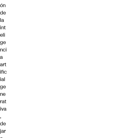
ón
de
la
int
eli
ge
nci
a
art
ific
ial
ge
ne
rat
iva
,
de
jar