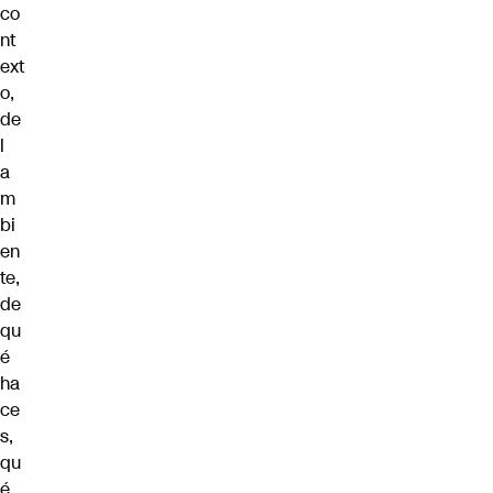
co
nt
ext
o,
de
l
a
m
bi
en
te,
de
qu
é
ha
ce
s,
qu
é