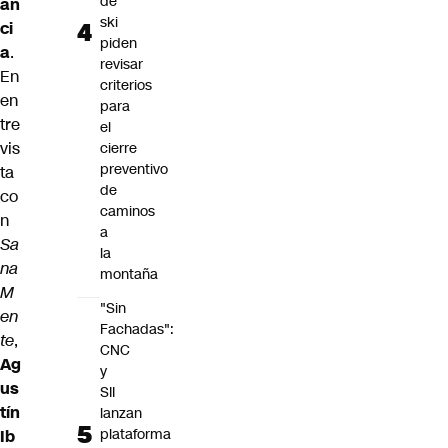
de
an
ski
ci
piden
a
.
revisar
En
criterios
en
para
tre
el
vis
cierre
preventivo
ta
de
co
caminos
n
a
Sa
la
na
montaña
M
"Sin
en
Fachadas":
te
,
CNC
Ag
y
us
SII
tín
lanzan
plataforma
Ib