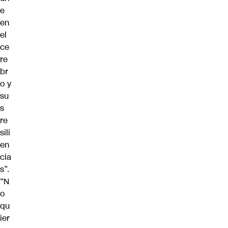
e
en
el
ce
re
br
o y
su
s
re
sili
en
cia
s”.
“N
o
qu
ier