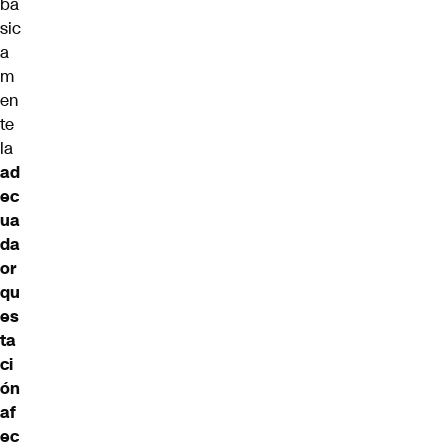
bá
sic
a
m
en
te
la
ad
ec
ua
da
or
qu
es
ta
ci
ón
af
ec