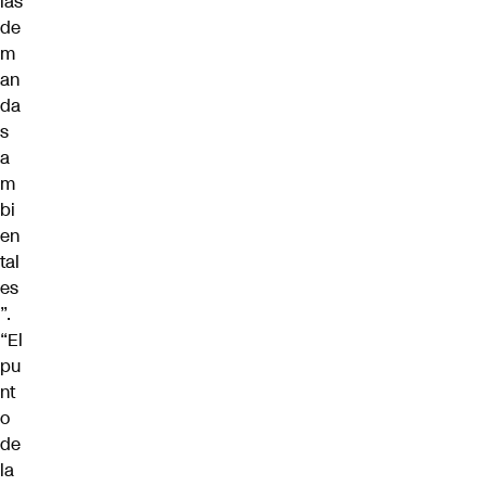
las
de
m
an
da
s
a
m
bi
en
tal
es
”.
“El
pu
nt
o
de
la