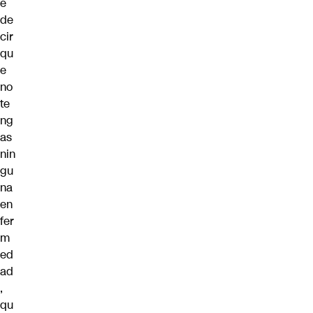
e
de
cir
qu
e
no
te
ng
as
nin
gu
na
en
fer
m
ed
ad
,
qu