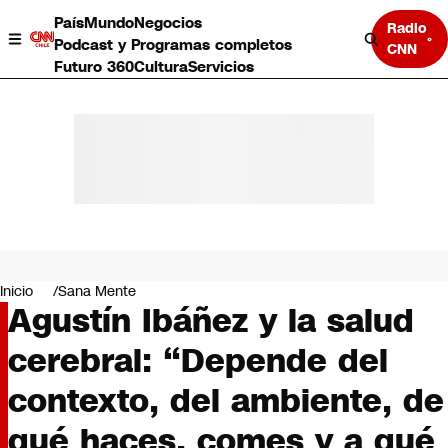
País
Mundo
Negocios
Radio
Podcast y Programas completos
CNN
Futuro 360
Cultura
Servicios
País
Mundo
Negocios
Inicio
Sana Mente
Agustín Ibáñez y la salud
Deportes
Programas completos
cerebral: “Depende del
Cultura
Servicios
contexto, del ambiente, de
Bits
CNN Data
qué haces, comes y a qué
CNN tiempo