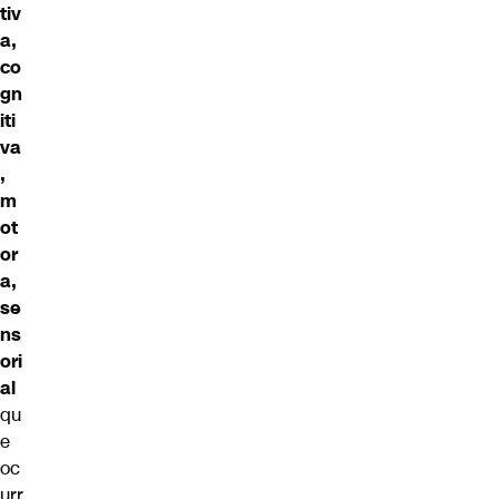
tiv
a,
co
gn
iti
va
,
m
ot
or
a,
se
ns
ori
al
qu
e
oc
urr