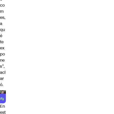
co
m
es,
a
qu
é
te
ex
po
ne
s”,
acl
ar
ó.
En
est